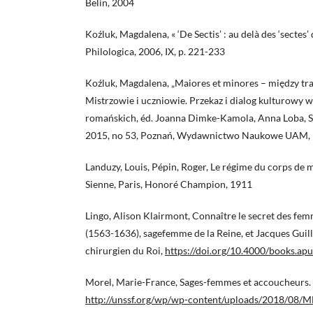
Belin, 2004
Koźluk, Magdalena, « ‘De Sectis’ : au delà des ‘sectes’ 
Philologica, 2006, IX, p. 221-233
Koźluk, Magdalena, „Maiores et minores – między tra
Mistrzowie i uczniowie. Przekaz i dialog kulturowy 
romańskich, éd. Joanna Dimke-Kamola, Anna Loba, S
2015, no 53, Poznań, Wydawnictwo Naukowe UAM, 
Landuzy, Louis, Pépin, Roger, Le régime du corps de 
Sienne, Paris, Honoré Champion, 1911
Lingo, Alison Klairmont, Connaître le secret des fem
(1563-1636), sagefemme de la Reine, et Jacques Gui
chirurgien du Roi,
https://doi.org/10.4000/books.ap
Morel, Marie-France, Sages-femmes et accoucheurs. 
http://unssf.org/wp/wp-content/uploads/2018/08/