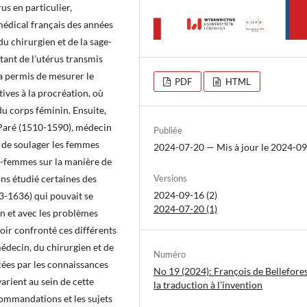
rus en particulier,
médical français des années
u chirurgien et de la sage-
tant de l’utérus transmis
 a permis de mesurer le
PDF
HTML
tives à la procréation, où
du corps féminin. Ensuite,
Paré (1510-1590), médecin
Publiée
 de soulager les femmes
2024-07-20 — Mis à jour le 2024-0
ge-femmes sur la manière de
ons étudié certaines des
Versions
2024-09-16 (2)
3-1636) qui pouvait se
2024-07-20 (1)
in et avec les problèmes
voir confronté ces différents
édecin, du chirurgien et de
Numéro
cées par les connaissances
No 19 (2024): François de Bellefores
varient au sein de cette
la traduction à l’invention
commandations et les sujets