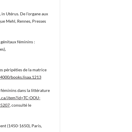
, in Utérus. De l’organe aux
que Mehl, Rennes, Presses
génitaux féminins :
es),
s péripéties de la matrice
0.4000/books.lisaa.1213
 féminins dans la littérature
gc.ca/.item?id=TC-OOU-
25207
, consulté le
ent (1450-1650), Paris,