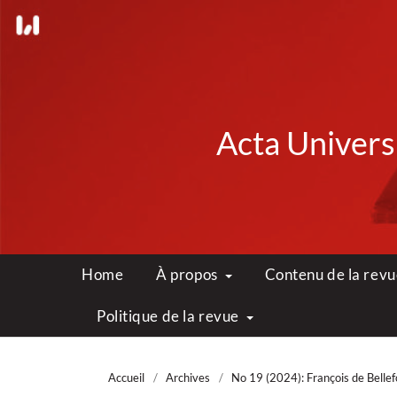
Acta Universi
Home
À propos
Contenu de la rev
Politique de la revue
Accueil
/
Archives
/
No 19 (2024): François de Bellefor