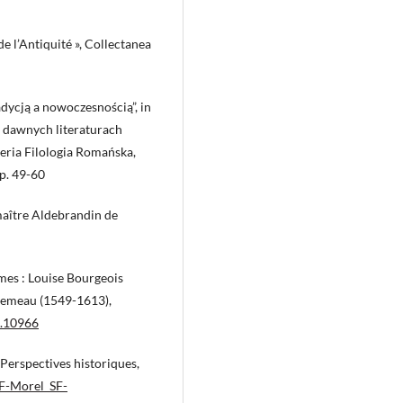
de l’Antiquité », Collectanea
dycją a nowoczesnością”, in
w dawnych literaturach
eria Filologia Romańska,
p. 49-60
maître Aldebrandin de
mes : Louise Bourgeois
llemeau (1549-1613),
u.10966
Perspectives historiques,
MF-Morel_SF-