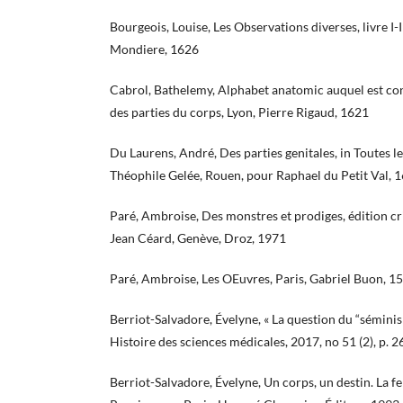
Bourgeois, Louise, Les Observations diverses, livre I-I
Mondiere, 1626
Cabrol, Bathelemy, Alphabet anatomic auquel est con
des parties du corps, Lyon, Pierre Rigaud, 1621
Du Laurens, André, Des parties genitales, in Toutes l
Théophile Gelée, Rouen, pour Raphael du Petit Val, 
Paré, Ambroise, Des monstres et prodiges, édition c
Jean Céard, Genève, Droz, 1971
Paré, Ambroise, Les OEuvres, Paris, Gabriel Buon, 1
Berriot-Salvadore, Évelyne, « La question du “séminis
Histoire des sciences médicales, 2017, no 51 (2), p. 
Berriot-Salvadore, Évelyne, Un corps, un destin. La 