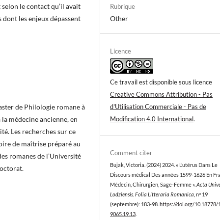
selon le contact qu’il avait
Rubrique
s dont les enjeux dépassent
Other
Licence
Ce travail est disponible sous licence
Creative Commons Attribution - Pas
aster de Philologie romane à
d'Utilisation Commerciale - Pas de
 à la médecine ancienne, en
Modification 4.0 International
.
ité. Les recherches sur ce
ire de maîtrise préparé au
Comment citer
des romanes de l’Université
Bujak, Victoria. (2024) 2024. « L’utérus Dans Le
doctorat.
Discours médical Des années 1599-1626 En Fra
Médecin, Chirurgien, Sage-Femme ».
Acta Unive
Lodziensis. Folia Litteraria Romanica
, nᵒ 19
(septembre): 183-98.
https://doi.org/10.18778/
9065.19.13
.