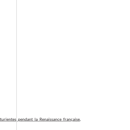
urientes_pendant_la_Renaissance_française
,