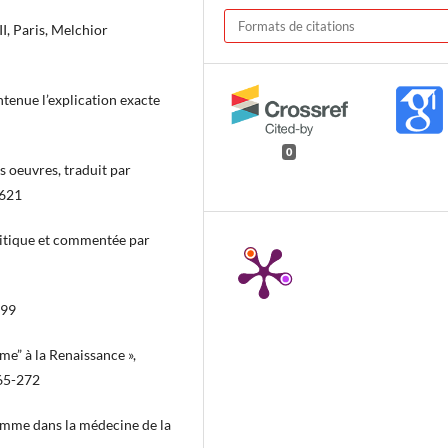
Formats de citations
II, Paris, Melchior
tenue l’explication exacte
0
es oeuvres, traduit par
1621
ritique et commentée par
599
me” à la Renaissance »,
265-272
femme dans la médecine de la