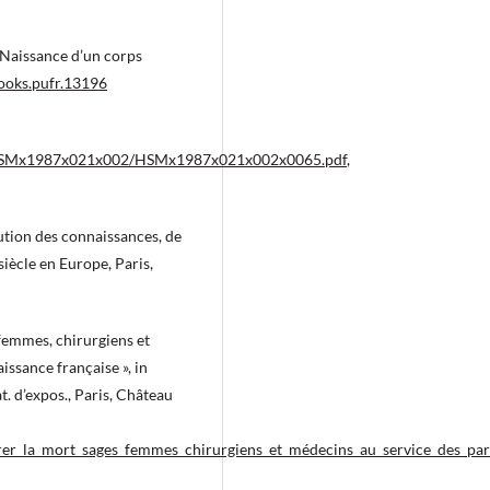
 Naissance d’un corps
books.pufr.13196
sm/HSMx1987x021x002/HSMx1987x021x002x0065.pdf
,
ution des connaissances, de
iècle en Europe, Paris,
-femmes, chirurgiens et
ssance française », in
t. d’expos., Paris, Château
r_la_mort_sages_femmes_chirurgiens_et_médecins_au_service_des_part