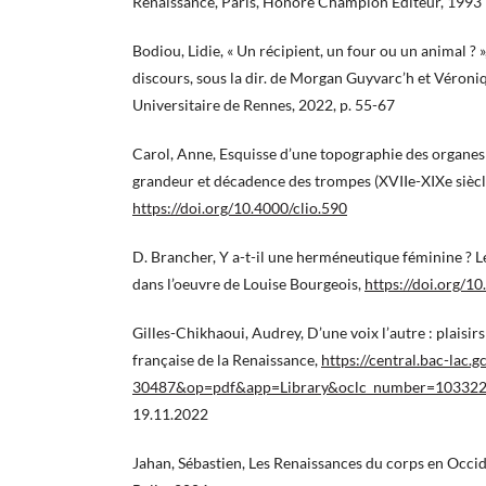
Renaissance, Paris, Honoré Champion Éditeur, 1993
Bodiou, Lidie, « Un récipient, un four ou un animal ? »
discours, sous la dir. de Morgan Guyvarc’h et Véroni
Universitaire de Rennes, 2022, p. 55-67
Carol, Anne, Esquisse d’une topographie des organes 
grandeur et décadence des trompes (XVIIe-XIXe siècl
https://doi.org/10.4000/clio.590
D. Brancher, Y a-t-il une herméneutique féminine ? Le
dans l’oeuvre de Louise Bourgeois,
https://doi.org/1
Gilles-Chikhaoui, Audrey, D’une voix l’autre : plaisirs
française de la Renaissance,
https://central.bac-lac.
30487&op=pdf&app=Library&oclc_number=10332
19.11.2022
Jahan, Sébastien, Les Renaissances du corps en Occid