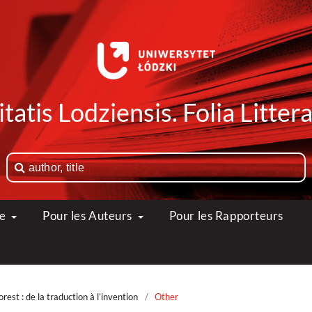
tatis Lodziensis. Folia Litte
ue
Pour les Auteurs
Pour les Rapporteurs
est : de la traduction à l’invention
/
Other