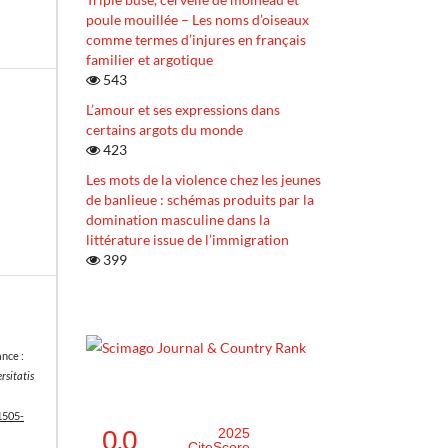
poule mouillée – Les noms d’oiseaux
comme termes d’injures en français
familier et argotique
543
L’amour et ses expressions dans
certains argots du monde
423
Les mots de la violence chez les jeunes
de banlieue : schémas produits par la
domination masculine dans la
littérature issue de l’immigration
399
nce :
rsitatis
1505-
0.0
2025
CiteScore