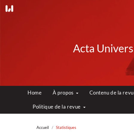
Acta Universi
Home
À propos
Contenu de la rev
Politique de la revue
Accueil
/
Statistiques