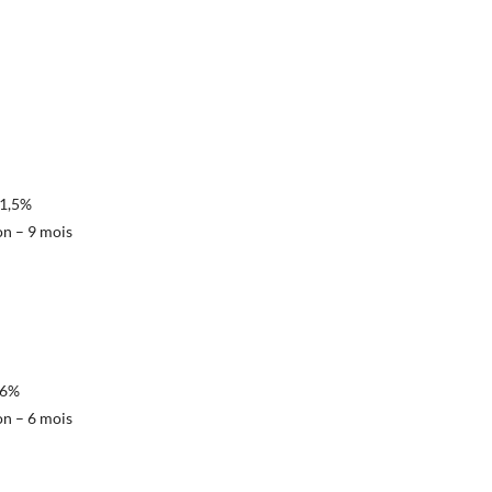
81,5%
on – 9 mois
86%
on – 6 mois