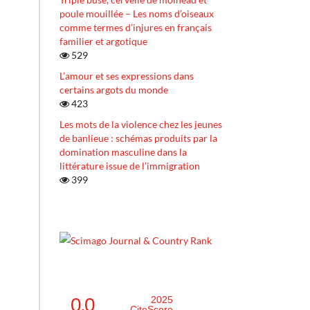
poule mouillée – Les noms d’oiseaux
comme termes d’injures en français
familier et argotique
529
L’amour et ses expressions dans
certains argots du monde
423
Les mots de la violence chez les jeunes
de banlieue : schémas produits par la
domination masculine dans la
littérature issue de l’immigration
399
0.0
2025
CiteScore