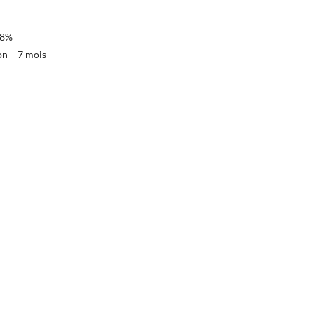
78%
on – 7 mois