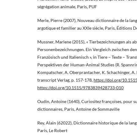
ségrégation animale, Paris, PUF
Merle, Pierre (2007), Nouveau dictionnaire de la lang
argotique et familier au XXIe siècle, Paris, Éditions 
Mussner, Marlene (2015), « Tierbezeichnungen als a
Personenbezeichnungen. Ein Vergleich zwischen den
Französisch und Italienisch », in Tiere – Texte – Tra
Perspektiven der Human-Animal Studies (R. Spannrin
Kompatscher, A. Oberprantacher, K. Schachinger, A. B
transcript Verlag, p. 157-178,
https://doi.org/10.1
https://doi.org/10.1515/9783839428733-010
Oudin, Antoine (1640), Curiositez françoises, pour 
dictionnaires, Paris, Antoine de Sommaville
Rey, Alain (62022), Dictionnaire historique de la lang
Paris, Le Robert