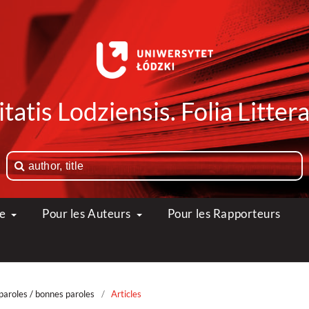
tatis Lodziensis. Folia Litte
ue
Pour les Auteurs
Pour les Rapporteurs
paroles / bonnes paroles
/
Articles