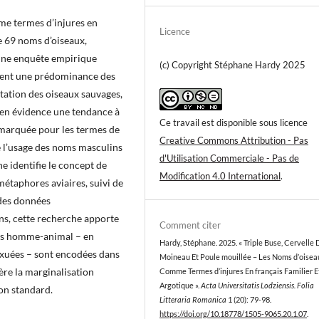
me termes d’injures en
Licence
de 69 noms d’oiseaux,
une enquête empirique
(c) Copyright Stéphane Hardy 2025
èlent une prédominance des
tation des oiseaux sauvages,
 en évidence une tendance à
Ce travail est disponible sous licence
 marquée pour les termes de
Creative Commons Attribution - Pas
e l’usage des noms masculins
d'Utilisation Commerciale - Pas de
e identifie le concept de
Modification 4.0 International
.
étaphores aviaires, suivi de
des données
ns, cette recherche apporte
Comment citer
ons homme-animal – en
Hardy, Stéphane. 2025. « Triple Buse, Cervelle 
exuées – sont encodées dans
Moineau Et Poule mouillée – Les Noms d’oisea
ère la marginalisation
Comme Termes d’injures En français Familier E
Argotique ».
Acta Universitatis Lodziensis. Folia
non standard.
Litteraria Romanica
1 (20): 79-98.
https://doi.org/10.18778/1505-9065.20.1.07
.