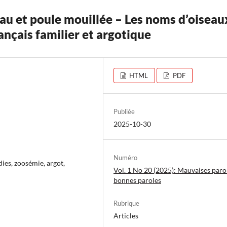
eau et poule mouillée – Les noms d’oiseau
nçais familier et argotique
HTML
PDF
Publiée
2025-10-30
Numéro
es, zoosémie, argot,
Vol. 1 No 20 (2025): Mauvaises parol
bonnes paroles
Rubrique
Articles