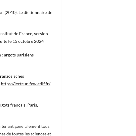
an (2010), Le dictionnaire de
Institut de France, version
ulté le 15 octobre 2024
 : argots parisiens
Französisches
,
https://lecteur-few.atilf.fr/
gots français, Paris,
ontenant généralement tous
es de toutes les sciences et