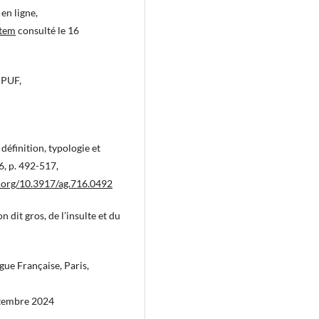
 en ligne,
item
consulté le 16
 PUF,
définition, typologie et
6, p. 492-517,
i.org/10.3917/ag.716.0492
dit gros, de l’insulte et du
gue Française, Paris,
ptembre 2024