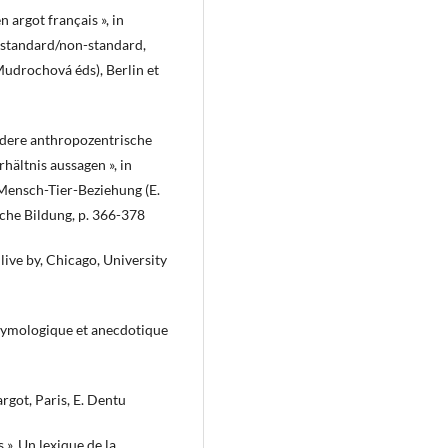
argot français », in
x standard/non-standard,
 Mudrochová éds), Berlin et
ndere anthropozentrische
ältnis aussagen », in
Mensch-Tier-Beziehung (E.
ische Bildung, p. 366-378
ive by, Chicago, University
étymologique et anecdotique
rgot, Paris, E. Dentu
 ». Un lexique de la