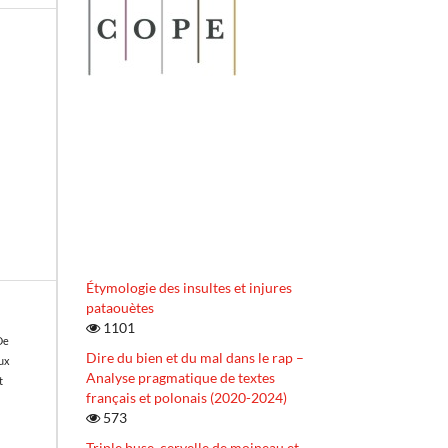
Étymologie des insultes et injures
pataouètes
1101
De
Dire du bien et du mal dans le rap –
ux
Analyse pragmatique de textes
t
français et polonais (2020-2024)
573
Triple buse, cervelle de moineau et