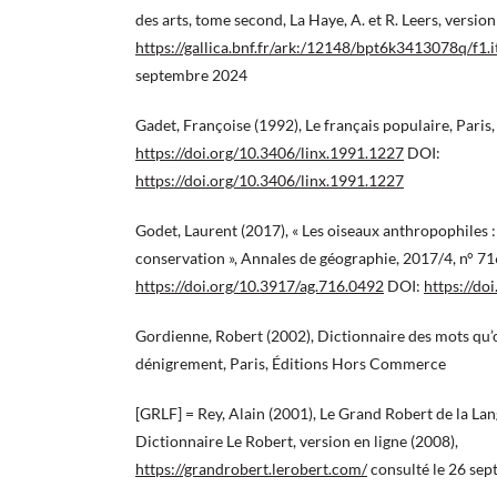
des arts, tome second, La Haye, A. et R. Leers, version
https://gallica.bnf.fr/ark:/12148/bpt6k3413078q/f1.
septembre 2024
Gadet, Françoise (1992), Le français populaire, Paris,
https://doi.org/10.3406/linx.1991.1227
DOI:
https://doi.org/10.3406/linx.1991.1227
Godet, Laurent (2017), « Les oiseaux anthropophiles : 
conservation », Annales de géographie, 2017/4, n° 71
https://doi.org/10.3917/ag.716.0492
DOI:
https://do
Gordienne, Robert (2002), Dictionnaire des mots qu’on 
dénigrement, Paris, Éditions Hors Commerce
[GRLF] = Rey, Alain (2001), Le Grand Robert de la Lan
Dictionnaire Le Robert, version en ligne (2008),
https://grandrobert.lerobert.com/
consulté le 26 se