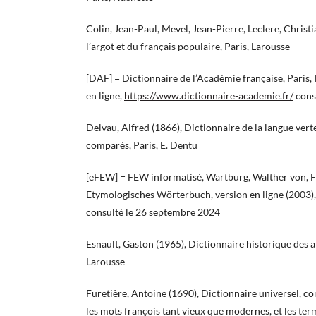
Colin, Jean-Paul, Mevel, Jean-Pierre, Leclere, Christi
l’argot et du français populaire, Paris, Larousse
[DAF] = Dictionnaire de l’Académie française, Paris, 
en ligne,
https://www.dictionnaire-academie.fr/
cons
Delvau, Alfred (1866), Dictionnaire de la langue verte
comparés, Paris, E. Dentu
[eFEW] = FEW informatisé, Wartburg, Walther von, 
Etymologisches Wörterbuch, version en ligne (2003)
consulté le 26 septembre 2024
Esnault, Gaston (1965), Dictionnaire historique des ar
Larousse
Furetière, Antoine (1690), Dictionnaire universel, c
les mots françois tant vieux que modernes, et les term