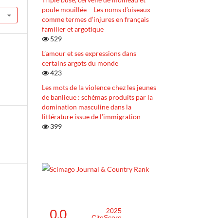
poule mouillée – Les noms d’oiseaux
comme termes d’injures en français
familier et argotique
529
L’amour et ses expressions dans
certains argots du monde
423
Les mots de la violence chez les jeunes
de banlieue : schémas produits par la
domination masculine dans la
littérature issue de l’immigration
399
0.0
2025
CiteScore