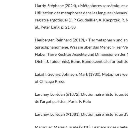
Hardy, Stéphane (2024), « Métaphores zoosémiques en 
Utilisation des métaphores dans les langues (niveau
registre argotique) (J.-P. Goudaillier, A. Kacprzak, R.
al., Peter Lang, p. 21-38
Heuberger, Reinhard (2019), « Tiermetaphern und a
Sprachphänomene. Was sie über das Mensch-Tier-Verh
Haben Tiere Rechte? Aspekte und Dimensionen der 
Diehl, J. Tuider éds), Bonn, Bundeszentrale für polit
Lakoff, George, Johnson, Mark (1980), Metaphors we l
of Chicago Press
Larchey, Lorédan (61872), Dictionnaire historique, 
de l’argot parisien, Paris, F. Polo
Larchey, Lorédan (91881), Dictionnaire historique d’a
Marsolier, Marie-Claude (2020), Le mépris des « bêtes