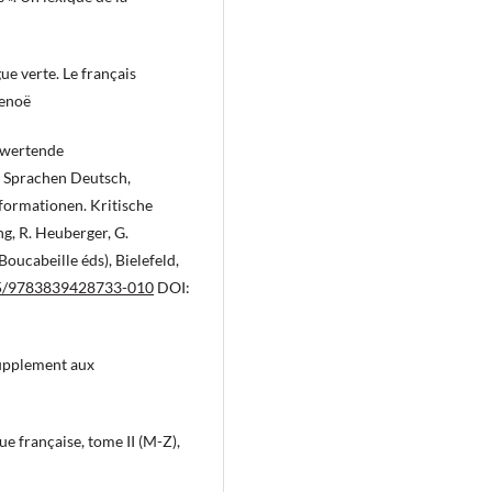
ue verte. Le français
Denoë
bwertende
 Sprachen Deutsch,
nsformationen. Kritische
g, R. Heuberger, G.
oucabeille éds), Bielefeld,
515/9783839428733-010
DOI:
supplement aux
ue française, tome II (M-Z),