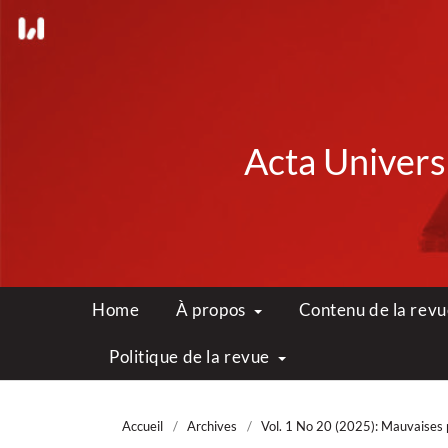
Acta Universi
Home
À propos
Contenu de la rev
Politique de la revue
Accueil
/
Archives
/
Vol. 1 No 20 (2025): Mauvaises 