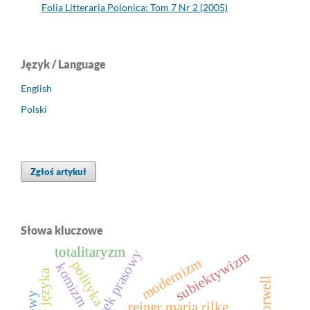
Folia Litteraria Polonica: Tom 7 Nr 2 (2005)
Język / Language
English
Polski
Zgłoś artykuł
Słowa kluczowe
totalitaryzm
wizerunek prasowy
subiektywizm
modernizm
polityka
komizm
psucie języka
g. orwell
reiner maria rilke