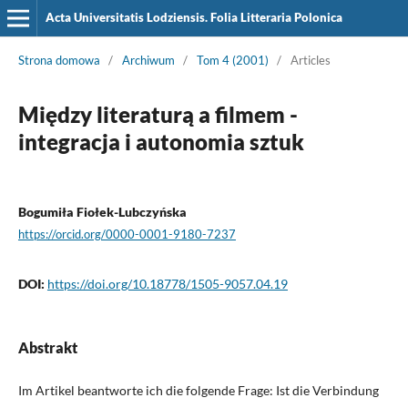
Acta Universitatis Lodziensis. Folia Litteraria Polonica
Strona domowa
/
Archiwum
/
Tom 4 (2001)
/
Articles
Między literaturą a filmem -
integracja i autonomia sztuk
Bogumiła Fiołek-Lubczyńska
https://orcid.org/0000-0001-9180-7237
DOI:
https://doi.org/10.18778/1505-9057.04.19
Abstrakt
Im Artikel beantworte ich die folgende Frage: Ist die Verbindung