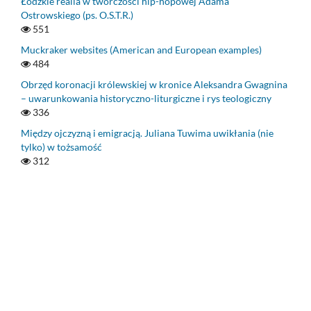
Łódzkie realia w twórczości hip-hopowej Adama
Ostrowskiego (ps. O.S.T.R.)
551
Muckraker websites (American and European examples)
484
Obrzęd koronacji królewskiej w kronice Aleksandra Gwagnina
– uwarunkowania historyczno-liturgiczne i rys teologiczny
336
Między ojczyzną i emigracją. Juliana Tuwima uwikłania (nie
tylko) w tożsamość
312