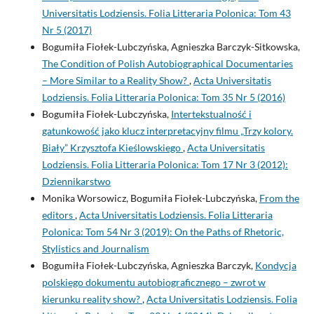
Universitatis Lodziensis. Folia Litteraria Polonica: Tom 43
Nr 5 (2017)
Bogumiła Fiołek-Lubczyńska, Agnieszka Barczyk-Sitkowska,
The Condition of Polish Autobiographical Documentaries
– More Similar to a Reality Show?
,
Acta Universitatis
Lodziensis. Folia Litteraria Polonica: Tom 35 Nr 5 (2016)
Bogumiła Fiołek-Lubczyńska,
Intertekstualność i
gatunkowość jako klucz interpretacyjny filmu „Trzy kolory.
Biały” Krzysztofa Kieślowskiego
,
Acta Universitatis
Lodziensis. Folia Litteraria Polonica: Tom 17 Nr 3 (2012):
Dziennikarstwo
Monika Worsowicz, Bogumiła Fiołek-Lubczyńska,
From the
editors
,
Acta Universitatis Lodziensis. Folia Litteraria
Polonica: Tom 54 Nr 3 (2019): On the Paths of Rhetoric,
Stylistics and Journalism
Bogumiła Fiołek-Lubczyńska, Agnieszka Barczyk,
Kondycja
polskiego dokumentu autobiograficznego – zwrot w
kierunku reality show?
,
Acta Universitatis Lodziensis. Folia