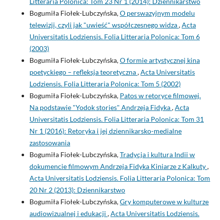
Litteraria Polonica: Tom 23 Nr 1 (2014): Dziennikarstwo
Bogumiła Fiołek-Lubczyńska,
O perswazyjnym modelu
telewizji, czyli jak "uwieść" współczesnego widza
,
Acta
Universitatis Lodziensis. Folia Litteraria Polonica: Tom 6
(2003)
Bogumiła Fiołek-Lubczyńska,
O formie artystycznej kina
poetyckiego – refleksja teoretyczna
,
Acta Universitatis
Lodziensis. Folia Litteraria Polonica: Tom 5 (2002)
Bogumiła Fiołek-Lubczyńska,
Patos w retoryce filmowej.
Na podstawie "Yodok stories" Andrzeja Fidyka
,
Acta
Universitatis Lodziensis. Folia Litteraria Polonica: Tom 31
Nr 1 (2016): Retoryka i jej dziennikarsko-medialne
zastosowania
Bogumiła Fiołek-Lubczyńska,
Tradycja i kultura Indii w
dokumencie filmowym Andrzeja Fidyka Kiniarze z Kalkuty
,
Acta Universitatis Lodziensis. Folia Litteraria Polonica: Tom
20 Nr 2 (2013): Dziennikarstwo
Bogumiła Fiołek-Lubczyńska,
Gry komputerowe w kulturze
audiowizualnej i edukacji
,
Acta Universitatis Lodziensis.