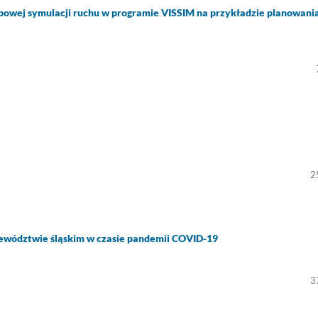
powej symulacji ruchu w programie VISSIM na przykładzie planowani
2
jewództwie śląskim w czasie pandemii COVID-19
3