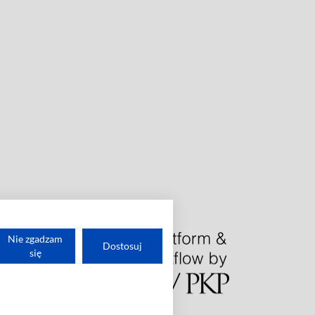
Nie zgadzam
Dostosuj
się