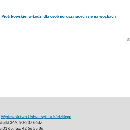
Piotrkowskiej w Łodzi dla osób poruszających się na wózkach
8
:
Wydawnictwo Uniwersytetu Łódzkiego
atejki 34A, 90-237 Łódź
35 01 65, fax: 42 66 55 86