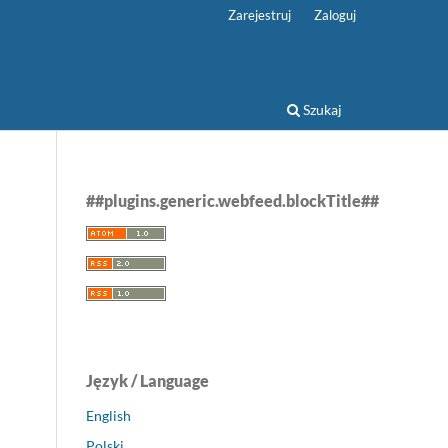
Zarejestruj
Zaloguj
Szukaj
##plugins.generic.webfeed.blockTitle##
Język / Language
English
Polski