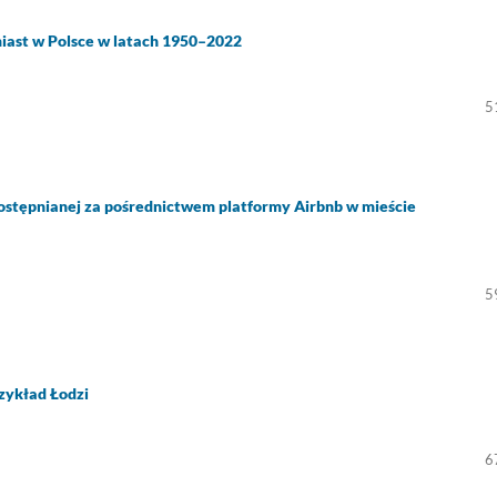
miast w Polsce w latach 1950–2022
5
ostępnianej za pośrednictwem platformy Airbnb w mieście
5
zykład Łodzi
6