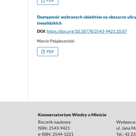
PDF
Dostępność wybranych obiektów na obszarze ulicy 
inwalidzkich
DOI:
https://doi.org/10.18778/2543-9421.10.07
Marcin Pośpieszyński
PDF
Konwersatorium Wiedzy o Mieście
Rocznik naukowy
Wydawca
ISSN: 2543-9421
ul. Jana M
e-ISSN: 2544-1221
Tel.: 42 2