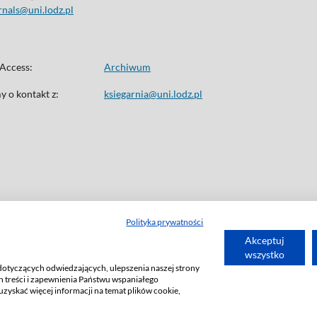
rnals@uni.lodz.pl
Access:
Archiwum
 o kontakt z:
ksiegarnia@uni.lodz.pl
Polityka prywatności
Akceptuj
wszystko
dotyczących odwiedzających, ulepszenia naszej strony
 treści i zapewnienia Państwu wspaniałego
uzyskać więcej informacji na temat plików cookie,