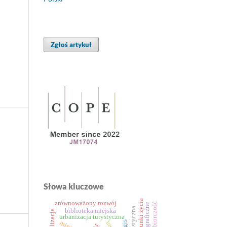
Zgłoś artykuł
Słowa kluczowe
warunki życia
zrównoważony rozwój
biblioteka miejska
rewitalizacja
urbanizacja turystyczna
gis