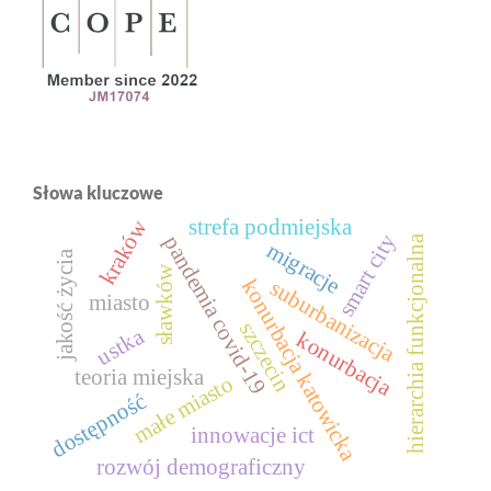
Słowa kluczowe
strefa podmiejska
kraków
smart city
pandemia covid-19
hierarchia funkcjonalna
migracje
jakość życia
sławków
konurbacja katowicka
suburbanizacja
miasto
szczecin
ustka
konurbacja
teoria miejska
małe miasto
dostępność
innowacje ict
rozwój demograficzny