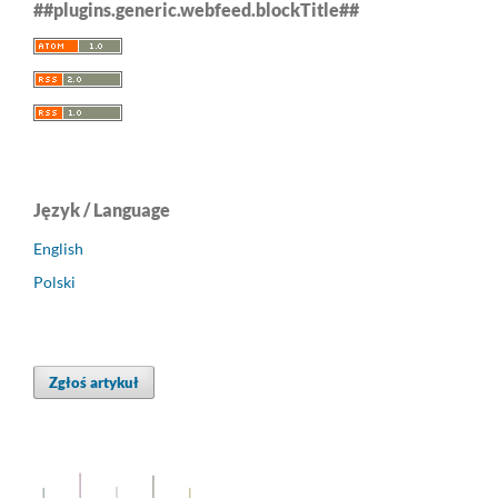
##plugins.generic.webfeed.blockTitle##
Język / Language
English
Polski
Zgłoś artykuł