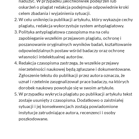
nadużyć. W przypadku jakichkolwiek podejrzeń lub
oskarżeń o plagiat redakcja podejmuje odpowiednie kroki
celem zbadania i wyjaśnienia sytuacji.
W celu uniknięcia publikacji artykułu, który wykazuje cechy
plagiatu, redakcja wykorzystuje system antyplagiatowy.
Polityka antyplagiatowa czasopisma ma na celu
zapobieganie wszelkim przejawom plagiatu, ochronę i
poszanowanie oryginalnych wyników badań, kształtowanie
odpowiedzialnych postaw wśród badaczy oraz ochronę
własności intelektualnej autorów.
Redakcja czasopisma zastrzega, że wszelkie przejawy
nierzetelności naukowej będą zgłaszane i dokumentowane.
Zgłoszenie tekstu do publikacji przez autora oznacza, że
uznał i rzetelnie zasygnalizował prace badaczy, na których
dorobek naukowy powołuje się w swoim artykule.
W przypadku wykrycia plagiatu po publikacji artykułu tekst
zostaje usunięty z czasopisma. Dodatkowo o zaistniałej
sytuacji i jej konsekwencjach zostają powiadomione
instytucje zatrudniające autora, recenzenci i osoby
poszkodowane.