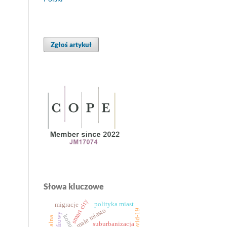
Zgłoś artykuł
Słowa kluczowe
smart city
polityka miast
migracje
małe miasto
suburbanizacja