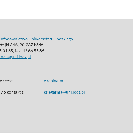
:
Wydawnictwo Uniwersytetu Łódzkiego
atejki 34A, 90-237 Łódź
35 01 65, fax: 42 66 55 86
rnals@uni.lodz.pl
Access:
Archiwum
 o kontakt z:
ksiegarnia@uni.lodz.pl