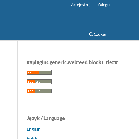
Zarejestruj
Zaloguj
Szukaj
##plugins.generic.webfeed.blockTitle##
Język / Language
English
Polski