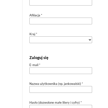
Afiliacja
*
Kraj
*
Zaloguj się
E-mail
*
Nazwa użytkownika (np. jankowalski)
*
Hasło (dozwolone małe litery i cyfry)
*