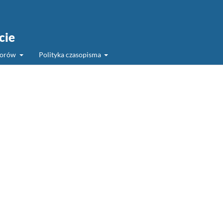
cie
torów
Polityka czasopisma