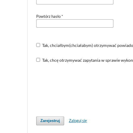
Powtórz hasło
*
Tak, chciałbym(chciałabym) otrzymywać powiadom
Tak, chcę otrzymywać zapytania w sprawie wykona
Zaloguj się
Zarejestruj