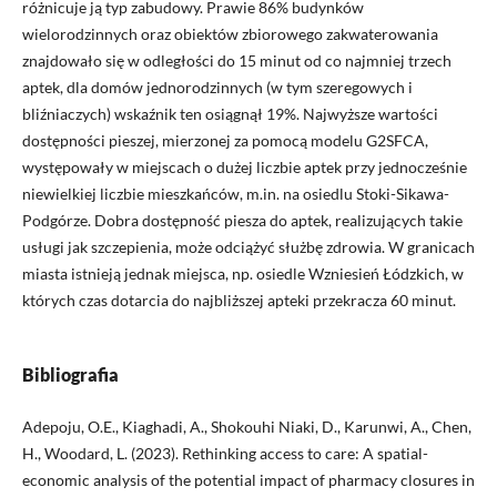
różnicuje ją typ zabudowy. Prawie 86% budynków
wielorodzinnych oraz obiektów zbiorowego zakwaterowania
znajdowało się w odległości do 15 minut od co najmniej trzech
aptek, dla domów jednorodzinnych (w tym szeregowych i
bliźniaczych) wskaźnik ten osiągnął 19%. Najwyższe wartości
dostępności pieszej, mierzonej za pomocą modelu G2SFCA,
występowały w miejscach o dużej liczbie aptek przy jednocześnie
niewielkiej liczbie mieszkańców, m.in. na osiedlu Stoki-Sikawa-
Podgórze. Dobra dostępność piesza do aptek, realizujących takie
usługi jak szczepienia, może odciążyć służbę zdrowia. W granicach
miasta istnieją jednak miejsca, np. osiedle Wzniesień Łódzkich, w
których czas dotarcia do najbliższej apteki przekracza 60 minut.
Bibliografia
Adepoju, O.E., Kiaghadi, A., Shokouhi Niaki, D., Karunwi, A., Chen,
H., Woodard, L. (2023). Rethinking access to care: A spatial-
economic analysis of the potential impact of pharmacy closures in