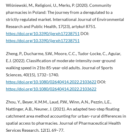
Wiśniewski, M., Religioni, U., Merks, P. (2020). Community
pharmacies in Poland: The journey from a deregulated to a
strictly regulated market. International Journal of Environmental
Research and Public Health, 17(23), artykuł 8751.
https://doi.org/10.3390/ijerph17238751
DOI:
https://doi.org/10.3390/ijerph17238751
Zheng, P., Ducharme, S.W., Moore, C.C., Tudor-Locke, C., Aguiar,
E.J. (2022). Classification of moderate-intensity over-ground
walking speed in 21to 85-year-old adults. Journal of Sports
Sciences, 40(15), 1732–1740.
https://doi.org/10.1080/02640414.2022.2103622
DOI:
https://doi.org/10.1080/02640414.2022.2103622
Zhou, Y., Beyer, K.M.M., Laud, P.W., Winn, A.N., Pezzin, L.E.,
Nattinger, A.B., Neuner, J. (2021). An adapted two-step floating
catchment area method accounting for urban–rural differences in
spatial access to pharmacies. Journal of Pharmaceutical Health
Services Research, 12(1), 69–77.