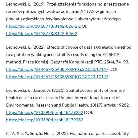
Lechowski, Ł. (2019). Przekształcenia funkcjonalno-przestrzenne
terenów położonych wzdłuż autostrad A1 i A2 w gminach
powiatu zgierskiego. Wydawnictwo Uniwersytetu Łódzkiego.
https://doi.org/10.18778/8142-826-2
DOI:
https://doi.org/10.18778/8142-826-2
Lechowski, Ł. (2022). Effects of choice of data aggregation method
to a point on walking accessibility results using the G2SFCA
method. Prace Komisji Geografii Komunikacji PTG, 25(4), 74–93.
https://doi.org/10.4467/2543859XPKG.22.023.17147
DOI:
https://doi.org/10.4467/2543859XPKG.22.023.17147
Lechowski, Ł., Jasion, A. (2021). Spatial accessibility of primary
health care in rural areas in Poland. International Journal of
Environmental Research and Public Health, 18(17), artykuł 9282.
https://doi.org/10.3390/ijerph18179282
DOI:
https://doi.org/10.3390/ijerph18179282
Li, Y., Xie, Y., Sun, S., Hu, L. (2022). Evaluation of park accessibility