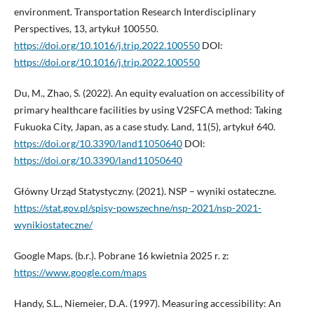
environment. Transportation Research Interdisciplinary
Perspectives, 13, artykuł 100550.
https://doi.org/10.1016/j.trip.2022.100550
DOI:
https://doi.org/10.1016/j.trip.2022.100550
Du, M., Zhao, S. (2022). An equity evaluation on accessibility of
primary healthcare facilities by using V2SFCA method: Taking
Fukuoka City, Japan, as a case study. Land, 11(5), artykuł 640.
https://doi.org/10.3390/land11050640
DOI:
https://doi.org/10.3390/land11050640
Główny Urząd Statystyczny. (2021). NSP – wyniki ostateczne.
https://stat.gov.pl/spisy-powszechne/nsp-2021/nsp-2021-
wynikiostateczne/
Google Maps. (b.r.). Pobrane 16 kwietnia 2025 r. z:
https://www.google.com/maps
Handy, S.L., Niemeier, D.A. (1997). Measuring accessibility: An