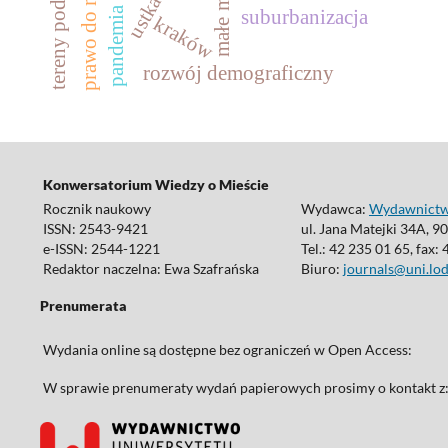
pandemia covid-19
tereny podmiejskie
prawo do miasta
małe miasto
ustka
suburbanizacja
kraków
rozwój demograficzny
Konwersatorium Wiedzy o Mieście
Rocznik naukowy
Wydawca:
Wydawnictwo
ISSN: 2543-9421
ul. Jana Matejki 34A, 9
e-ISSN: 2544-1221
Tel.: 42 235 01 65, fax:
Redaktor naczelna: Ewa Szafrańska
Biuro:
journals@uni.lod
Prenumerata
Wydania online są dostępne bez ograniczeń w Open Access:
W sprawie prenumeraty wydań papierowych prosimy o kontakt z