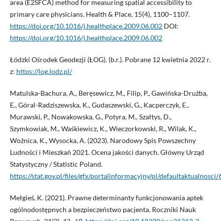
area (E2SFCA) method for measuring spatial accessibility to
primary care physicians. Health & Place, 15(4), 1100–1107.
https://doi.org/10.1016/j.healthplace.2009.06.002
DOI:
https://doi.org/10.1016/j.healthplace.2009.06.002
Łódzki Ośrodek Geodezji (ŁOG). (b.r.). Pobrane 12 kwietnia 2022 r.
z:
https://log.lodz.pl/
Matulska-Bachura, A., Beręsewicz, M., Filip, P., Gawińska-Drużba,
E., Góral-Radziszewska, K., Gudaszewski, G., Kacperczyk, E.,
Murawski, P., Nowakowska, G., Potyra, M., Szałtys, D.,
Szymkowiak, M., Waśkiewicz, K., Wieczorkowski, R., Wilak, K.,
Woźnica, K., Wysocka, A. (2023). Narodowy Spis Powszechny
Ludności i Mieszkań 2021. Ocena jakości danych. Główny Urząd
Statystyczny / Statistic Poland.
https://stat.gov.pl/files/gfx/portalinformacyjny/pl/defaultaktualnos
Mełgieś, K. (2021). Prawne determinanty funkcjonowania aptek
ogólnodostępnych a bezpieczeństwo pacjenta. Roczniki Nauk