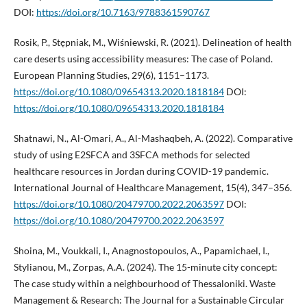
DOI:
https://doi.org/10.7163/9788361590767
Rosik, P., Stępniak, M., Wiśniewski, R. (2021). Delineation of health
care deserts using accessibility measures: The case of Poland.
European Planning Studies, 29(6), 1151–1173.
https://doi.org/10.1080/09654313.2020.1818184
DOI:
https://doi.org/10.1080/09654313.2020.1818184
Shatnawi, N., Al-Omari, A., Al-Mashaqbeh, A. (2022). Comparative
study of using E2SFCA and 3SFCA methods for selected
healthcare resources in Jordan during COVID-19 pandemic.
International Journal of Healthcare Management, 15(4), 347–356.
https://doi.org/10.1080/20479700.2022.2063597
DOI:
https://doi.org/10.1080/20479700.2022.2063597
Shoina, M., Voukkali, I., Anagnostopoulos, A., Papamichael, I.,
Stylianou, M., Zorpas, A.A. (2024). The 15-minute city concept:
The case study within a neighbourhood of Thessaloniki. Waste
Management & Research: The Journal for a Sustainable Circular