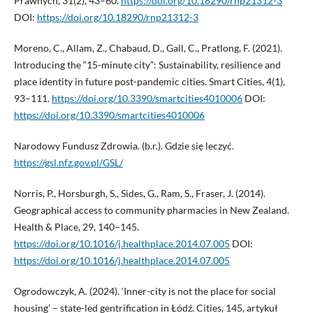
Prawnych, 31(2), 43–60.
https://doi.org/10.18290/rnp21312-3
DOI:
https://doi.org/10.18290/rnp21312-3
Moreno, C., Allam, Z., Chabaud, D., Gall, C., Pratlong, F. (2021).
Introducing the “15-minute city”: Sustainability, resilience and
place identity in future post-pandemic cities. Smart Cities, 4(1),
93–111.
https://doi.org/10.3390/smartcities4010006
DOI:
https://doi.org/10.3390/smartcities4010006
Narodowy Fundusz Zdrowia. (b.r.). Gdzie się leczyć.
https://gsl.nfz.gov.pl/GSL/
Norris, P., Horsburgh, S., Sides, G., Ram, S., Fraser, J. (2014).
Geographical access to community pharmacies in New Zealand.
Health & Place, 29, 140–145.
https://doi.org/10.1016/j.healthplace.2014.07.005
DOI:
https://doi.org/10.1016/j.healthplace.2014.07.005
Ogrodowczyk, A. (2024). ‘Inner-city is not the place for social
housing’ – state-led gentrification in Łódź. Cities, 145, artykuł