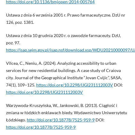
https://doi.org/10.1136/bmjopen-2014-005764
Ustawa z dnia 6 września 2001 r. Prawo farmaceutyczne. DzU nr
126, poz. 1381.
Ustawa z dnia 10 grudnia 2020 r. o zawodzie farmaceuty. DzU,
poz. 97.
https://isap.sejm.gov.pl/isap.nsf/download.xsp/WDU20210000097/
Vîlcea, C., Neniu, A. (2024). Analyzing accessibility to urban
services for new residential buildings. A case study of Craiova
city. Journal of the Geographical Institute “Jovan Cvijic”, SASA,
74(1), 109–125.
https://doi.org/10.2298/IJGI231112003V
DOI:
https://doi.org/10.2298/IJGI231112003V
Warzywoda-Kruszyńska, W., Jankowski, B. (2013). Ciągłość i
zmiana w łódzkich enklawach biedy. Wydawnictwo Uniwersytetu
Łódzkiego.
http://doi.org/10.18778/7525-959-9
DOI:
https://doi.org/10.18778/7525-959-9