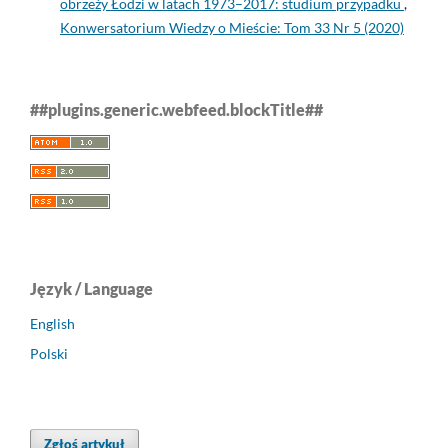
obrzeży Łodzi w latach 1973–2017: studium przypadku
,
Konwersatorium Wiedzy o Mieście: Tom 33 Nr 5 (2020)
##plugins.generic.webfeed.blockTitle##
Język / Language
English
Polski
Zgłoś artykuł