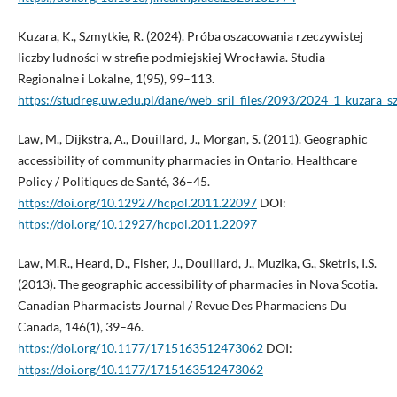
Kuzara, K., Szmytkie, R. (2024). Próba oszacowania rzeczywistej
liczby ludności w strefie podmiejskiej Wrocławia. Studia
Regionalne i Lokalne, 1(95), 99–113.
https://studreg.uw.edu.pl/dane/web_sril_files/2093/2024_1_kuzara_s
Law, M., Dijkstra, A., Douillard, J., Morgan, S. (2011). Geographic
accessibility of community pharmacies in Ontario. Healthcare
Policy / Politiques de Santé, 36–45.
https://doi.org/10.12927/hcpol.2011.22097
DOI:
https://doi.org/10.12927/hcpol.2011.22097
Law, M.R., Heard, D., Fisher, J., Douillard, J., Muzika, G., Sketris, I.S.
(2013). The geographic accessibility of pharmacies in Nova Scotia.
Canadian Pharmacists Journal / Revue Des Pharmaciens Du
Canada, 146(1), 39–46.
https://doi.org/10.1177/1715163512473062
DOI:
https://doi.org/10.1177/1715163512473062