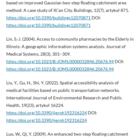
based on improved Gaussian two-step floating catchment area
method: A case study of Xi’an City. Buildings, 12(7), artykuł 871.
https://doi.org/10.3390/buildings12070871
DOI:
https://doi.org/10.3390/buildings12070871
Lin, S.-J. (2004). Access to community pharmacies by the Elderly in
Illinois: A geographic information systems analysis. Journal of
Medical Systems, 28(3), 301–309.
https://doi.org/10.1023/B:JOMS.0000032846.20676.94
DOI:
https://doi.org/10.1023/B:JOMS.0000032846.20676.94
Liu, Y., Gu, H., Shi, Y. (2022). Spatial accessibility analysis of
medical facilities based on public transportation networks.
International Journal of Environmental Research and Public
Health, 19(23), artykuł 16224.
https://doi.org/10.3390/ijerph192316224
DOI:
https://doi.org/10.3390/ijerph192316224
Luo, W., Qi, Y. (2009). An enhanced two-step floating catchment