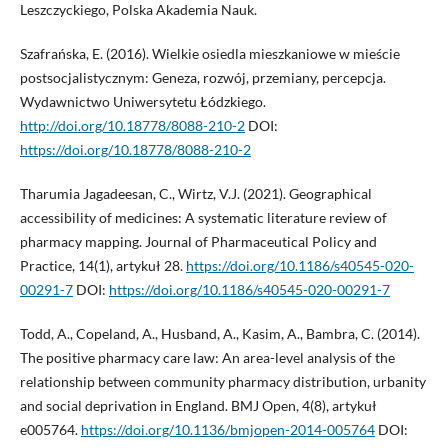
Leszczyckiego, Polska Akademia Nauk.
Szafrańska, E. (2016). Wielkie osiedla mieszkaniowe w mieście
postsocjalistycznym: Geneza, rozwój, przemiany, percepcja.
Wydawnictwo Uniwersytetu Łódzkiego.
http://doi.org/10.18778/8088-210-2
DOI:
https://doi.org/10.18778/8088-210-2
Tharumia Jagadeesan, C., Wirtz, V.J. (2021). Geographical
accessibility of medicines: A systematic literature review of
pharmacy mapping. Journal of Pharmaceutical Policy and
Practice, 14(1), artykuł 28.
https://doi.org/10.1186/s40545-020-
00291-7
DOI:
https://doi.org/10.1186/s40545-020-00291-7
Todd, A., Copeland, A., Husband, A., Kasim, A., Bambra, C. (2014).
The positive pharmacy care law: An area-level analysis of the
relationship between community pharmacy distribution, urbanity
and social deprivation in England. BMJ Open, 4(8), artykuł
e005764.
https://doi.org/10.1136/bmjopen-2014-005764
DOI: