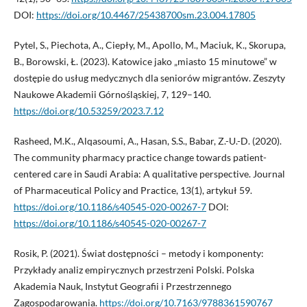
DOI:
https://doi.org/10.4467/25438700sm.23.004.17805
Pytel, S., Piechota, A., Ciepły, M., Apollo, M., Maciuk, K., Skorupa,
B., Borowski, Ł. (2023). Katowice jako „miasto 15 minutowe” w
dostępie do usług medycznych dla seniorów migrantów. Zeszyty
Naukowe Akademii Górnośląskiej, 7, 129–140.
https://doi.org/10.53259/2023.7.12
Rasheed, M.K., Alqasoumi, A., Hasan, S.S., Babar, Z.-U.-D. (2020).
The community pharmacy practice change towards patient-
centered care in Saudi Arabia: A qualitative perspective. Journal
of Pharmaceutical Policy and Practice, 13(1), artykuł 59.
https://doi.org/10.1186/s40545-020-00267-7
DOI:
https://doi.org/10.1186/s40545-020-00267-7
Rosik, P. (2021). Świat dostępności – metody i komponenty:
Przykłady analiz empirycznych przestrzeni Polski. Polska
Akademia Nauk, Instytut Geografii i Przestrzennego
Zagospodarowania.
https://doi.org/10.7163/9788361590767