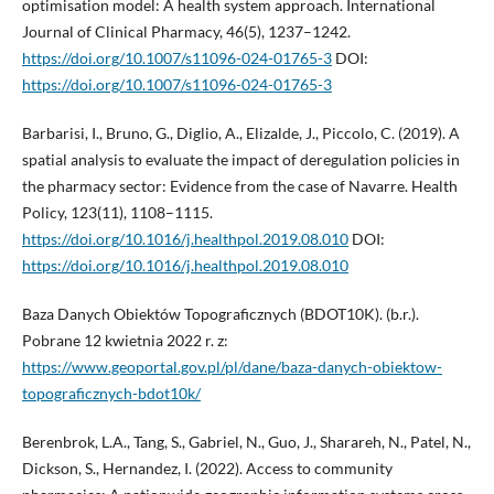
optimisation model: A health system approach. International
Journal of Clinical Pharmacy, 46(5), 1237–1242.
https://doi.org/10.1007/s11096-024-01765-3
DOI:
https://doi.org/10.1007/s11096-024-01765-3
Barbarisi, I., Bruno, G., Diglio, A., Elizalde, J., Piccolo, C. (2019). A
spatial analysis to evaluate the impact of deregulation policies in
the pharmacy sector: Evidence from the case of Navarre. Health
Policy, 123(11), 1108–1115.
https://doi.org/10.1016/j.healthpol.2019.08.010
DOI:
https://doi.org/10.1016/j.healthpol.2019.08.010
Baza Danych Obiektów Topograficznych (BDOT10K). (b.r.).
Pobrane 12 kwietnia 2022 r. z:
https://www.geoportal.gov.pl/pl/dane/baza-danych-obiektow-
topograficznych-bdot10k/
Berenbrok, L.A., Tang, S., Gabriel, N., Guo, J., Sharareh, N., Patel, N.,
Dickson, S., Hernandez, I. (2022). Access to community