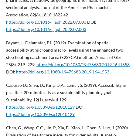
pharmacies: A nationwide geographic information systems cross-
sectional analysis. Journal of the American Pharmacists
Association, 62(6), 1816-1822.e2.
https://doi.org/10.1016/j.japh.2022.07.003
DOI:
https://doi.org/10.1016/j.japh.2022.07.003
Bryant, J., Delamater, P.L. (2019). Examination of spatial
accessibility at microand macro-levels using the enhanced two-
step floating catchment area (E2SFCA) method. Annals of GIS,
25(3), 219–229.
https://doi.org/10.1080/19475683.2019.1641553
DOI:
https://doi.org/10.1080/19475683.2019.1641553
Capasso Da Silva, D., King, D.A., Lemar, S. (2019). Accessibility in
practice: 20-minute city as a sustainability planning goal.
Sustainability, 12(1), artykuł 129.
https://doi.org/10.3390/su12010129
DOI:
https://doi.org/10.3390/su12010129
Chen, G., Wang, C.C., Jin, P., Xia, B., Xiao, L., Chen, S., Luo, J. (2020).
Evaluation of healthcare inequity for older adults: A spatio-