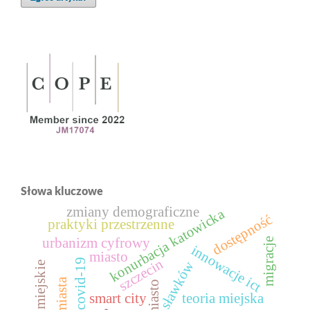
Słowa kluczowe
zmiany demograficzne
konurbacja katowicka
dostępność
praktyki przestrzenne
urbanizm cyfrowy
migracje
innowacje ict
miasto
szczecin
sławków
smart city
teoria miejska