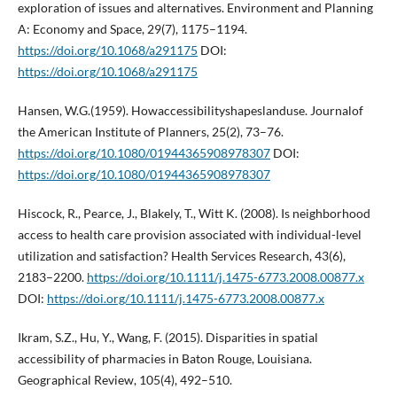
exploration of issues and alternatives. Environment and Planning
A: Economy and Space, 29(7), 1175–1194.
https://doi.org/10.1068/a291175
DOI:
https://doi.org/10.1068/a291175
Hansen, W.G.(1959). Howaccessibilityshapeslanduse. Journalof
the American Institute of Planners, 25(2), 73–76.
https://doi.org/10.1080/01944365908978307
DOI:
https://doi.org/10.1080/01944365908978307
Hiscock, R., Pearce, J., Blakely, T., Witt K. (2008). Is neighborhood
access to health care provision associated with individual-level
utilization and satisfaction? Health Services Research, 43(6),
2183–2200.
https://doi.org/10.1111/j.1475-6773.2008.00877.x
DOI:
https://doi.org/10.1111/j.1475-6773.2008.00877.x
Ikram, S.Z., Hu, Y., Wang, F. (2015). Disparities in spatial
accessibility of pharmacies in Baton Rouge, Louisiana.
Geographical Review, 105(4), 492–510.