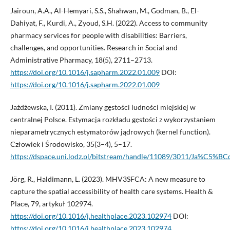
Jairoun, A.A., Al-Hemyari, S.S., Shahwan, M., Godman, B., El-
Dahiyat, F., Kurdi, A., Zyoud, S.H. (2022). Access to community
pharmacy services for people with disabilities: Barriers,
challenges, and opportunities. Research in Social and
Administrative Pharmacy, 18(5), 2711–2713.
https://doi.org/10.1016/j.sapharm.2022.01.009
DOI:
https://doi.org/10.1016/j.sapharm.2022.01.009
Jażdżewska, I. (2011). Zmiany gęstości ludności miejskiej w
centralnej Polsce. Estymacja rozkładu gęstości z wykorzystaniem
nieparametrycznych estymatorów jądrowych (kernel function).
Człowiek i Środowisko, 35(3–4), 5–17.
https://dspace.uni.lodz.pl/bitstream/handle/11089/3011
Jörg, R., Haldimann, L. (2023). MHV3SFCA: A new measure to
capture the spatial accessibility of health care systems. Health &
Place, 79, artykuł 102974.
https://doi.org/10.1016/j.healthplace.2023.102974
DOI:
https://doi.org/10.1016/j.healthplace.2023.102974