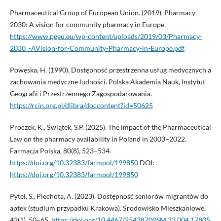
Pharmaceutical Group of European Union. (2019). Pharmacy
2030: A vision for community pharmacy in Europe.
https://www.pgeu.eu/wp-content/uploads/2019/03/Pharmacy-
2030_-AVision-for-Community-Pharmacy-in-Europe.pdf
Powęska, H. (1990). Dostępność przestrzenna usług medycznych a
zachowania medyczne ludności. Polska Akademia Nauk, Instytut
Geografii i Przestrzennego Zagospodarowania.
https://rcin.org.pl/dlibra/doccontent?id=50625
Proczek, K., Świątek, S.P. (2025). The impact of the Pharmaceutical
Law on the pharmacy availability in Poland in 2003–2022.
Farmacja Polska, 80(8), 523–534.
https://doi.org/10.32383/farmpol/199850
DOI:
https://doi.org/10.32383/farmpol/199850
Pytel, S., Piechota, A. (2023). Dostępność seniorów migrantów do
aptek (studium przypadku Krakowa). Środowisko Mieszkaniowe,
42(1), 50–65.
https://doi.org/10.4467/25438700SM.23.004.17805