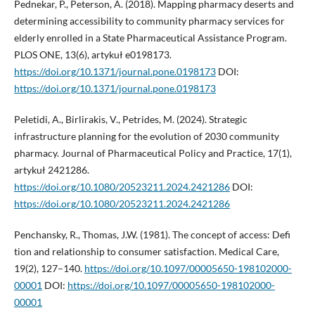
Pednekar, P., Peterson, A. (2018). Mapping pharmacy deserts and
determining accessibility to community pharmacy services for
elderly enrolled in a State Pharmaceutical Assistance Program.
PLOS ONE, 13(6), artykuł e0198173.
https://doi.org/10.1371/journal.pone.0198173
DOI:
https://doi.org/10.1371/journal.pone.0198173
Peletidi, A., Birlirakis, V., Petrides, M. (2024). Strategic
infrastructure planning for the evolution of 2030 community
pharmacy. Journal of Pharmaceutical Policy and Practice, 17(1),
artykuł 2421286.
https://doi.org/10.1080/20523211.2024.2421286
DOI:
https://doi.org/10.1080/20523211.2024.2421286
Penchansky, R., Thomas, J.W. (1981). The concept of access: Defi
tion and relationship to consumer satisfaction. Medical Care,
19(2), 127–140.
https://doi.org/10.1097/00005650-198102000-
00001
DOI:
https://doi.org/10.1097/00005650-198102000-
00001