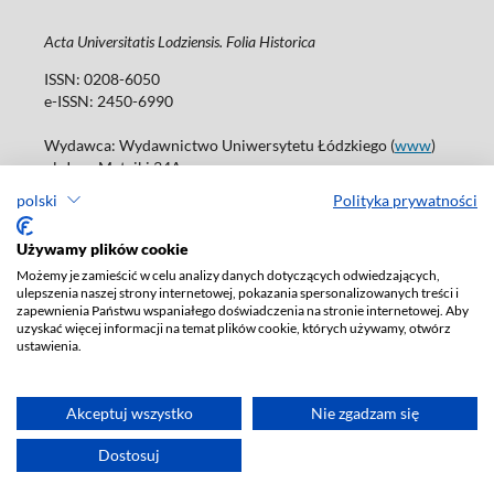
Acta Universitatis Lodziensis. Folia Historica
ISSN: 0208-6050
e-ISSN: 2450-6990
Wydawca: Wydawnictwo Uniwersytetu Łódzkiego (
www
)
ul. Jana Matejki 34A
90-237 Łódź
polski
Polityka prywatności
Tel.: 42 235 01 65, fax: 42 66 55 86
Biuro: journals@uni.lodz.pl
Używamy plików cookie
Możemy je zamieścić w celu analizy danych dotyczących odwiedzających,
Deklaracja dostępności
ulepszenia naszej strony internetowej, pokazania spersonalizowanych treści i
zapewnienia Państwu wspaniałego doświadczenia na stronie internetowej. Aby
uzyskać więcej informacji na temat plików cookie, których używamy, otwórz
ustawienia.
Akceptuj wszystko
Nie zgadzam się
Dostosuj