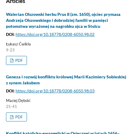
Articles
Walerian Olszowski herbu Prus II (zm. 1650), ojciec prymasa
Andrzeja Olszowskiego i dobrodziej familii w pamięci
potomstwa wyrażonej na nagrobku ojca w Stolcu
DOI:
https://doi.org/10.18778/0208-6050.98.02
Łukasz Ćwikła
9-23
PDF
Geneza i rozwój konfliktu królowej Marii Kazimiery Sobieskiej
z synem Jakubem
DOI:
https://doi.org/10.18778/0208-6050.98.03
Maciej Dębski
25-41
PDF
Konflikt katolicko-ewangelicki w Osiecznej w latach 1656–