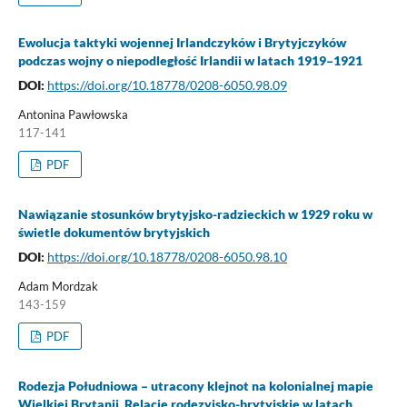
Ewolucja taktyki wojennej Irlandczyków i Brytyjczyków
podczas wojny o niepodległość Irlandii w latach 1919–1921
DOI:
https://doi.org/10.18778/0208-6050.98.09
Antonina Pawłowska
117-141
PDF
Nawiązanie stosunków brytyjsko-radzieckich w 1929 roku w
świetle dokumentów brytyjskich
DOI:
https://doi.org/10.18778/0208-6050.98.10
Adam Mordzak
143-159
PDF
Rodezja Południowa – utracony klejnot na kolonialnej mapie
Wielkiej Brytanii. Relacje rodezyjsko-brytyjskie w latach