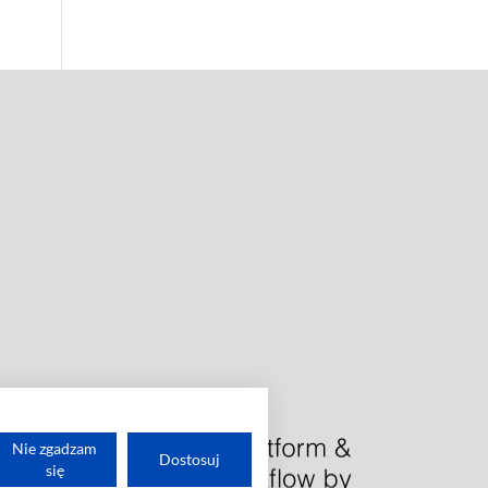
Nie zgadzam
Dostosuj
się