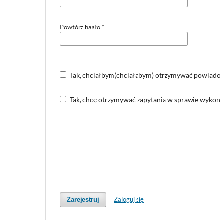
Powtórz hasło
*
Tak, chciałbym(chciałabym) otrzymywać powiadom
Tak, chcę otrzymywać zapytania w sprawie wykona
Zaloguj się
Zarejestruj