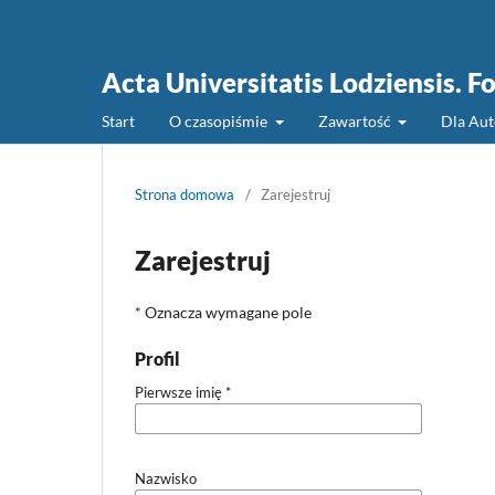
Acta Universitatis Lodziensis. Fo
Start
O czasopiśmie
Zawartość
Dla Au
Strona domowa
/
Zarejestruj
Zarejestruj
* Oznacza wymagane pole
Profil
Pierwsze imię
*
Nazwisko