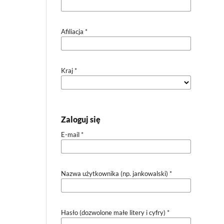
Afiliacja
*
Kraj
*
Zaloguj się
E-mail
*
Nazwa użytkownika (np. jankowalski)
*
Hasło (dozwolone małe litery i cyfry)
*