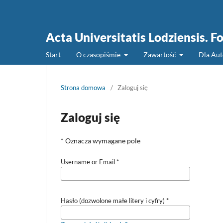
Acta Universitatis Lodziensis. Fo
Start
O czasopiśmie
Zawartość
Dla Au
Strona domowa
/
Zaloguj się
Zaloguj się
* Oznacza wymagane pole
Username or Email
*
Hasło (dozwolone małe litery i cyfry)
*