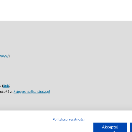
www
)
 (
link
)
ntakt z:
ksiegarnia@uni.lodz.pl
Polityka prywatności
Akceptuj