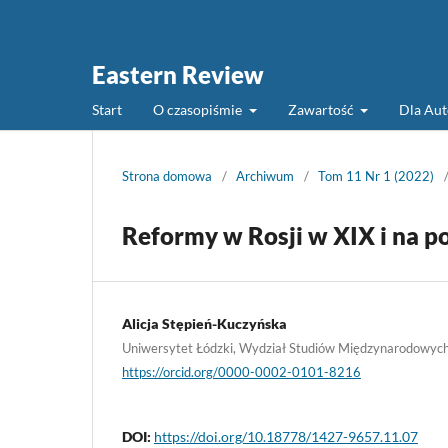
Eastern Review
Start
O czasopiśmie
Zawartość
Dla Au
Strona domowa
/
Archiwum
/
Tom 11 Nr 1 (2022)
Reformy w Rosji w XIX i na p
Alicja Stępień-Kuczyńska
Uniwersytet Łódzki, Wydział Studiów Międzynarodowych 
https://orcid.org/0000-0002-0101-8216
DOI:
https://doi.org/10.18778/1427-9657.11.07