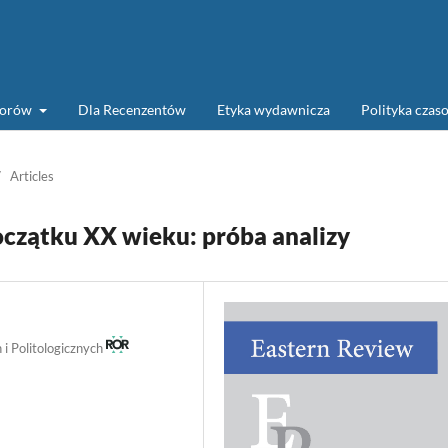
torów
Dla Recenzentów
Etyka wydawnicza
Polityka cza
/
Articles
oczątku XX wieku: próba analizy
i Politologicznych