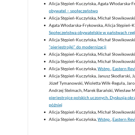
Alicja Stępień-Kuczyńska, Agata Włodarska-F
obywatel – społeczeństwo
Alicja Stępień-Kuczyńska, Michał Słowikowsk
Agata Włodarska-Frykowska, Alicja Stępień-K
Społeczeństwa obywatelskie w państwach reg
Alicja Stępień-Kuczyńska, Michał Słowikowsk
"pieriestrojki" do modernizacji
Alicja Stępień-Kuczyńska, Michał Słowikowsk
Alicja Stępień-Kuczyńska, Michał Słowikowsk
Alicja Stępień-Kuczyńska,
Wstęp
,
Eastern Rev
Alicja Stępień-Kuczyńska, Janusz Skodlarski,
Józef Tymanowski, Wioletta Wilk-Reguła, Jaro
Andrzej Stelmach, Marek Barański, Wiesław M
pieriestrojce polskich uczonych. Dyskusja okr
później
Alicja Stępień-Kuczyńska, Michał Słowikowsk
Alicja Stępień-Kuczyńska,
Wstęp
,
Eastern Revi