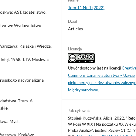
Numer
Tom 11 Nr 1 (2022)
oskwa: AST, Izdatel’stwo.
Dział
 Państwowe Wydawnictwo
Articles
Warszawa: Książka i Wiedza.
Licencja
dniej. 1968. T. IV. Moskwa:
Utwór dostępny jest na licencji
Creativ
Commons Uznanie autorstwa – Użycie
ii russkogo nacyonalizma
niekomercyjne – Bez utworów zależnyc
Międzynarodowe
.
ddaństwa. Tłum. A.
skie.
Jak cytować
Stępień-Kuczyńska, Alicja. 2022. “Ref
skwa: Mysl.
W Rosji W XIX I Na początku XX Wieku
Próba Analizy”.
Eastern Review
11 (1): 
–Warszawa–Kraków: