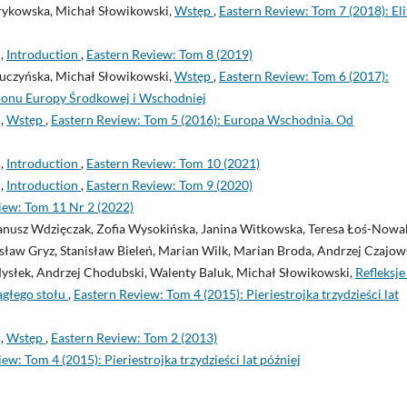
rykowska, Michał Słowikowski,
Wstęp
,
Eastern Review: Tom 7 (2018): Eli
i,
Introduction
,
Eastern Review: Tom 8 (2019)
uczyńska, Michał Słowikowski,
Wstęp
,
Eastern Review: Tom 6 (2017):
ionu Europy Środkowej i Wschodniej
i,
Wstęp
,
Eastern Review: Tom 5 (2016): Europa Wschodnia. Od
i,
Introduction
,
Eastern Review: Tom 10 (2021)
i,
Introduction
,
Eastern Review: Tom 9 (2020)
iew: Tom 11 Nr 2 (2022)
 Janusz Wdzięczak, Zofia Wysokińska, Janina Witkowska, Teresa Łoś-Nowa
sław Gryz, Stanisław Bieleń, Marian Wilk, Marian Broda, Andrzej Czajows
ysłek, Andrzej Chodubski, Walenty Baluk, Michał Słowikowski,
Refleksje
ągłego stołu
,
Eastern Review: Tom 4 (2015): Pieriestrojka trzydzieści lat
i,
Wstęp
,
Eastern Review: Tom 2 (2013)
ew: Tom 4 (2015): Pieriestrojka trzydzieści lat później