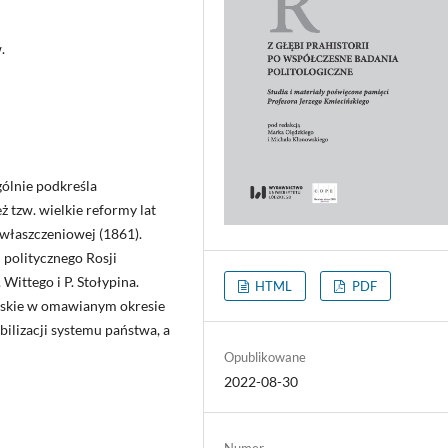
.
gólnie podkreśla
ż tzw. wielkie reformy lat
 uwłaszczeniowej (1861).
politycznego Rosji
Wittego i P. Stołypina.
HTML
PDF
orskie w omawianym okresie
abilizacji systemu państwa, a
Opublikowane
2022-08-30