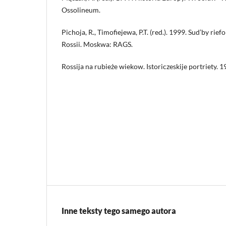
Ossolineum.
Pichoja, R., Timofiejewa, P.T. (red.). 1999. Sud’by ri
Rossii. Moskwa: RAGS.
Rossija na rubieże wiekow. Istoriczeskije portriety. 
Inne teksty tego samego autora