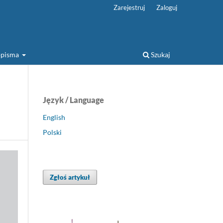
Zarejestruj
Zaloguj
sopisma
Szukaj
Język / Language
English
Polski
Zgłoś artykuł