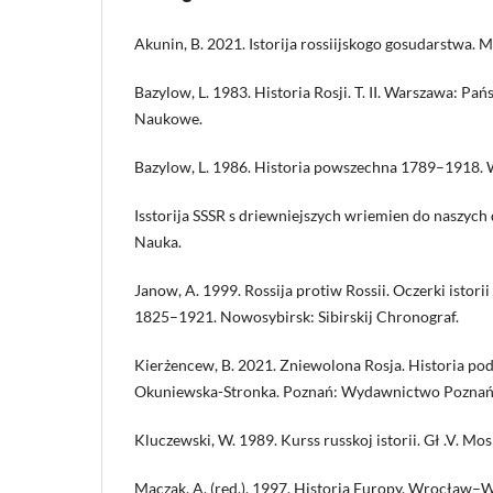
Akunin, B. 2021. Istorija rossiijskogo gosudarstwa. M
Bazylow, L. 1983. Historia Rosji. T. II. Warszawa:
Naukowe.
Bazylow, L. 1986. Historia powszechna 1789–1918. 
Isstorija SSSR s driewniejszych wriemien do naszych 
Nauka.
Janow, A. 1999. Rossija protiw Rossii. Oczerki istor
1825–1921. Nowosybirsk: Sibirskij Chronograf.
Kierżencew, B. 2021. Zniewolona Rosja. Historia po
Okuniewska-Stronka. Poznań: Wydawnictwo Poznań
Kluczewski, W. 1989. Kurss russkoj istorii. Gł .V. Mo
Mączak, A. (red.). 1997. Historia Europy. Wrocław