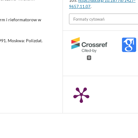
105.
https://doi.org/10.18778/1427-
9657.11.07
.
Formaty cytowań
eform i rieformatorow w
1991. Moskwa: Polizdat.
0