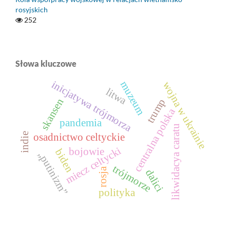
rosyjskich
252
Słowa kluczowe
inicjatywa trójmorza
muzeum
wojna w ukrainie
litwa
skansen
trump
centralna polska
pandemia
likwidacya caratu
indie
osadnictwo celtyckie
miecz celtycki
bojowie
biden
„putinizm”
trójmorze
rosja
dalici
polityka