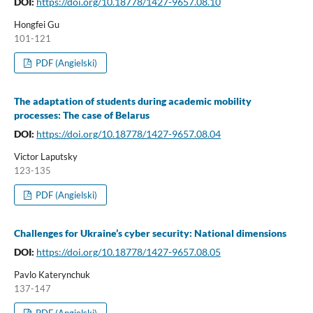
DOI:
https://doi.org/10.18778/1427-9657.08.10
Hongfei Gu
101-121
PDF (Angielski)
The adaptation of students during academic mobility
processes: The case of Belarus
DOI:
https://doi.org/10.18778/1427-9657.08.04
Victor Laputsky
123-135
PDF (Angielski)
Challenges for Ukraine’s cyber security: National dimensions
DOI:
https://doi.org/10.18778/1427-9657.08.05
Pavlo Katerynchuk
137-147
PDF (Angielski)