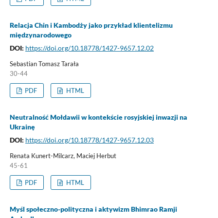
Relacja Chin i Kambodży jako przykład klientelizmu
międzynarodowego
DOI:
https://doi.org/10.18778/1427-9657.12.02
Sebastian Tomasz Tarała
30-44
PDF
HTML
Neutralność Mołdawii w kontekście rosyjskiej inwazji na
Ukrainę
DOI:
https://doi.org/10.18778/1427-9657.12.03
Renata Kunert-Milcarz, Maciej Herbut
45-61
PDF
HTML
Myśl społeczno-polityczna i aktywizm Bhimrao Ramji