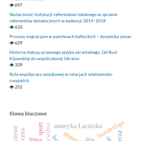
697
Skuteczność instytucji referendum lokalnego w sprawie
referendów tematycznych w kadencji 2014–2018
633
Procesy migracyjne w państwach bałtyckich – dynamika zmian
629
Historia statusu prawnego języka ukraińskiego. Od Rusi
Kijowskiej do współczesnej Ukrainy
339
Rola współpracy wojskowej w relacjach wietnamsko-
rosyjskich
252
Słowa kluczowe
bundesliga
ameryka Łacińska
sport
depresja
litwa