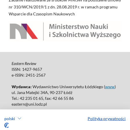
nr 310/WCN/2019/1 z dn. 28.08.2019 r. w ramach programu
Wsparcie dla Czasopism Naukowych
Eastern Review
ISSN: 1427-9657
e-ISSN: 2451-2567
Wydawca:
Wydawnictwo Uniwersytetu Łódzkiego (
www
)
ul. Jana Matejki 34A, 90-237 Łódź
Tel.: 42 235 01 65, fax: 42 66 55 86
eastern@uni.lodz.pl
Wydania online są dostępne bez ograniczeń w Open Access: (
link
)
polski
Polityka prywatności
W sprawie prenumeraty wydań papierowych prosimy o kontakt
z:
ksiegarnia@uni.lodz.pl