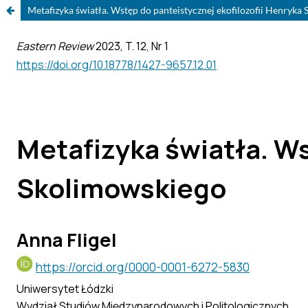
Metafizyka światła. Wstęp do panteistycznej ekofilozofii Henryka