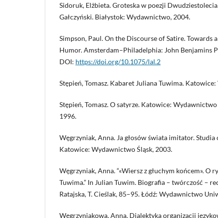
Sidoruk, Elżbieta. Groteska w poezji Dwudziestoleci
Gałczyński. Białystok: Wydawnictwo, 2004.
Simpson, Paul. On the Discourse of Satire. Towards a 
Humor. Amsterdam–Philadelphia: John Benjamins P
DOI:
https://doi.org/10.1075/lal.2
Stępień, Tomasz. Kabaret Juliana Tuwima. Katowice
Stępień, Tomasz. O satyrze. Katowice: Wydawnictwo 
1996.
Węgrzyniak, Anna. Ja głosów świata imitator. Studia 
Katowice: Wydawnictwo Śląsk, 2003.
Węgrzyniak, Anna. “«Wiersz z głuchym końcem». O ry
Tuwima.” In Julian Tuwim. Biografia – twórczość – rec
Ratajska, T. Cieślak, 85–95. Łódź: Wydawnictwo Uni
Węgrzyniakowa, Anna. Dialektyka organizacji języko