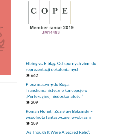
Elbing vs. Elbląg. Od spornych ziem do
reprezentacji dekolonialnych
662
Przez maszynę do Boga.
Transhumanistyczne koncepcje w
„Perfekcyjnej niedoskonałości”
209
Roman Honet i Zdzisław Beksiński –
wspólnota fantastycznej wyobraźni
189
‘As Though It Were A Sacred Relic’: