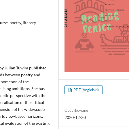
ourse, poetry, literary
s by Julian Tuwim published
onds between poetry and
phenomenon of the
alising ambitions. She has
PDF (Angielski)
oetic perspective with the
eralisation of the critical
mension of his wide-scope
Opublikowane
orldview-based horizons,
2020-12-30
cal evaluation of the existing