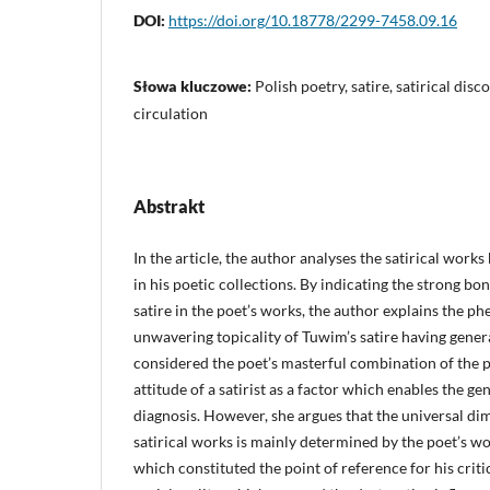
DOI:
https://doi.org/10.18778/2299-7458.09.16
Słowa kluczowe:
Polish poetry, satire, satirical disc
circulation
Abstrakt
In the article, the author analyses the satirical work
in his poetic collections. By indicating the strong b
satire in the poet’s works, the author explains the 
unwavering topicality of Tuwim’s satire having gener
considered the poet’s masterful combination of the p
attitude of a satirist as a factor which enables the gen
diagnosis. However, she argues that the universal di
satirical works is mainly determined by the poet’s w
which constituted the point of reference for his criti