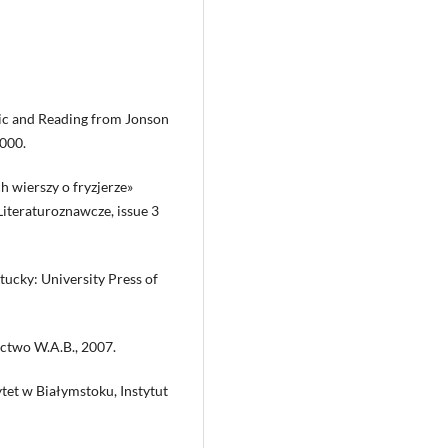
ric and Reading from Jonson
2000.
h wierszy o fryzjerze»
Literaturoznawcze, issue 3
ntucky: University Press of
ctwo W.A.B., 2007.
ytet w Białymstoku, Instytut