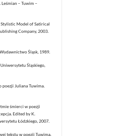
a. Leśmian – Tuwim –
Stylistic Model of Satirical
ublishing Company, 2003.
: Wydawnictwo Śląsk, 1989.
Uniwersytetu Śląskiego,
o poezji Juliana Tuwima.
tmie śmierci w poezji
epcja. Edited by K.
wersytetu Łódzkiego, 2007.
wej tekstu w poezji Tuwima.