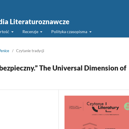
udia Literaturoznawcze
rtość
Recenzje
Polityka czasopisma
Venice
/
Czytanie tradycji
ezpieczny.” The Universal Dimension of