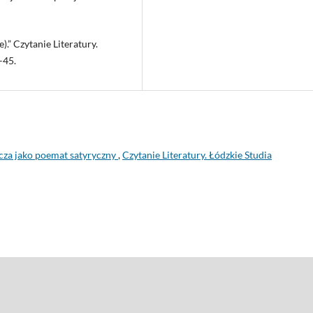
.” Czytanie Literatury.
–45.
cza jako poemat satyryczny
,
Czytanie Literatury. Łódzkie Studia