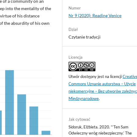
nce of a community on an
Numer
eep into the mentality of the
Nr 9 (2020): Reading Venice
irtue of his distance
 of the absurdity of his own
Dział
Czytanie tradycji
Licencja
Utwór dostępny jest na licencji
Creativ
Commons Uznanie autorstwa – Użycie
niekomercyjne – Bez utworów zależnyc
Międzynarodowe
.
Jak cytować
Sidoruk, Elżbieta. 2020. “‘Ten Sam
Odwieczny wróg niebezpieczny.’ The