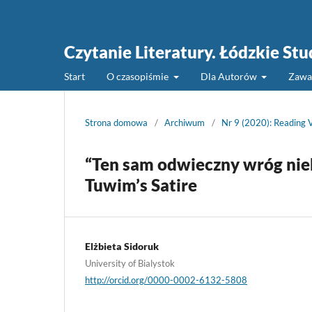
Czytanie Literatury. Łódzkie St
Start
O czasopiśmie
Dla Autorów
Zawa
Strona domowa
/
Archiwum
/
Nr 9 (2020): Reading 
“Ten sam odwieczny wróg nieb
Tuwim’s Satire
Elżbieta Sidoruk
University of Bialystok
http://orcid.org/0000-0002-6132-5808