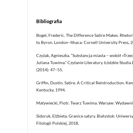
Bibliografia
Bogel, Frederic. The Difference Satire Makes. Rheto
to Byron. London–Ithaca: Cornell University Press, 
Czyżak, Agnieszka. “Substancja miasta – wokół «Trzec
Juliana Tuwima.” Czytanie Literatury. Łódzkie Studia 
(2014): 47–55.
Griffin, Dustin. Satire. A Critical Reintroduction. Ke
Kentucky, 1994.
Matywiecki, Piotr. Twarz Tuwima. Warsaw: Wydawni
Sidoruk, Elżbieta. Granice satyry. Białystok: Uniwers
Filologii Polskiej, 2018.