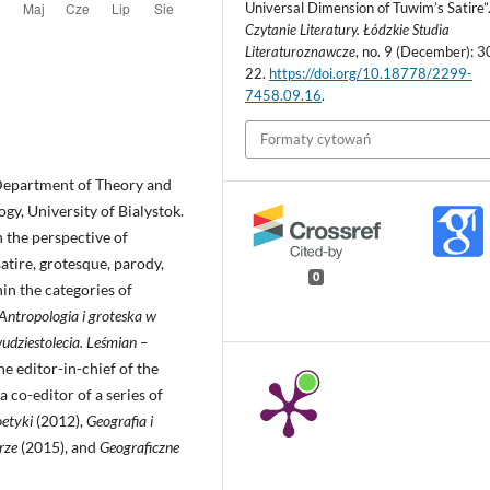
Universal Dimension of Tuwim’s Satire”
Czytanie Literatury. Łódzkie Studia
Literaturoznawcze
, no. 9 (December): 3
22.
https://doi.org/10.18778/2299-
7458.09.16
.
Formaty cytowań
e Department of Theory and
ogy, University of Bialystok.
n the perspective of
atire, grotesque, parody,
0
in the categories of
Antropologia i groteska w
udziestolecia. Leśmian –
he editor-in-chief of the
 co-editor of a series of
oetyki
(2012),
Geografia i
urze
(2015), and
Geograficzne