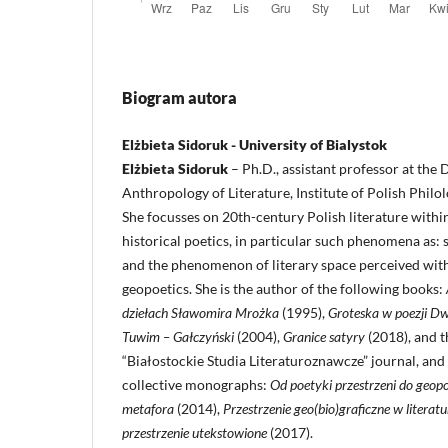
Biogram autora
Elżbieta Sidoruk - University of Bialystok
Elżbieta Sidoruk
– Ph.D., assistant professor at th
Anthropology of Literature, Institute of Polish Philol
She focusses on 20th-century Polish literature withi
historical poetics, in particular such phenomena as: s
and the phenomenon of literary space perceived with
geopoetics. She is the author of the following books:
dziełach Sławomira Mrożka
(1995),
Groteska w poezji Dw
Tuwim – Gałczyński
(2004),
Granice satyry
(2018), and t
“Białostockie Studia Literaturoznawcze” journal, and a
collective monographs:
Od poetyki przestrzeni do geop
metafora
(2014),
Przestrzenie geo(bio)graficzne w literat
przestrzenie utekstowione
(2017).