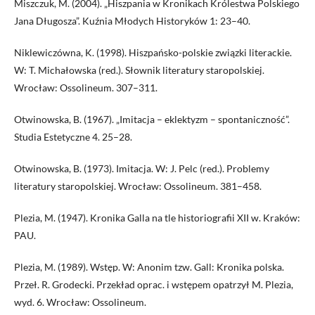
Miszczuk, M. (2004). „Hiszpania w Kronikach Królestwa Polskiego
Jana Długosza”. Kuźnia Młodych Historyków 1: 23–40.
Niklewiczówna, K. (1998). Hiszpańsko-polskie związki literackie.
W: T. Michałowska (red.). Słownik literatury staropolskiej.
Wrocław: Ossolineum. 307–311.
Otwinowska, B. (1967). „Imitacja – eklektyzm – spontaniczność”.
Studia Estetyczne 4. 25–28.
Otwinowska, B. (1973). Imitacja. W: J. Pelc (red.). Problemy
literatury staropolskiej. Wrocław: Ossolineum. 381–458.
Plezia, M. (1947). Kronika Galla na tle historiografii XII w. Kraków:
PAU.
Plezia, M. (1989). Wstęp. W: Anonim tzw. Gall: Kronika polska.
Przeł. R. Grodecki. Przekład oprac. i wstępem opatrzył M. Plezia,
wyd. 6. Wrocław: Ossolineum.