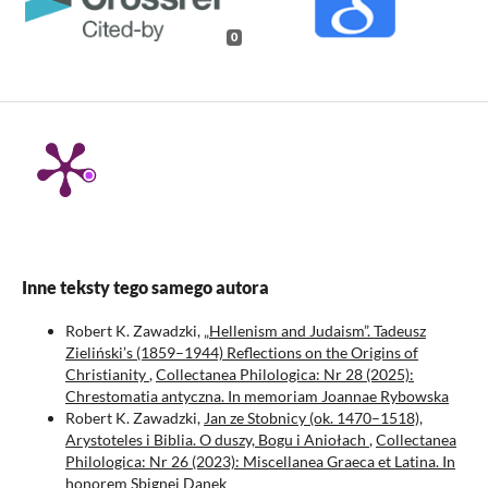
0
Inne teksty tego samego autora
Robert K. Zawadzki,
„Hellenism and Judaism”. Tadeusz
Zieliński’s (1859–1944) Reflections on the Origins of
Christianity
,
Collectanea Philologica: Nr 28 (2025):
Chrestomatia antyczna. In memoriam Joannae Rybowska
Robert K. Zawadzki,
Jan ze Stobnicy (ok. 1470–1518),
Arystoteles i Biblia. O duszy, Bogu i Aniołach
,
Collectanea
Philologica: Nr 26 (2023): Miscellanea Graeca et Latina. In
honorem Sbignei Danek