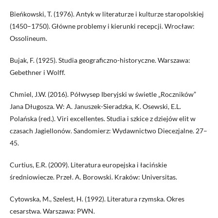
Bieńkowski, T. (1976). Antyk w literaturze i kulturze staropolskiej
(1450–1750). Główne problemy i kierunki recepcji. Wrocław:
Ossolineum.
Bujak, F. (1925). Studia geograficzno-historyczne. Warszawa:
Gebethner i Wolff.
Chmiel, J.W. (2016). Półwysep Iberyjski w świetle „Roczników”
Jana Długosza. W: A. Januszek-Sieradzka, K. Osewski, E.L.
Polańska (red.). Viri excellentes. Studia i szkice z dziejów elit w
czasach Jagiellonów. Sandomierz: Wydawnictwo Diecezjalne. 27–
45.
Curtius, E.R. (2009). Literatura europejska i łacińskie
średniowiecze. Przeł. A. Borowski. Kraków: Universitas.
Cytowska, M., Szelest, H. (1992). Literatura rzymska. Okres
cesarstwa. Warszawa: PWN.