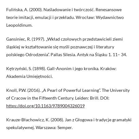
Fulińska, A. (2000). Naśladowanie i twórczość. Renesansowe
teorie imitacji, emulacji i przekładu. Wrocław: Wydawnictwo
Leopoldinum.
Gansiniec, R. (1997). „Wkład czołowych przedstawicieli ziemi
śląskiej w kształtowanie się myśli poznawczej i literatury
polskiego Odrodzenia”. Pallas Silesia. Antyk na Śląsku 1. 11– 34.
Kętrzyński, S. (1898). Gall-Anonim i jego kronika. Kraków:
Akademia Umiejętności.
Knoll, P.W. (2016). „A Pearl of Powerful Learning”. The University
of Cracow in the Fifteenth Century. Leiden: Brill. DOI:
https://doi.org/10.1163/9789004326019
Krauze-Błachowicz, K. (2008). Jan z Głogowa i tradycje gramatyki
spekulatywnej. Warszawa: Semper.