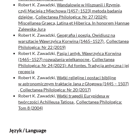
Robert K. Zawadzki,
Wandalowie w Hiszpanii i Rzymie,
czyli Macieja z Miechowa (1457–1523) metoda badania
dziejów
,
Collectanea Philologica: Nr 27 (2024):
Miscellanea Graeca, Latina et Hiberica. In honorem Hannae
Zalewska-Jura
Robert K. Zawadzki,
Geografia i poezja. Owidiusz na
warsztacie Wawrzyńca Korwina (1465–1527)
,
Collectanea
Philologica: Nr 22 (2019)
Robert K. Zawadzki,
Pasja i antyk. Wawrzyńca Korwina
(1465–1527) rozważania wielkanocne
,
Collectanea
Philologica: Nr 24 (2021): Ad fontes. Tradycja antyczna i jej
recepcja
Robert K. Zawadzki,
Wątki religijne i postaci biblijne
w astronomicznym traktacie Jana z Głogowa (1445 – 1507)
,
Collectanea Philologica: Nr 20 (2017)
Robert K. Zawadzki,
Wątki tragedii Eurypidesa w
twórczości Achilleusa Tatiosa
,
Collectanea Philologica:
Tom 8 (2004)
Język / Language