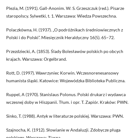
Plezia, M. (1991). Gall-Anonim. W: S. Grzeszczuk (red.). Pisarze
staropolscy. Sylwetki, t. 1. Warszawa: Wiedza Powszechna.
Polaczkówna, H. (1937). „O podróżnikach średniowiecznych z
Polski i do Polski”. Miesięcznik Heraldyczny 16(5). 65–72.
Przezdziecki, A. (1853). Ślady Bolesławów polskich po obcych
krajach. Warszawa: Orgelbrand.
Rott, D. (1997). Wawrzyniec Korwin. Wczesnorenesansowy
humanista śląski. Katowice: Wojewódzka Biblioteka Publiczna.
Ruppel, A (1970). Stanislaus Polonus. Polski drukarz i wydawca
wczesnej doby w Hiszpanii. Tłum. i opr. T. Zapiór. Kraków: PWN.
Sinko, T. (1988). Antyk w literaturze polskiej. Warszawa: PWN.
Szajnocha, K. (1912). Słowianie w Andaluzji. Zdobycze pługa
polskiego. Warszawa: Ziarna.