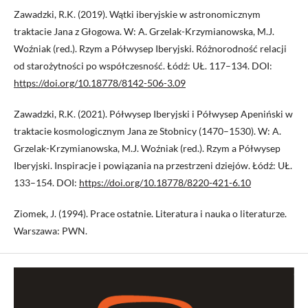
Zawadzki, R.K. (2019). Wątki iberyjskie w astronomicznym
traktacie Jana z Głogowa. W: A. Grzelak-Krzymianowska, M.J.
Woźniak (red.). Rzym a Półwysep Iberyjski. Różnorodność relacji
od starożytności po współczesność. Łódź: UŁ. 117–134. DOI:
https://doi.org/10.18778/8142-506-3.09
Zawadzki, R.K. (2021). Półwysep Iberyjski i Półwysep Apeniński w
traktacie kosmologicznym Jana ze Stobnicy (1470–1530). W: A.
Grzelak-Krzymianowska, M.J. Woźniak (red.). Rzym a Półwysep
Iberyjski. Inspiracje i powiązania na przestrzeni dziejów. Łódź: UŁ.
133–154. DOI:
https://doi.org/10.18778/8220-421-6.10
Ziomek, J. (1994). Prace ostatnie. Literatura i nauka o literaturze.
Warszawa: PWN.