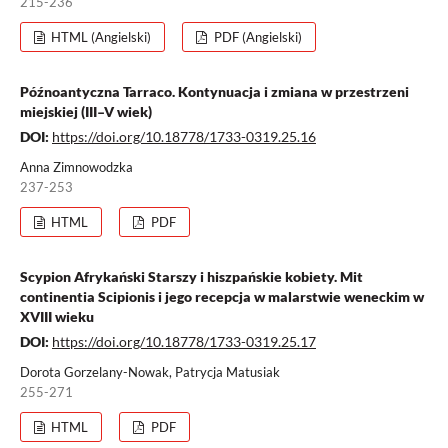
215-236
HTML (Angielski)
PDF (Angielski)
Późnoantyczna Tarraco. Kontynuacja i zmiana w przestrzeni
miejskiej (III–V wiek)
DOI:
https://doi.org/10.18778/1733-0319.25.16
Anna Zimnowodzka
237-253
HTML
PDF
Scypion Afrykański Starszy i hiszpańskie kobiety. Mit
continentia Scipionis i jego recepcja w malarstwie weneckim w
XVIII wieku
DOI:
https://doi.org/10.18778/1733-0319.25.17
Dorota Gorzelany-Nowak, Patrycja Matusiak
255-271
HTML
PDF