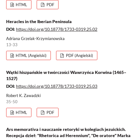
HTML
PDF
Heracles in the Iberian Peninsula
DOI:
https://doi.org/10.18778/1733-0319.25.02
Adriana Grzelak-Krzymianowska
13-33
HTML (Angielski)
PDF (Angielski)
Wątki hiszpańskie w twórczości Wawrzyńca Korwina (1465–
1527)
DOI:
https://doi.org/10.18778/1733-0319.25.03
Robert K. Zawadzki
35-50
HTML
PDF
Ars memorativa i nauczanie retoryki w kolegiach jezuickich.
Recepcja dzieł: "Rhetorica ad Herennium", "De oratore" Marka