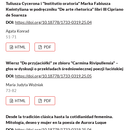
Tuliusza Cycerona i "Institutio oratoria" Marka Fabiusza
Kwintyliana w podręczniku "De arte rhetorica" libri III Cipriano
de Soareza
DOI:
https://doi.org/10.18778/1733-0319.25.04
Agata Konrad
51-71
HTML
PDF
Wiersz "Do przyjaciółki" ze zbioru "Carmina Rivipullensia" –
głos w dyskusji o przekładach średniowiecznej poezji łacińskiej
DOI:
https://doi.org/10.18778/1733-0319.25.05
Maria Judyta Woźniak
73-82
HTML
PDF
Desde la tradición clásica hasta la cotidianidad femenina.
Mitología, deseo y mujer en la poesía de Aurora Luque
DOI:
https://doi.org/10.18778/1733-0319.25.06