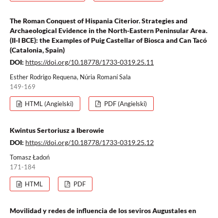
The Roman Conquest of Hispania Citerior. Strategies and
Archaeological Evidence in the North-Eastern Peninsular Area.
(II-I BCE): the Examples of Puig Castellar of Biosca and Can Tacó
(Catalonia, Spain)
DOI:
https://doi.org/10.18778/1733-0319.25.11
Esther Rodrigo Requena, Núria Romaní Sala
149-169
HTML (Angielski)
PDF (Angielski)
Kwintus Sertoriusz a Iberowie
DOI:
https://doi.org/10.18778/1733-0319.25.12
Tomasz Ładoń
171-184
HTML
PDF
Movilidad y redes de influencia de los seviros Augustales en