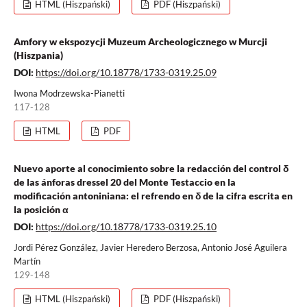
HTML (Hiszpański)
PDF (Hiszpański)
Amfory w ekspozycji Muzeum Archeologicznego w Murcji
(Hiszpania)
DOI:
https://doi.org/10.18778/1733-0319.25.09
Iwona Modrzewska-Pianetti
117-128
HTML
PDF
Nuevo aporte al conocimiento sobre la redacción del control δ
de las ánforas dressel 20 del Monte Testaccio en la
modificación antoniniana: el refrendo en δ de la cifra escrita en
la posición α
DOI:
https://doi.org/10.18778/1733-0319.25.10
Jordi Pérez González, Javier Heredero Berzosa, Antonio José Aguilera
Martín
129-148
HTML (Hiszpański)
PDF (Hiszpański)