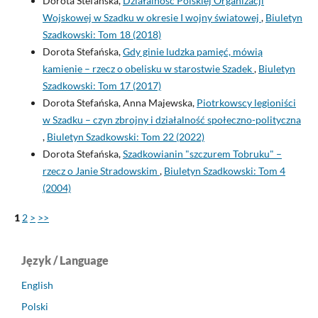
Dorota Stefańska,
Działalność Polskiej Organizacji
Wojskowej w Szadku w okresie I wojny światowej
,
Biuletyn
Szadkowski: Tom 18 (2018)
Dorota Stefańska,
Gdy ginie ludzka pamięć, mówią
kamienie – rzecz o obelisku w starostwie Szadek
,
Biuletyn
Szadkowski: Tom 17 (2017)
Dorota Stefańska, Anna Majewska,
Piotrkowscy legioniści
w Szadku – czyn zbrojny i działalność społeczno-polityczna
,
Biuletyn Szadkowski: Tom 22 (2022)
Dorota Stefańska,
Szadkowianin "szczurem Tobruku" –
rzecz o Janie Stradowskim
,
Biuletyn Szadkowski: Tom 4
(2004)
1
2
>
>>
Język / Language
English
Polski