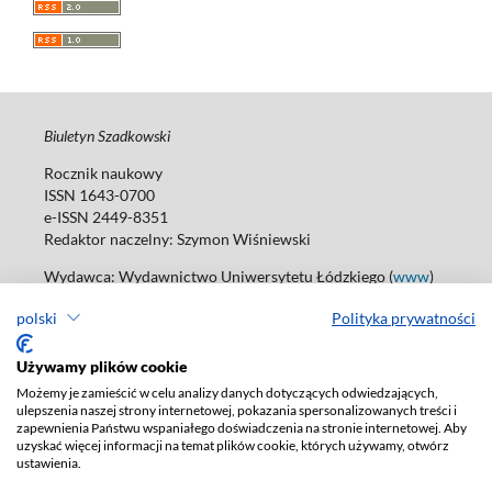
Biuletyn Szadkowski
Rocznik naukowy
ISSN 1643-0700
e-ISSN 2449-8351
Redaktor naczelny:
Szymon Wiśniewski
Wydawca: Wydawnictwo Uniwersytetu Łódzkiego (
www
)
ul. Jana Matejki 34A, 90-237 Łódź
polski
Polityka prywatności
Tel.: 42 235 01 65, fax: 42 66 55 86
Biuro: agnieszka.janicka@uni.lodz.pl
Używamy plików cookie
Deklaracja dostępności
Możemy je zamieścić w celu analizy danych dotyczących odwiedzających,
ulepszenia naszej strony internetowej, pokazania spersonalizowanych treści i
zapewnienia Państwu wspaniałego doświadczenia na stronie internetowej. Aby
uzyskać więcej informacji na temat plików cookie, których używamy, otwórz
ustawienia.