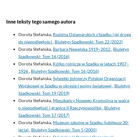
Inne teksty tego samego autora
Dorota Stefańska,
Rodzina Dziamarskich z Szadku i jej droga
do niepodległości
,
Biuletyn Szadkowski: Tom 22 (2022)
Dorota Stefańska,
Barbara Newelska 1919–2012
,
Biuletyn
Szadkowski: Tom 16 (2016)
Dorota Stefańska,
Kółko rolnicze w Szadku w latach 1907–
1926
,
Biuletyn Szadkowski: Tom 16 (2016)
Dorota Stefańska,
Sylwetki żołnierzy Polskiej Organizacji
Wojskowej w Szadku w okresie I wojny światowej
,
Biuletyn
Szadkowski: Tom 19 (2019)
Dorota Stefańska,
Mieszkańcy Nowego Kromolina w walce
o niepodległość i granice II Rzeczypospolitej
,
Biuletyn
Szadkowski: Tom 17 (2017)
Dorota Stefańska,
Muzeum szkolne w Szadku (jubileusz 30-
lecia)
,
Biuletyn Szadkowski: Tom 5 (2005)