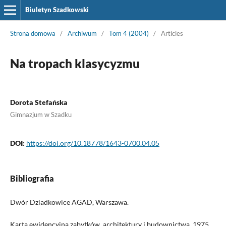
Biuletyn Szadkowski
Strona domowa
/
Archiwum
/
Tom 4 (2004)
/
Articles
Na tropach klasycyzmu
Dorota Stefańska
Gimnazjum w Szadku
DOI:
https://doi.org/10.18778/1643-0700.04.05
Bibliografia
Dwór Dziadkowice AGAD, Warszawa.
Karta ewidencyjna zabytków, architektury i budownictwa, 1975