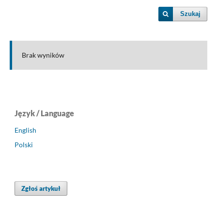
Szukaj
Brak wyników
Język / Language
English
Polski
Zgłoś artykuł