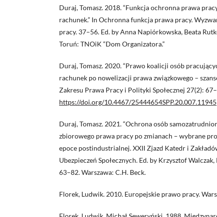
Duraj, Tomasz. 2018. “Funkcja ochronna prawa pracy
rachunek.” In Ochronna funkcja prawa pracy. Wyzwa
pracy. 37–56. Ed. by Anna Napiórkowska, Beata Rutk
Toruń: TNOiK “Dom Organizatora.”
Duraj, Tomasz. 2020. “Prawo koalicji osób pracując
rachunek po nowelizacji prawa związkowego – szanse 
Zakresu Prawa Pracy i Polityki Społecznej 27(2): 67
https://doi.org/10.4467/25444654SPP.20.007.11945
Duraj, Tomasz. 2021. “Ochrona osób samozatrudnion
zbiorowego prawa pracy po zmianach – wybrane prob
epoce postindustrialnej. XXII Zjazd Katedr i Zakład
Ubezpieczeń Społecznych. Ed. by Krzysztof Walczak,
63–82. Warszawa: C.H. Beck.
Florek, Ludwik. 2010. Europejskie prawo pracy. Wars
Florek, Ludwik. Michał Seweryński. 1988. Międzyna