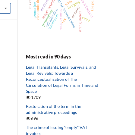
individual tax interpretation
electronic document
skull bone infarction
the political
motherhood
sergei yesenin
wwii
hanging
roman law
morality
adjudication
prostitution
employment
strangulation
internment
child
tax
Most read in 90 days
Legal Transplants, Legal Survivals, and
Legal Revivals: Towards a
Reconceptualisation of The
Circulation of Legal Forms in Time and
Space
1709
Restoration of the term in the
administrative proceedings
696
The crime of issuing “empty” VAT
invoices