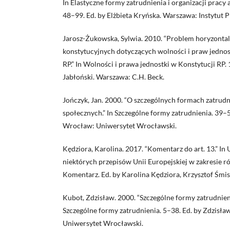
In Elastyczne formy zatrudnienia i organizacji pracy 
48–99. Ed. by Elżbieta Kryńska. Warszawa: Instytut P
Jarosz-Żukowska, Sylwia. 2010. “Problem horyzont
konstytucyjnych dotyczących wolności i praw jednost
RP.” In Wolności i prawa jednostki w Konstytucji RP.
Jabłoński. Warszawa: C.H. Beck.
Jończyk, Jan. 2000. “O szczególnych formach zatrud
społecznych.” In Szczególne formy zatrudnienia. 39–
Wrocław: Uniwersytet Wrocławski.
Kędziora, Karolina. 2017. “Komentarz do art. 13.” I
niektórych przepisów Unii Europejskiej w zakresie 
Komentarz. Ed. by Karolina Kędziora, Krzysztof Śmi
Kubot, Zdzisław. 2000. “Szczególne formy zatrudnieni
Szczególne formy zatrudnienia. 5–38. Ed. by Zdzisł
Uniwersytet Wrocławski.