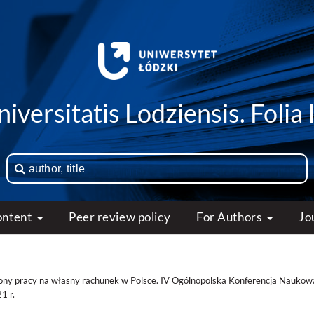
iversitatis Lodziensis. Folia 
ontent
Peer review policy
For Authors
Jo
ony pracy na własny rachunek w Polsce. IV Ogólnopolska Konferencja Naukow
1 r.