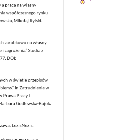
 a praca na własny
nia współczesnego rynku
owska, Mikołaj Rylski.
ych zarobkowo na własny
i zagrożenia.” Studia z
–77. DOI:
ych w świetle przepisów
lemy.” In Zatrudnienie w
ów Prawa Pracy i
 Barbara Godlewska-Bujok.
zawa: LexisNexis.
rodowe prawo pracy.