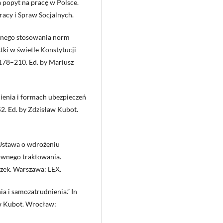
a popyt na pracę w Polsce.
racy i Spraw Socjalnych.
alnego stosowania norm
ki w świetle Konstytucji
 178–210. Ed. by Mariusz
nienia i formach ubezpieczeń
52. Ed. by Zdzisław Kubot.
n Ustawa o wdrożeniu
równego traktowania.
szek. Warszawa: LEX.
a i samozatrudnienia.” In
aw Kubot. Wrocław: