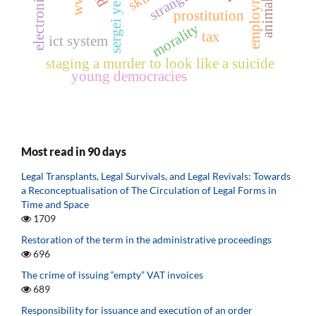
sergei yesenin
employment
wwii
prostitution
morality
tax
ict system
staging a murder to look like a suicide
young democracies
Most read in 90 days
Legal Transplants, Legal Survivals, and Legal Revivals: Towards
a Reconceptualisation of The Circulation of Legal Forms in
Time and Space
1709
Restoration of the term in the administrative proceedings
696
The crime of issuing “empty” VAT invoices
689
Responsibility for issuance and execution of an order