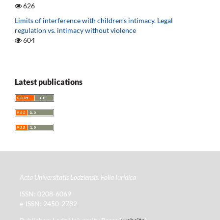
626
Limits of interference with children’s intimacy. Legal
regulation vs. intimacy without violence
604
Latest publications
Acta Universitatis Lodziensis. Folia Iuridica
ISSN: 0208-6069
e-ISSN: 2450-2782