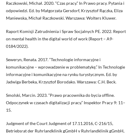
Raczkowski, Michał. 2020. “Czas pracy.” In Prawo pracy. Pytania i
odpowiedzi. Ed. by Małgorzata Gersdorf, Krzysztof Rączka, Eliza
Maniewska, Michał Raczkowski. Warszawa: Wolters Kluwer.
Raport Komisji Zatrudnienia i Spraw Socjalnych PE. 2022. Report
on mental health in the digital world of work (Report – A9-
0184/2022).
Seweryn, Renata. 2017. “Technologie informacyjne i
komunikacyjne – wprowadzenie w problematykę.” In Technologie
informacyjne i komunikacyjne na rynku turystycznym. Ed. by
Jadwiga Berbeka, Krzysztof Borodako. Warszawa: C.H. Beck.
Smolski, Marcin. 2023. “Prawo pracownika do bycia offline.
Odpoczynek w czasach digitalizacji pracy.” Inspektor Pracy 9: 11–
15.
Judgment of the Court Judgment of 17.11.2016, C-216/15,
Betriebsrat der Ruhrlandklinik gGmbH v Ruhrlandklinik gGmbH,