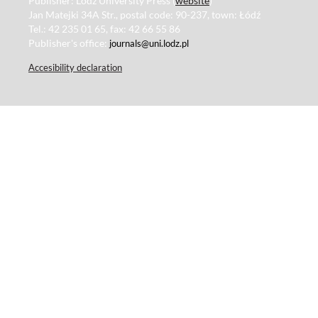
Publisher: Lodz University Press (
website
)
Jan Matejki 34A Str., postal code: 90-237, town: Łódź
Tel.: 42 235 01 65, fax: 42 66 55 86
Publisher's office:
journals@uni.lodz.pl
Accesibility declaration