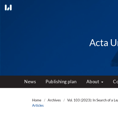
Acta Un
News
Publishing plan
About
C
Home
/
Archives
/
Vol. 103 (2023): In Search of a L
Articles