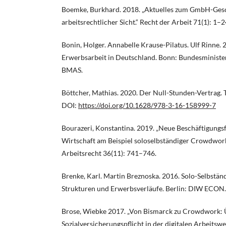
Boemke, Burkhard. 2018. „Aktuelles zum GmbH-Gesc
arbeitsrechtlicher Sicht.“ Recht der Arbeit 71(1): 1–2
Bonin, Holger. Annabelle Krause-Pilatus. Ulf Rinne. 
Erwerbsarbeit in Deutschland. Bonn: Bundesminister
BMAS.
Böttcher, Mathias. 2020. Der Null-Stunden-Vertrag. 
DOI:
https://doi.org/10.1628/978-3-16-158999-7
Bourazeri, Konstantina. 2019. „Neue Beschäftigungsf
Wirtschaft am Beispiel soloselbständiger Crowdworke
Arbeitsrecht 36(11): 741–746.
Brenke, Karl. Martin Breznoska. 2016. Solo-Selbstän
Strukturen und Erwerbsverläufe. Berlin: DIW ECON.
Brose, Wiebke 2017. „Von Bismarck zu Crowdwork: Ü
Sozialversicherungspflicht in der digitalen Arbeitswel