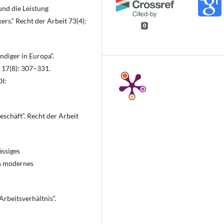
und die Leistung
s.“ Recht der Arbeit 73(4):
0
ndiger in Europa“.
t 17(8): 307–331.
I:
eschäft“. Recht der Arbeit
ässiges
in modernes
rbeitsverhältnis“.