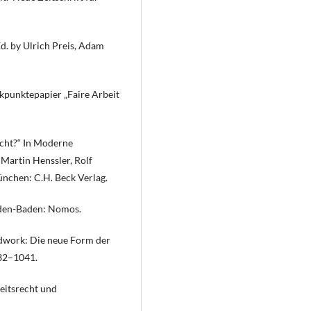
d. by Ulrich Preis, Adam
kpunktepapier „Faire Arbeit
echt?“ In Moderne
 Martin Henssler, Rolf
ünchen: C.H. Beck Verlag.
Baden-Baden: Nomos.
dwork: Die neue Form der
032–1041.
beitsrecht und