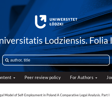
iversitatis Lodziensis. Folia 
ontent
Peer review policy
For Authors
Jo
egal Model of Self-Employment in Poland A Comparative Legal Analysis. Part I