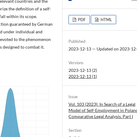
relevant countries and the
ize the definition of a self-
ll within its scope.
PDF
HTML
ection guaranteed by German
ed under individual and
s devoted to the phenomenon
Published
 designed to combat it.
2023-12-13 — Updated on 2023-12
Versions
2023-12-13 (2)
2023-12-13 (1)
Issue
Vol. 103 (2023): In Search of a Legal
Model of Self-Employment in Polan
Comparative Legal Analysis. Part I
Section