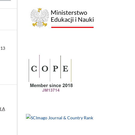
-13
d A