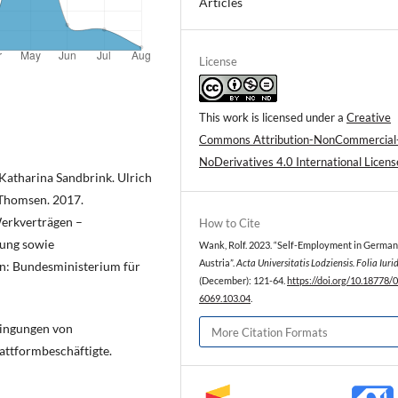
Articles
License
This work is licensed under a
Creative
Commons Attribution-NonCommercial
NoDerivatives 4.0 International Licens
 Katharina Sandbrink. Ulrich
 Thomsen. 2017.
erkverträgen –
How to Cite
gung sowie
Wank, Rolf. 2023. “Self-Employment in Germa
Austria”.
Acta Universitatis Lodziensis. Folia Iuri
nn: Bundesministerium für
(December): 121-64.
https://doi.org/10.18778/
6069.103.04
.
dingungen von
More Citation Formats
attformbeschäftigte.