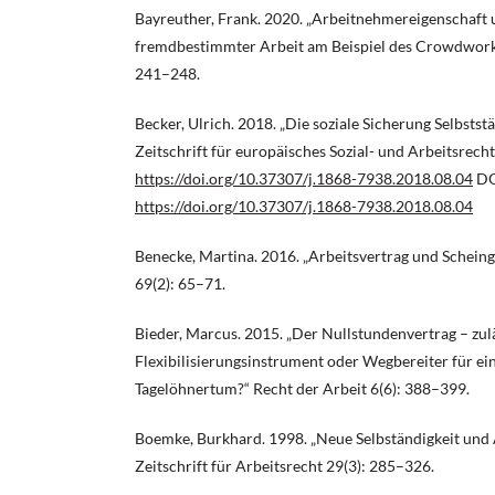
Bayreuther, Frank. 2020. „Arbeitnehmereigenschaft 
fremdbestimmter Arbeit am Beispiel des Crowdworker
241–248.
Becker, Ulrich. 2018. „Die soziale Sicherung Selbststä
Zeitschrift für europäisches Sozial- und Arbeitsrech
https://doi.org/10.37307/j.1868-7938.2018.08.04
DO
https://doi.org/10.37307/j.1868-7938.2018.08.04
Benecke, Martina. 2016. „Arbeitsvertrag und Scheing
69(2): 65–71.
Bieder, Marcus. 2015. „Der Nullstundenvertrag – zul
Flexibilisierungsinstrument oder Wegbereiter für e
Tagelöhnertum?“ Recht der Arbeit 6(6): 388–399.
Boemke, Burkhard. 1998. „Neue Selbständigkeit und A
Zeitschrift für Arbeitsrecht 29(3): 285–326.