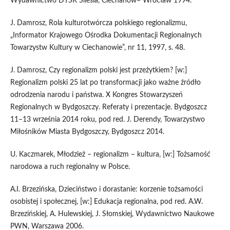
Wydawnictwo DTSK Silesia, Ciechanów– Wrocław 1994.
J. Damrosz, Rola kulturotwórcza polskiego regionalizmu,
„Informator Krajowego Ośrodka Dokumentacji Regionalnych
Towarzystw Kultury w Ciechanowie”, nr 11, 1997, s. 48.
J. Damrosz, Czy regionalizm polski jest przeżytkiem? [w:]
Regionalizm polski 25 lat po transformacji jako ważne źródło
odrodzenia narodu i państwa. X Kongres Stowarzyszeń
Regionalnych w Bydgoszczy. Referaty i prezentacje. Bydgoszcz
11–13 września 2014 roku, pod red. J. Derendy, Towarzystwo
Miłośników Miasta Bydgoszczy, Bydgoszcz 2014.
U. Kaczmarek, Młodzież – regionalizm – kultura, [w:] Tożsamość
narodowa a ruch regionalny w Polsce.
A.I. Brzezińska, Dzieciństwo i dorastanie: korzenie tożsamości
osobistej i społecznej, [w:] Edukacja regionalna, pod red. A.W.
Brzezińskiej, A. Hulewskiej, J. Słomskiej, Wydawnictwo Naukowe
PWN, Warszawa 2006.