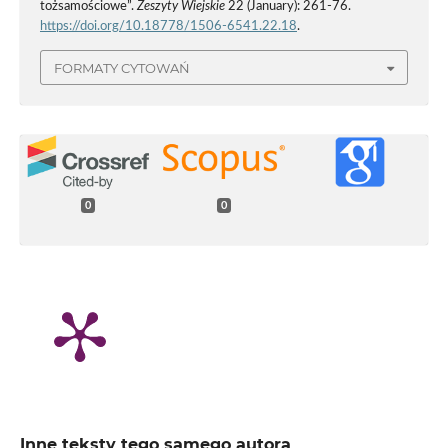
tożsamościowe”.
Zeszyty Wiejskie
22 (January): 261-76.
https://doi.org/10.18778/1506-6541.22.18
.
FORMATY CYTOWAŃ
0
0
Inne teksty tego samego autora