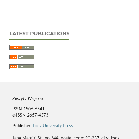
LATEST PUBLICATIONS
Zeszyty Wiejskie
ISSN 1506-6541
e-ISSN 2657-4373
Publisher
:
Lodz University Press
Jana Matejki St., no 34A, postal code: 90-237, city: Łódź