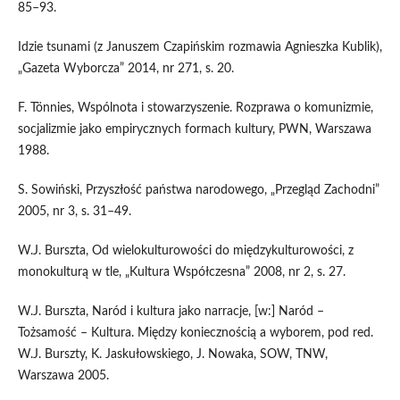
85–93.
Idzie tsunami (z Januszem Czapińskim rozmawia Agnieszka Kublik),
„Gazeta Wyborcza” 2014, nr 271, s. 20.
F. Tönnies, Wspólnota i stowarzyszenie. Rozprawa o komunizmie,
socjalizmie jako empirycznych formach kultury, PWN, Warszawa
1988.
S. Sowiński, Przyszłość państwa narodowego, „Przegląd Zachodni”
2005, nr 3, s. 31–49.
W.J. Burszta, Od wielokulturowości do międzykulturowości, z
monokulturą w tle, „Kultura Współczesna” 2008, nr 2, s. 27.
W.J. Burszta, Naród i kultura jako narracje, [w:] Naród –
Tożsamość – Kultura. Między koniecznością a wyborem, pod red.
W.J. Burszty, K. Jaskułowskiego, J. Nowaka, SOW, TNW,
Warszawa 2005.