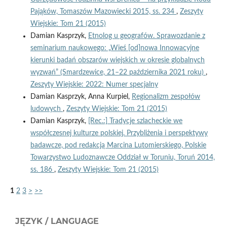
Pająków, Tomaszów Mazowiecki 2015, ss. 234
,
Zeszyty
Wiejskie: Tom 21 (2015)
Damian Kasprzyk,
Etnolog u geografów. Sprawozdanie z
seminarium naukowego: „Wieś [od]nowa Innowacyjne
kierunki badań obszarów wiejskich w okresie globalnych
wyzwań” (Smardzewice, 21–22 października 2021 roku)
,
Zeszyty Wiejskie: 2022: Numer specjalny
Damian Kasprzyk, Anna Kurpiel,
Regionalizm zespołów
ludowych
,
Zeszyty Wiejskie: Tom 21 (2015)
Damian Kasprzyk,
[Rec.:] Tradycje szlacheckie we
współczesnej kulturze polskiej. Przybliżenia i perspektywy
badawcze, pod redakcją Marcina Lutomierskiego, Polskie
Towarzystwo Ludoznawcze Oddział w Toruniu, Toruń 2014,
ss. 186
,
Zeszyty Wiejskie: Tom 21 (2015)
1
2
3
>
>>
JĘZYK / LANGUAGE