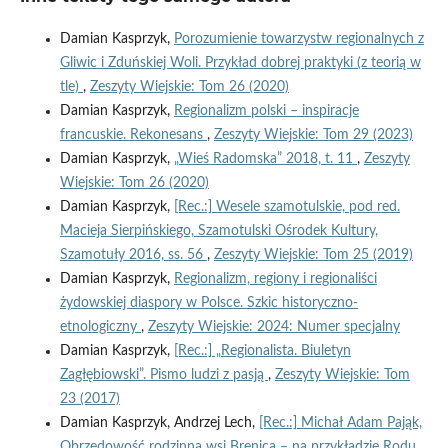
Damian Kasprzyk,
Porozumienie towarzystw regionalnych z
Gliwic i Zduńskiej Woli. Przykład dobrej praktyki (z teorią w
tle)
,
Zeszyty Wiejskie: Tom 26 (2020)
Damian Kasprzyk,
Regionalizm polski – inspiracje
francuskie. Rekonesans
,
Zeszyty Wiejskie: Tom 29 (2023)
Damian Kasprzyk,
„Wieś Radomska” 2018, t. 11
,
Zeszyty
Wiejskie: Tom 26 (2020)
Damian Kasprzyk,
[Rec.:] Wesele szamotulskie, pod red.
Macieja Sierpińskiego, Szamotulski Ośrodek Kultury,
Szamotuły 2016, ss. 56
,
Zeszyty Wiejskie: Tom 25 (2019)
Damian Kasprzyk,
Regionalizm, regiony i regionaliści
żydowskiej diaspory w Polsce. Szkic historyczno-
etnologiczny
,
Zeszyty Wiejskie: 2024: Numer specjalny
Damian Kasprzyk,
[Rec.:] „Regionalista. Biuletyn
Zagłębiowski”. Pismo ludzi z pasją
,
Zeszyty Wiejskie: Tom
23 (2017)
Damian Kasprzyk, Andrzej Lech,
[Rec.:] Michał Adam Pająk,
Obrzędowość rodzinna wsi Brenica – na przykładzie Rodu