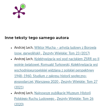
Inne teksty tego samego autora
Andrzej Lech,
Wiktor Mucha – artysta ludowy z Borowia
(pow. garwoliński)
,
Zeszyty Wiejskie: Tom 23 (2017)
Andrzej Lech,
Kolektywizacja wsi pod naciskiem ZSRR po II
wojnie światowej. Romuald Turkowski, Kolektywizacja wsi
wschodnioeuropejskiej widziana z polskiej perspektywy
1948–1960. Studium z zakresu historii społeczno-
gospodarczej, Warszawa 2020
,
Zeszyty Wiejskie: Tom 27
(2021)
Andrzej Lech,
Najnowsze publikacje Muzeum Historii
Polskiego Ruchu Ludowego
,
Zeszyty Wiejskie: Tom 26
(2020)