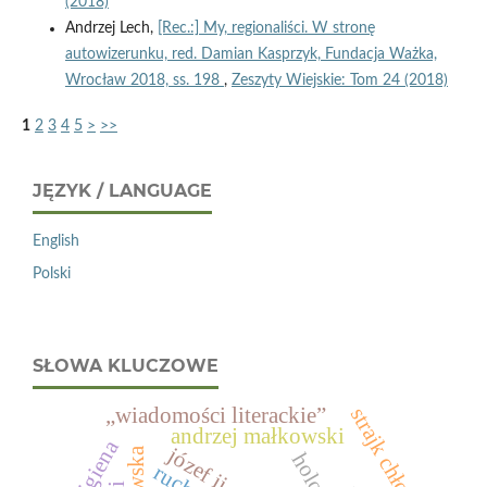
(2018)
Andrzej Lech,
[Rec.:] My, regionaliści. W stronę
autowizerunku, red. Damian Kasprzyk, Fundacja Ważka,
Wrocław 2018, ss. 198
,
Zeszyty Wiejskie: Tom 24 (2018)
1
2
3
4
5
>
>>
JĘZYK / LANGUAGE
English
Polski
SŁOWA KLUCZOWE
„wiadomości literackie”
strajk chłopski
andrzej małkowski
higiena
józef ii