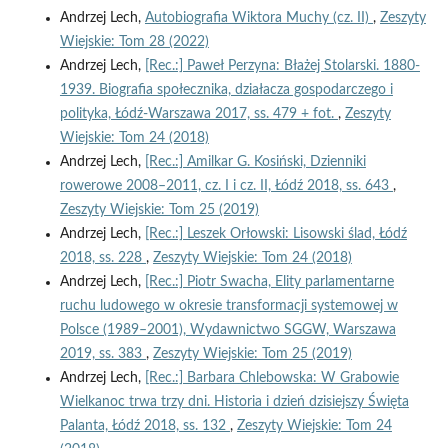
Andrzej Lech,
Autobiografia Wiktora Muchy (cz. II)
,
Zeszyty
Wiejskie: Tom 28 (2022)
Andrzej Lech,
[Rec.:] Paweł Perzyna: Błażej Stolarski. 1880-
1939. Biografia społecznika, działacza gospodarczego i
polityka, Łódź-Warszawa 2017, ss. 479 + fot.
,
Zeszyty
Wiejskie: Tom 24 (2018)
Andrzej Lech,
[Rec.:] Amilkar G. Kosiński, Dzienniki
rowerowe 2008–2011, cz. I i cz. II, Łódź 2018, ss. 643
,
Zeszyty Wiejskie: Tom 25 (2019)
Andrzej Lech,
[Rec.:] Leszek Orłowski: Lisowski ślad, Łódź
2018, ss. 228
,
Zeszyty Wiejskie: Tom 24 (2018)
Andrzej Lech,
[Rec.:] Piotr Swacha, Elity parlamentarne
ruchu ludowego w okresie transformacji systemowej w
Polsce (1989–2001), Wydawnictwo SGGW, Warszawa
2019, ss. 383
,
Zeszyty Wiejskie: Tom 25 (2019)
Andrzej Lech,
[Rec.:] Barbara Chlebowska: W Grabowie
Wielkanoc trwa trzy dni. Historia i dzień dzisiejszy Święta
Palanta, Łódź 2018, ss. 132
,
Zeszyty Wiejskie: Tom 24