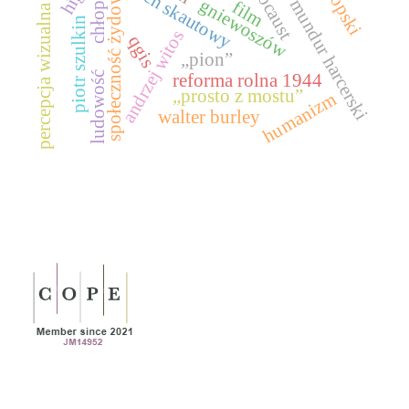
społeczność żydowska
holocaust
ruch skautowy
chłopi
gniewoszów
mundur harcerski
film
percepcja wizualna
piotr szulkin
andrzej witos
qgis
„pion”
ludowość
reforma rolna 1944
„prosto z mostu”
humanizm
walter burley