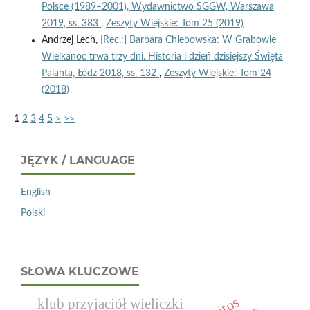
Polsce (1989–2001), Wydawnictwo SGGW, Warszawa
2019, ss. 383
,
Zeszyty Wiejskie: Tom 25 (2019)
Andrzej Lech,
[Rec.:] Barbara Chlebowska: W Grabowie
Wielkanoc trwa trzy dni. Historia i dzień dzisiejszy Święta
Palanta, Łódź 2018, ss. 132
,
Zeszyty Wiejskie: Tom 24
(2018)
1
2
3
4
5
>
>>
JĘZYK / LANGUAGE
English
Polski
SŁOWA KLUCZOWE
klub przyjaciół wieliczki