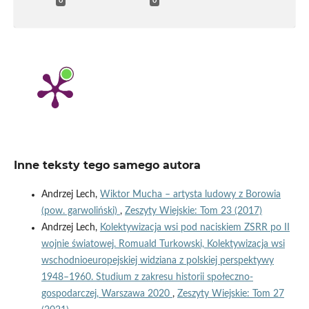
0
0
Inne teksty tego samego autora
Andrzej Lech,
Wiktor Mucha – artysta ludowy z Borowia
(pow. garwoliński)
,
Zeszyty Wiejskie: Tom 23 (2017)
Andrzej Lech,
Kolektywizacja wsi pod naciskiem ZSRR po II
wojnie światowej. Romuald Turkowski, Kolektywizacja wsi
wschodnioeuropejskiej widziana z polskiej perspektywy
1948–1960. Studium z zakresu historii społeczno-
gospodarczej, Warszawa 2020
,
Zeszyty Wiejskie: Tom 27