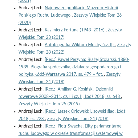
(2021)
Andrzej Lech,
Najnowsze publikacje Muzeum Historii
Polskiego Ruchu Ludowego
,
Zeszyty Wiejskie: Tom 26
(2020)
Andrzej Lech,
Kazimierz Fortuna (1943–2016)
,
Zeszyty
Wiejskie: Tom 23 (2017)
Andrzej Lech,
Autobiografia Wiktora Muchy (cz. II)
,
Zeszyty
Wiejskie: Tom 28 (2022)
Andrzej Lech,
[Rec.:] Paweł Perzyna: Błażej Stolarski. 1880-
1939. Biografia społecznika, działacza gospodarczego i
polityka, Łódź-Warszawa 2017, ss. 479 + fot.
,
Zeszyty
Wiejskie: Tom 24 (2018)
Andrzej Lech,
[Rec.:] Amilkar G. Kosiński, Dzienniki
rowerowe 2008–2011, cz. I i cz. II, Łódź 2018, ss. 643
,
Zeszyty Wiejskie: Tom 25 (2019)
Andrzej Lech,
[Rec.:] Leszek Orłowski: Lisowski ślad, Łódź
2018, ss. 228
,
Zeszyty Wiejskie: Tom 24 (2018)
Andrzej Lech,
[Rec.:] Piotr Swacha, Elity parlamentarne
ruchu ludowego w okresie transformacji systemowej w