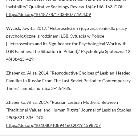
Invisibility.” Qualitative Sociology Review 16(4):146-163. DOI:
https://doi.org/10.18778/1733-8077.16.4.09
Wycisk, Jowita. 2017. “Heteroseksizm i jego znaczenie dla pracy
psychologicznej z rodzinami LGB. Sytuacja w Polsce
[Heterosexism and Its Significance for Psychological Work with
LGB Families. The Situation in Poland].” Psychologia Społeczna 12
4(43):415-429.
Zhabenko, Alisa. 2014. “Reproductive Choices of Lesbian-Headed
Families in Russia: From The Last-Soviet Period to Contemporary
Times.” lambda nordica 3-4:54-85.
Zhabenko, Alisa. 2019. “Russian Lesbian Mothers: Between
‘Traditional Values’ and Human Rights.” Journal of Lesbian Studies
29(3):321-335. DOI:
https://doi.org/10.1080/10894160.2019.1598207