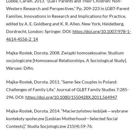
Lubbe, Carien. 2013. “LGBT Parents and Their Children: Non-
Western Research and Perspectives.” Pp. 209-223 in LGBT-Parent
Families. Innovations in Research and Implications for Practice,
edited by A. E. Goldberg and K. R. Allen. New York, Heidelberg,
Dordrecht, London: Springer. DOI:
https://doi.org/10.1007/978-1-
4614-4556-2_14
Majka-Rostek, Dorota. 2008. Związki homoseksualne. Studium
socjologiczne [Homosexual Relationships. A Sociological Study].
Warsaw: Difin.
Majka-Rostek, Dorota. 2011. “Same-Sex Couples in Poland:
Challenges of Family Life.” Journal of GLBT Family Studies 7:285-
296. DOI:
https://doi.org/10.1080/1550428X.2011.564947
Majka-Rostek, Dorota. 2014. “Macierzyństwo lesbijek ‒ wybrane
konteksty społeczne [Lesbian Motherhood—Selected Social
Contexts].” Studia Socjologiczne 215(4):59-76.