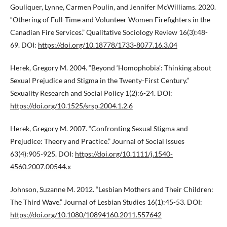
Gouliquer, Lynne, Carmen Poulin, and Jennifer McWilliams. 2020.
“Othering of Full-Time and Volunteer Women Firefighters in the
Canadian Fire Services.” Qualitative Sociology Review 16(3):48-
69. DOI:
https://doi.org/10.18778/1733-8077.16.3.04
Herek, Gregory M. 2004. “Beyond ‘Homophobia’: Thinking about
Sexual Prejudice and Stigma in the Twenty-First Century.”
Sexuality Research and Social Policy 1(2):6-24. DOI:
https://doi.org/10.1525/srsp.2004.1.2.6
Herek, Gregory M. 2007. “Confronting Sexual Stigma and
Prejudice: Theory and Practice.” Journal of Social Issues
63(4):905-925. DOI:
https://doi.org/10.1111/j.1540-
4560.2007.00544.x
Johnson, Suzanne M. 2012. “Lesbian Mothers and Their Children:
The Third Wave.” Journal of Lesbian Studies 16(1):45-53. DOI:
https://doi.org/10.1080/10894160.2011.557642