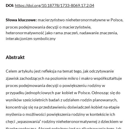
DOI:
https://doi.org/10.18778/1733-8069.17.2.04
Słowa kluczowe:
macierzyństwo nieheteronormatywne w Polsce,
proces podejmowania decyzji o macierzyństwie,
heteronormatywność jako rama znaczeń, nadawanie znaczenia,
interakcjonizm symboliczny
Abstrakt
Celem artykułu jest refleksja na temat tego, jak odczytywanie
zjawisk zachodzących na poziomie mikro i makro współkształtuje
proces podejmowania decyzji o powiększeniu rodziny w
przypadku jednopłciowych par kobiet w Polsce. Odnosząc się do
wyników sześcioletnich badań z udziałem rodzin planowanych,
koncentruję się na przedstawieniu doświadczeń kobiet na etapie
myślenia o możliwości powiększenia rodziny w kontekście ich
chęci „wpasowania” rodziny nieheteronormatywnej z dzieckiem w
tkankę społeczną. Akcent położony jest na zilustrowanie tego, jak