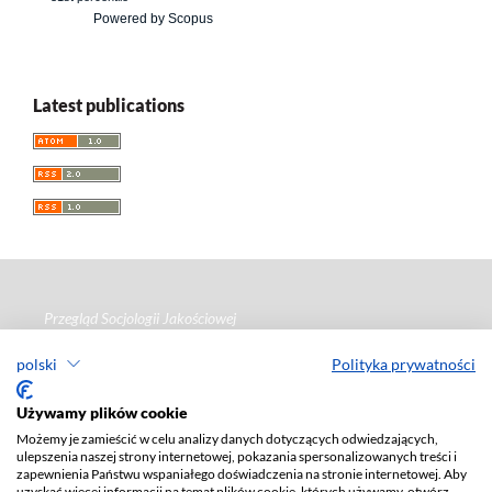
Powered by Scopus
Latest publications
Przegląd Socjologii Jakościowej
e-ISSN 1733-8069
polski
Polityka prywatności
Redaktor naczelny: Krzysztof Tomasz Konecki
Używamy plików cookie
Wydawca: Wydawnictwo Uniwersytetu Łódzkiego (
www
)
Jana Matejki St., no 34A, 90-237 Łódź, Poland
Możemy je zamieścić w celu analizy danych dotyczących odwiedzających,
ulepszenia naszej strony internetowej, pokazania spersonalizowanych treści i
Tel.: 42 235 01 65, fax: 42 66 55 86
zapewnienia Państwu wspaniałego doświadczenia na stronie internetowej. Aby
Biuro:
journals@uni.lodz.pl
uzyskać więcej informacji na temat plików cookie, których używamy, otwórz