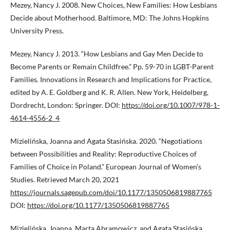
Mezey, Nancy J. 2008. New Choices, New Families: How Lesbians
Decide about Motherhood. Baltimore, MD: The Johns Hopkins
University Press.
Mezey, Nancy J. 2013. “How Lesbians and Gay Men Decide to
Become Parents or Remain Childfree.” Pp. 59-70 in LGBT-Parent
Families. Innovations in Research and Implications for Practice,
edited by A. E. Goldberg and K. R. Allen. New York, Heidelberg,
Dordrecht, London: Springer. DOI:
https://doi.org/10.1007/978-1-
4614-4556-2_4
Mizielińska, Joanna and Agata Stasińska. 2020. “Negotiations
between Possibilities and Reality: Reproductive Choices of
Families of Choice in Poland.” European Journal of Women’s
Studies. Retrieved March 20, 2021
https://journals.sagepub.com/doi/10.1177/1350506819887765
DOI:
https://doi.org/10.1177/1350506819887765
Mizielińska, Joanna, Marta Abramowicz, and Agata Stasińska.