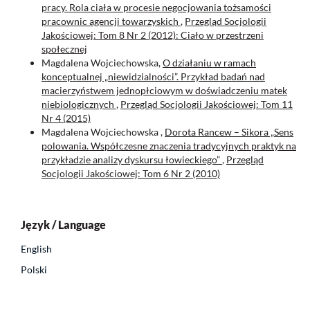
pracy. Rola ciała w procesie negocjowania tożsamości
pracownic agencji towarzyskich
,
Przegląd Socjologii
Jakościowej: Tom 8 Nr 2 (2012): Ciało w przestrzeni
społecznej
Magdalena Wojciechowska,
O działaniu w ramach
konceptualnej „niewidzialności”. Przykład badań nad
macierzyństwem jednopłciowym w doświadczeniu matek
niebiologicznych
,
Przegląd Socjologii Jakościowej: Tom 11
Nr 4 (2015)
Magdalena Wojciechowska ,
Dorota Rancew – Sikora „Sens
polowania. Współczesne znaczenia tradycyjnych praktyk na
przykładzie analizy dyskursu łowieckiego”
,
Przegląd
Socjologii Jakościowej: Tom 6 Nr 2 (2010)
Język / Language
English
Polski