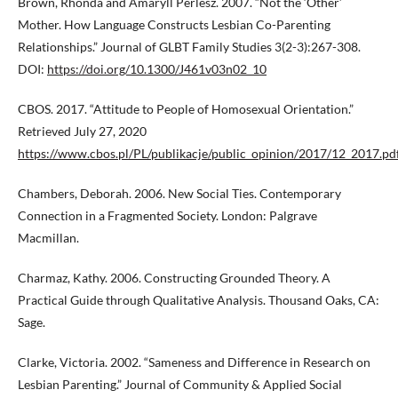
Brown, Rhonda and Amaryll Perlesz. 2007. “Not the ‘Other’
Mother. How Language Constructs Lesbian Co-Parenting
Relationships.” Journal of GLBT Family Studies 3(2-3):267-308.
DOI:
https://doi.org/10.1300/J461v03n02_10
CBOS. 2017. “Attitude to People of Homosexual Orientation.”
Retrieved July 27, 2020
https://www.cbos.pl/PL/publikacje/public_opinion/2017/12_2017.pd
Chambers, Deborah. 2006. New Social Ties. Contemporary
Connection in a Fragmented Society. London: Palgrave
Macmillan.
Charmaz, Kathy. 2006. Constructing Grounded Theory. A
Practical Guide through Qualitative Analysis. Thousand Oaks, CA:
Sage.
Clarke, Victoria. 2002. “Sameness and Difference in Research on
Lesbian Parenting.” Journal of Community & Applied Social