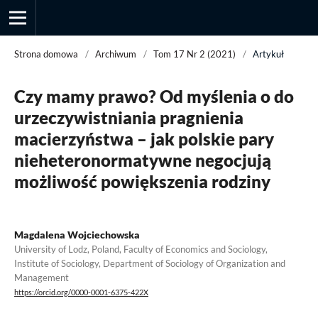
Strona domowa
/
Archiwum
/
Tom 17 Nr 2 (2021)
/
Artykuł
Czy mamy prawo? Od myślenia o do
Przegląd Socjologii Jakościowej
urzeczywistniania pragnienia
macierzyństwa – jak polskie pary
nieheteronormatywne negocjują
możliwość powiększenia rodziny
Magdalena Wojciechowska
University of Lodz, Poland, Faculty of Economics and Sociology,
Institute of Sociology, Department of Sociology of Organization and
Management
https://orcid.org/0000-0001-6375-422X