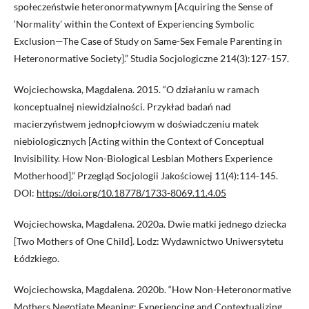
społeczeństwie heteronormatywnym [Acquiring the Sense of
‘Normality’ within the Context of Experiencing Symbolic
Exclusion—The Case of Study on Same-Sex Female Parenting in
Heteronormative Society].” Studia Socjologiczne 214(3):127-157.
Wojciechowska, Magdalena. 2015. “O działaniu w ramach
konceptualnej niewidzialności. Przykład badań nad
macierzyństwem jednopłciowym w doświadczeniu matek
niebiologicznych [Acting within the Context of Conceptual
Invisibility. How Non-Biological Lesbian Mothers Experience
Motherhood].” Przegląd Socjologii Jakościowej 11(4):114-145.
DOI:
https://doi.org/10.18778/1733-8069.11.4.05
Wojciechowska, Magdalena. 2020a. Dwie matki jednego dziecka
[Two Mothers of One Child]. Lodz: Wydawnictwo Uniwersytetu
Łódzkiego.
Wojciechowska, Magdalena. 2020b. “How Non-Heteronormative
Mothers Negotiate Meaning: Experiencing and Contextualizing