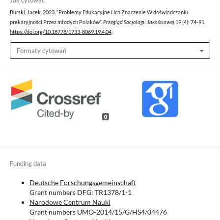
Jak cytować
Burski, Jacek. 2023. “Problemy Edukacyjne I Ich Znaczenie W doświadczaniu
prekaryjności Przez młodych Polaków”.
Przegląd Socjologii Jakościowej
19 (4): 74-91.
https://doi.org/10.18778/1733-8069.19.4.04
.
Formaty cytowań
0
Funding data
Deutsche Forschungsgemeinschaft
Grant numbers DFG: TR1378/1-1
Narodowe Centrum Nauki
Grant numbers UMO-2014/15/G/HS4/04476