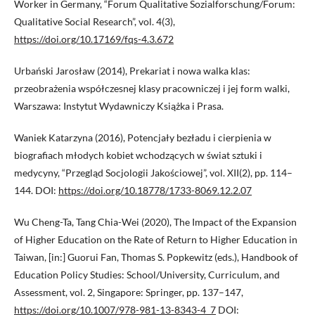
Worker in Germany, “Forum Qualitative Sozialforschung/Forum:
Qualitative Social Research”, vol. 4(3),
https://doi.org/10.17169/fqs-4.3.672
Urbański Jarosław (2014), Prekariat i nowa walka klas:
przeobrażenia współczesnej klasy pracowniczej i jej form walki,
Warszawa: Instytut Wydawniczy Książka i Prasa.
Waniek Katarzyna (2016), Potencjały bezładu i cierpienia w
biografiach młodych kobiet wchodzących w świat sztuki i
medycyny, “Przegląd Socjologii Jakościowej”, vol. XII(2), pp. 114–
144. DOI:
https://doi.org/10.18778/1733-8069.12.2.07
Wu Cheng-Ta, Tang Chia-Wei (2020), The Impact of the Expansion
of Higher Education on the Rate of Return to Higher Education in
Taiwan, [in:] Guorui Fan, Thomas S. Popkewitz (eds.), Handbook of
Education Policy Studies: School/University, Curriculum, and
Assessment, vol. 2, Singapore: Springer, pp. 137–147,
https://doi.org/10.1007/978-981-13-8343-4_7
DOI: