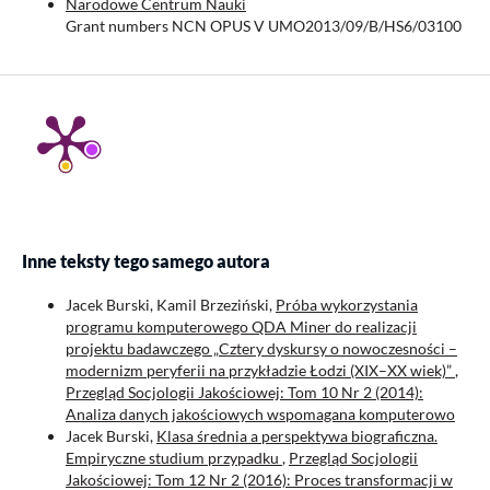
Narodowe Centrum Nauki
Grant numbers NCN OPUS V UMO2013/09/B/HS6/03100
Inne teksty tego samego autora
Jacek Burski, Kamil Brzeziński,
Próba wykorzystania
programu komputerowego QDA Miner do realizacji
projektu badawczego „Cztery dyskursy o nowoczesności –
modernizm peryferii na przykładzie Łodzi (XIX–XX wiek)”
,
Przegląd Socjologii Jakościowej: Tom 10 Nr 2 (2014):
Analiza danych jakościowych wspomagana komputerowo
Jacek Burski,
Klasa średnia a perspektywa biograficzna.
Empiryczne studium przypadku
,
Przegląd Socjologii
Jakościowej: Tom 12 Nr 2 (2016): Proces transformacji w