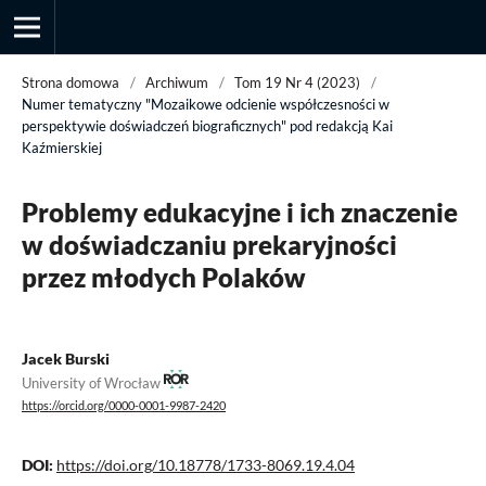
Strona domowa
/
Archiwum
/
Tom 19 Nr 4 (2023)
/
Numer tematyczny "Mozaikowe odcienie współczesności w
perspektywie doświadczeń biograficznych" pod redakcją Kai
Kaźmierskiej
Przegląd Socjologii Jakościowej
Problemy edukacyjne i ich znaczenie
w doświadczaniu prekaryjności
przez młodych Polaków
Jacek Burski
University of Wrocław
https://orcid.org/0000-0001-9987-2420
DOI:
https://doi.org/10.18778/1733-8069.19.4.04