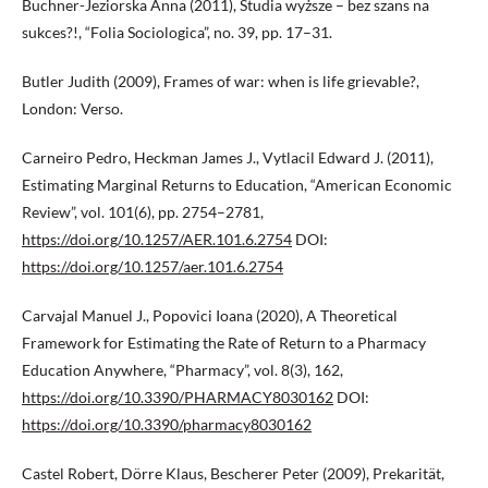
Buchner-Jeziorska Anna (2011), Studia wyższe – bez szans na
sukces?!, “Folia Sociologica”, no. 39, pp. 17–31.
Butler Judith (2009), Frames of war: when is life grievable?,
London: Verso.
Carneiro Pedro, Heckman James J., Vytlacil Edward J. (2011),
Estimating Marginal Returns to Education, “American Economic
Review”, vol. 101(6), pp. 2754–2781,
https://doi.org/10.1257/AER.101.6.2754
DOI:
https://doi.org/10.1257/aer.101.6.2754
Carvajal Manuel J., Popovici Ioana (2020), A Theoretical
Framework for Estimating the Rate of Return to a Pharmacy
Education Anywhere, “Pharmacy”, vol. 8(3), 162,
https://doi.org/10.3390/PHARMACY8030162
DOI:
https://doi.org/10.3390/pharmacy8030162
Castel Robert, Dörre Klaus, Bescherer Peter (2009), Prekarität,