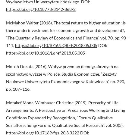
Wydawnictwo Uniwersytetu Łódzkiego. DOI:
https://doi.org/10.18778/8142-868-2
McMahon Walter (2018), The total return to higher education: Is
there underinvestment for economic growth and development?,
“The Quarterly Review of Economics and Finance”, vol. 70, pp. 90–
111,
https://doi.org/10.1016/J.QREF.2018.05.005
DOI:
https://doi.org/10.1016/j.qref.2018.05.005
Moroń Dorota (2016), Wpływ przemian demograficznych na
szkolnictwo wyższe w Polsce. Studia Ekonomiczne, “Zeszyty
Naukowe Uniwersytetu Ekonomicznego w Katowicach”, no. 290,
pp. 107–116.
Motakef Mona, Wimbauer Christine (2019), Precarity of Life
Arrangements: A Perspective on Precarious Working and Living
Conditions Expanded by Recognition, “Forum Qualitative
Sozialforschung/Forum: Qualitative Social Research”, vol. 20(3),
https://doi.org/10.17169/fqs-20.3.3222
DOI: