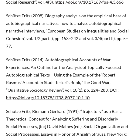
Social Research”, vol. 4(3),
https://doi.org/10.17169/fqs-4.3.666
Schütze Fritz (2008), Biography analysis on the empirical base of
autobiographical narratives: how to analyse autobiographical
narrative interviews, “European Studies on Inequalities and Social
Cohesion”, vol. 1/2(part I), pp. 153–242 and vol. 3/4(part II), pp. 5–
77.
Schütze Fritz (2014), Autobiographical Accounts of War
Experiences. An Outline for the Analysis of Topically Focused
Autobiographical Texts – Using the Example of the ‘Robert
Rasmus’ Account in Studs Terkel’s Book, ‘The Good War,
“Qualitative Sociology Review”, vol. 10(1), pp. 224–283. DOI:
https://doi.org/10.18778/1733-8077.10.1.10
Schütze Fritz, Riemann Gerhard (1991), “Trajectory” as a Basic
Theoretical Concept for Analyzing Suffering and Disorderly
Social Processes, [in:] David Maines (ed.), Social Organization and
Social Processses. Essays in Honor of Anselm Strauss, New York: