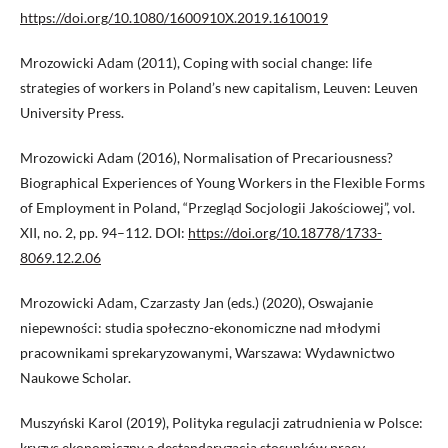
https://doi.org/10.1080/1600910X.2019.1610019
Mrozowicki Adam (2011), Coping with social change: life
strategies of workers in Poland’s new capitalism, Leuven: Leuven
University Press.
Mrozowicki Adam (2016), Normalisation of Precariousness?
Biographical Experiences of Young Workers in the Flexible Forms
of Employment in Poland, “Przegląd Socjologii Jakościowej”, vol.
XII, no. 2, pp. 94–112. DOI:
https://doi.org/10.18778/1733-
8069.12.2.06
Mrozowicki Adam, Czarzasty Jan (eds.) (2020), Oswajanie
niepewności: studia społeczno-ekonomiczne nad młodymi
pracownikami sprekaryzowanymi, Warszawa: Wydawnictwo
Naukowe Scholar.
Muszyński Karol (2019), Polityka regulacji zatrudnienia w Polsce:
kryzys ekonomiczny a destandaryzacja stosunków pracy,