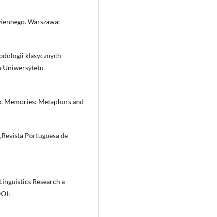
dziennego. Warszawa:
odologii klasycznych
o Uniwersytetu
tic Memories: Metaphors and
 „Revista Portuguesa de
inguistics Research a
DOI: