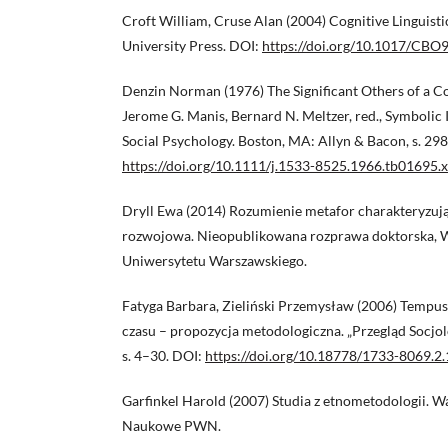
Croft William, Cruse Alan (2004) Cognitive Linguis
University Press. DOI:
https://doi.org/10.1017/CB
Denzin Norman (1976) The Significant Others of a Co
Jerome G. Manis, Bernard N. Meltzer, red., Symbolic 
Social Psychology. Boston, MA: Allyn & Bacon, s. 29
https://doi.org/10.1111/j.1533-8525.1966.tb01695.x
Dryll Ewa (2014) Rozumienie metafor charakteryzuj
rozwojowa. Nieopublikowana rozprawa doktorska, W
Uniwersytetu Warszawskiego.
Fatyga Barbara, Zieliński Przemysław (2006) Tempus 
czasu – propozycja metodologiczna. „Przegląd Socjologi
s. 4–30. DOI:
https://doi.org/10.18778/1733-8069.2.
Garfinkel Harold (2007) Studia z etnometodologii.
Naukowe PWN.