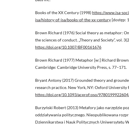
Books of the XX Century (1998)
https://www.isa-soci
isa/history-of-isa/books-of-the-xx-century
[dostęp: 1
Brown Richard (1976) Social theory as metaphor: On 
the sciences of conduct. „Theory and Society”, vol. 3(
https://doi.org/10.1007/BF00161676
Brown Richard (1977) Metaphor [w:] Richard Brown, 
Cambridge: Cambridge University Press, s. 77–171.
Bryant Antony (2017) Grounded theory and grounded
research practice. New York, NY: Oxford University 
https://doi.org/10.1093/acprof:oso/9780199922604
Burzyński Robert (2013) Metafory jako narzędzie pozn
oddziaływania politycznego. Nieopublikowana rozpr
Dziennikarstwa i Nauk Politycznych Uniwersytetu W