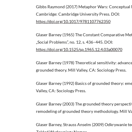
Gibbs Raymond (2017) Metaphor Wars: Conceptual 
Cambridge: Cambridge University Press. DOI:
https://doi.org/10.1017/9781107762350
Glaser Barney (1965) The Constant Comparative Meth
„Social Problems”, no. 12, s. 436–445. DOI:
https://doi.org/10.1525/sp.1965.12.4.03a00070
Glaser Barney (1978) Theoretical sensitivity: advanc
grounded theory. Mill Valley, CA: Sociology Press.
Glaser Barney (1992) Basics of grounded theory: emer
Valley, CA: Sociology Press.
Glaser Barney (2003) The grounded theory perspective
remodeling of grounded theory methodology. Mill Val
Glaser Barney, Strauss Anselm (2009) Odkrywanie te
Zakład Wydawniczy Nomos.