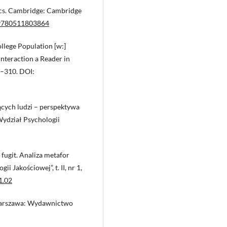
tics. Cambridge: Cambridge
O9780511803864
llege Population [w:]
Interaction a Reader in
8–310. DOI:
ących ludzi – perspektywa
ydział Psychologii
fugit. Analiza metafor
i Jakościowej”, t. II, nr 1,
1.02
 Warszawa: Wydawnictwo