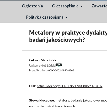
Ogłoszenia
O czasopiśmie
Zawart
Polityka czasopisma
Strona domowa
/
Archiwum
/
Tom 18 Nr 4 (2022)
Metafory w praktyce dydaktyc
badań jakościowych?
Łukasz Marciniak
Uniwersytet Łódzki
https://orcid.org/0000-0002-4897-6868
DOI:
https://doi.org/10.18778/1733-8069.18.4.07
Słowa kluczowe:
metafora, badania jakościowe, mo
nauczanie metod jakościowych