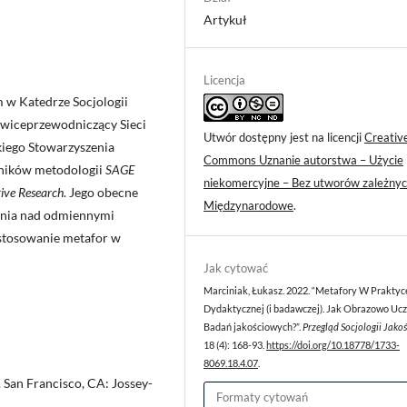
Artykuł
Licencja
 w Katedrze Socjologii
z wiceprzewodniczący Sieci
Utwór dostępny jest na licencji
Creativ
iego Stowarzyszenia
Commons Uznanie autorstwa – Użycie
zników metodologii
SAGE
niekomercyjne – Bez utworów zależnyc
ive Research
. Jego obecne
Międzynarodowe
.
ania nad odmiennymi
astosowanie metafor w
Jak cytować
Marciniak, Łukasz. 2022. “Metafory W Praktyc
Dydaktycznej (i badawczej). Jak Obrazowo Uc
Badań jakościowych?”.
Przegląd Socjologii Jako
18 (4): 168-93.
https://doi.org/10.18778/1733-
8069.18.4.07
.
 San Francisco, CA: Jossey-
Formaty cytowań