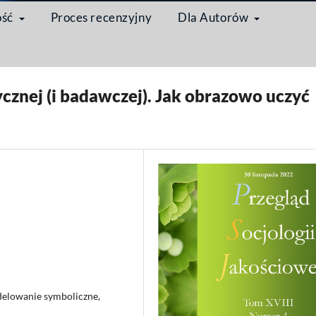
ość
Proces recenzyjny
Dla Autorów
/
Artykuł
znej (i badawczej). Jak obrazowo uczyć
delowanie symboliczne,