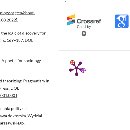
ology.org/en/about-
.08.2022].
the logic of discovery for
0
2), s. 169–187. DOI:
A poetic for sociology.
 theorizing: Pragmatism in
Press. DOI:
.001.0001
ania polityki i
awa doktorska, Wydział
arszawskiego.