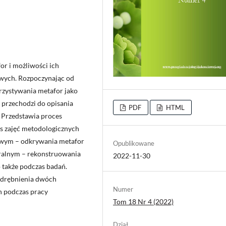
or i możliwości ich
owych. Rozpoczynając od
rzystywania metafor jako
 przechodzi do opisania
PDF
HTML
 Przedstawia proces
s zajęć metodologicznych
iowym – odkrywania metafor
Opublikowane
uralnym – rekonstruowania
2022-11-30
 także podczas badań.
odrębnienia dwóch
Numer
 podczas pracy
Tom 18 Nr 4 (2022)
Dział