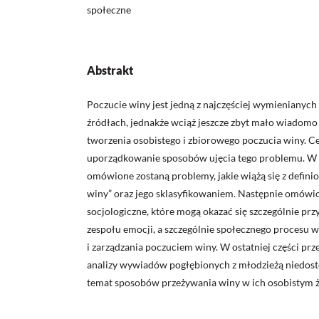
społeczne
Abstrakt
Poczucie winy jest jedną z najczęściej wymienianych
źródłach, jednakże wciąż jeszcze zbyt mało wiadom
tworzenia osobistego i zbiorowego poczucia winy. Ce
uporządkowanie sposobów ujęcia tego problemu. W p
omówione zostaną problemy, jakie wiążą się z defin
winy” oraz jego sklasyfikowaniem. Następnie omówi
socjologiczne, które mogą okazać się szczególnie prz
zespołu emocji, a szczególnie społecznego procesu
i zarządzania poczuciem winy. W ostatniej części pr
analizy wywiadów pogłębionych z młodzieżą niedos
temat sposobów przeżywania winy w ich osobistym ż