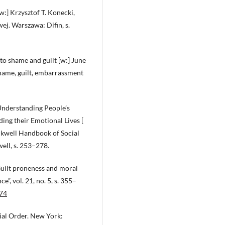
:] Krzysztof T. Konecki,
ej. Warszawa: Difin, s.
to shame and guilt [w:] June
shame, guilt, embarrassment
) Understanding People’s
ing their Emotional Lives [
lackwell Handbook of Social
ell, s. 253–278.
 Guilt proneness and moral
”, vol. 21, no. 5, s. 355–
874
ial Order. New York: