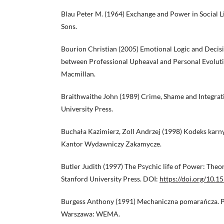
Blau Peter M. (1964) Exchange and Power in Social L
Sons.
Bourion Christian (2005) Emotional Logic and Decisi
between Professional Upheaval and Personal Evolut
Macmillan.
Braithwaithe John (1989) Crime, Shame and Integra
University Press.
Buchała Kazimierz, Zoll Andrzej (1998) Kodeks karn
Kantor Wydawniczy Zakamycze.
Butler Judith (1997) The Psychic life of Power: Theor
Stanford University Press. DOI:
https://doi.org/10
Burgess Anthony (1991) Mechaniczna pomarańcza. Prz
Warszawa: WEMA.