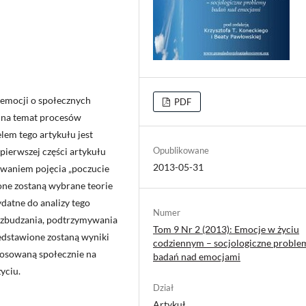
 emocji o społecznych
PDF
o na temat procesów
lem tego artykułu jest
Opublikowane
ierwszej części artykułu
2013-05-31
iowaniem pojęcia „poczucie
one zostaną wybrane teorie
ydatne do analizy tego
Numer
 wzbudzania, podtrzymywania
Tom 9 Nr 2 (2013): Emocje w życiu
zedstawione zostaną wyniki
codziennym – socjologiczne proble
tosowaną społecznie na
badań nad emocjami
yciu.
Dział
Artykuł