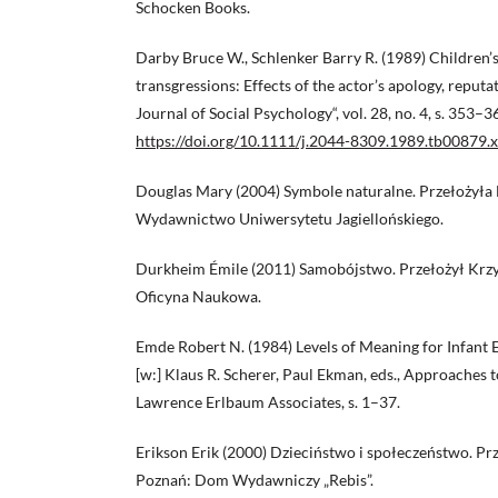
Schocken Books.
Darby Bruce W., Schlenker Barry R. (1989) Children’s
transgressions: Effects of the actor’s apology, reputa
Journal of Social Psychology“, vol. 28, no. 4, s. 353–3
https://doi.org/10.1111/j.2044-8309.1989.tb00879.x
Douglas Mary (2004) Symbole naturalne. Przełożyła
Wydawnictwo Uniwersytetu Jagiellońskiego.
Durkheim Émile (2011) Samobójstwo. Przełożył Krz
Oficyna Naukowa.
Emde Robert N. (1984) Levels of Meaning for Infant 
[w:] Klaus R. Scherer, Paul Ekman, eds., Approaches t
Lawrence Erlbaum Associates, s. 1–37.
Erikson Erik (2000) Dzieciństwo i społeczeństwo. P
Poznań: Dom Wydawniczy „Rebis”.