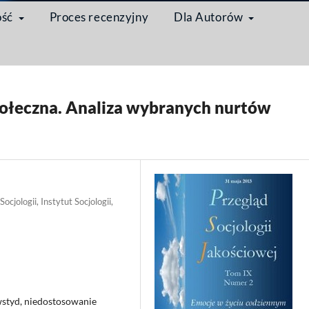
ość
Proces recenzyjny
Dla Autorów
ocje w życiu codziennym – socjologiczne problemy badań nad emocjami
/
połeczna. Analiza wybranych nurtów
ocjologii, Instytut Socjologii,
 wstyd, niedostosowanie