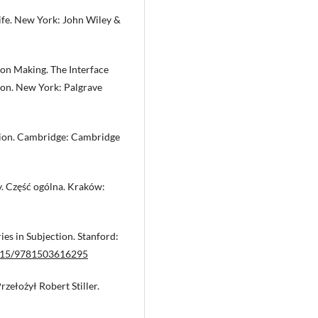
ife. New York: John Wiley &
on Making. The Interface
ion. New York: Palgrave
tion. Cambridge: Cambridge
y. Część ogólna. Kraków:
ies in Subjection. Stanford:
.1515/9781503616295
ełożył Robert Stiller.