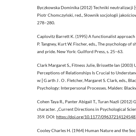
Byczkowska Dominika (2012) Techniki neutralizacji [w
Piotr Chomczyński, red., Słownik socjologii jakościow
278–280.
Caplovitz Barrett K. (1995) A functionalist approach 
P. Tangney, Kurt W. Fischer, eds., The psychology of 
and pride. New York: Guilford Press, s. 25–63.
Clark Margaret S., Fitness Julie, Brissette Ian (2003
Perceptions of Relationships Is Crucial to Understand
w:] G arth J . O . Fletcher, Margaret S. Clark, eds., B
Psychology: Interpersonal Processes. Malden: Blackw
Cohen Taya R., Panter Abigail T., Turan Nazli (2012)
character. „Current Directions in Psychological Science
359. DOI:
https://doi.org/10.1177/0963721412454
Cooley Charles H. (1964) Human Nature and the Soc