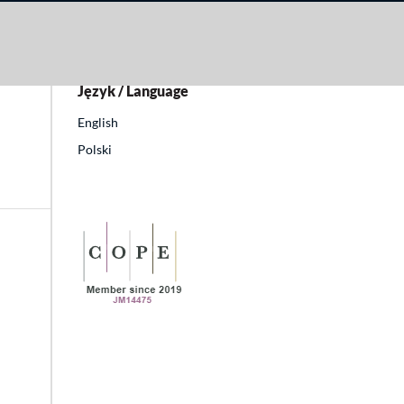
Język / Language
English
Polski