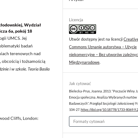
Licencja
kłodowskiej, Wydział
wicza 6a, pokój 18
logii UMCS. Jej
Utwór dostępny jest na licencji
Creativ
oblematyki badań
Commons Uznanie autorstwa – Użycie
niach terenowych nad
niekomercyjne – Bez utworów zależnyc
 obcością i tożsamością
Międzynarodowe
.
inie i w szkole. Teoria Basila
Jak cytować
Bielecka-Prus, Joanna. 2013. “Poczucie Winy 
Emocja społeczna. Analiza Wybranych nurtów
Badawczych”.
Przegląd Socjologii Jakościowej
9 
104-27.
https://doi.org/10.18778/1733-8069.9.
wood Cliffs, London:
Formaty cytowań