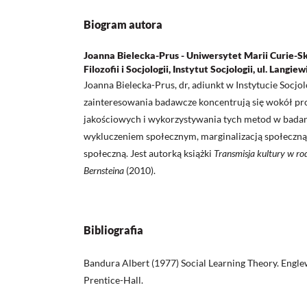
Biogram autora
Joanna Bielecka-Prus - Uniwersytet Marii Curie-S
Filozofii i Socjologii, Instytut Socjologii, ul. Langie
Joanna Bielecka-Prus, dr, adiunkt w Instytucie Socjo
zainteresowania badawcze koncentrują się wokół pr
jakościowych i wykorzystywania tych metod w bada
wykluczeniem społecznym, marginalizacją społeczną,
społeczną. Jest autorką książki
Transmisja kultury w rodz
Bernsteina
(2010).
Bibliografia
Bandura Albert (1977) Social Learning Theory. Engle
Prentice-Hall.