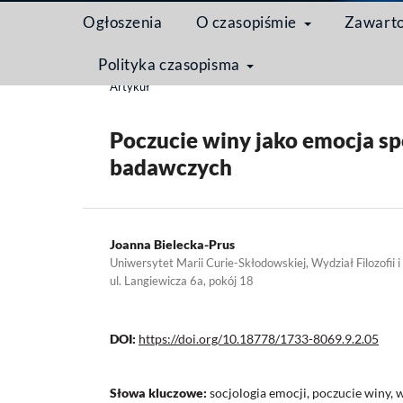
Ogłoszenia
O czasopiśmie
Zawart
Polityka czasopisma
Strona domowa
/
Archiwum
/
Tom 9 Nr 2 (2013): Em
Artykuł
Poczucie winy jako emocja s
badawczych
Joanna Bielecka-Prus
Uniwersytet Marii Curie-Skłodowskiej, Wydział Filozofii i S
ul. Langiewicza 6a, pokój 18
DOI:
https://doi.org/10.18778/1733-8069.9.2.05
Słowa kluczowe:
socjologia emocji, poczucie winy,