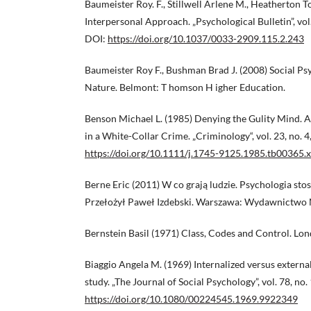
Baumeister Roy. F., Stillwell Arlene M., Heatherton T
Interpersonal Approach. „Psychological Bulletin”, vol.
DOI:
https://doi.org/10.1037/0033-2909.115.2.243
Baumeister Roy F., Bushman Brad J. (2008) Social 
Nature. Belmont: T homson H igher Education.
Benson Michael L. (1985) Denying the Gulity Mind. 
in a White-Collar Crime. „Criminology“, vol. 23, no. 4
https://doi.org/10.1111/j.1745-9125.1985.tb00365.x
Berne Eric (2011) W co grają ludzie. Psychologia st
Przełożył Paweł Izdebski. Warszawa: Wydawnictw
Bernstein Basil (1971) Class, Codes and Control. Lo
Biaggio Angela M. (1969) Internalized versus external
study. „The Journal of Social Psychology”, vol. 78, no.
https://doi.org/10.1080/00224545.1969.9922349