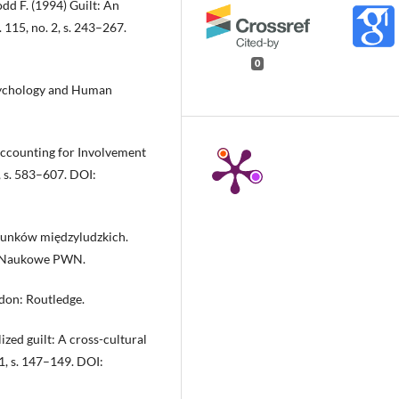
odd F. (1994) Guilt: An
 115, no. 2, s. 243–267.
0
Psychology and Human
Accounting for Involvement
, s. 583–607. DOI:
osunków międzyludzkich.
o Naukowe PWN.
ndon: Routledge.
ized guilt: A cross-cultural
 1, s. 147–149. DOI: