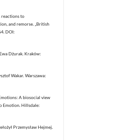
 reactions to
tion, and remorse. „British
64. DOI:
 Ewa Dżurak. Kraków:
ysztof Wakar. Warszawa:
Emotions: A biosocial view
o Emotion. Hillsdale:
rzełożył Przemysław Hejmej.