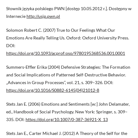
Słownik języka polskiego PWN [dostęp 10.05.2012 r.]. Dostępny w
Internecie
http://usjp.pwn.pl
Solomon Robert C. (2007) True to Our Feelings What Our
Emotions Are Really Telling Us. Oxford: Oxford University Press.
DOI:
https://doi.org/10.1093/acprof:oso/9780195368536.001.0001
Summers-Effler Erika (2004) Defensive Strategies: The Formation
and Social Implications of Patterned Self-Destructive Behavior.
„Advances in Group Processes”, vol. 21, s. 309–326. DOI:
https://doi.org/10.1016/S0882-6145(04)21012-8
Stets Jan E. (2006) Emotions and Sentiments [w:] John Delamater,
ed., Handbook of Social Psychology. New York: Springer, s. 309–
335. DOI:
https://doi.org/10.1007/0-387-36921-X_13
Stets Jan E., Carter Michael J. (2012) A Theory of the Self for the