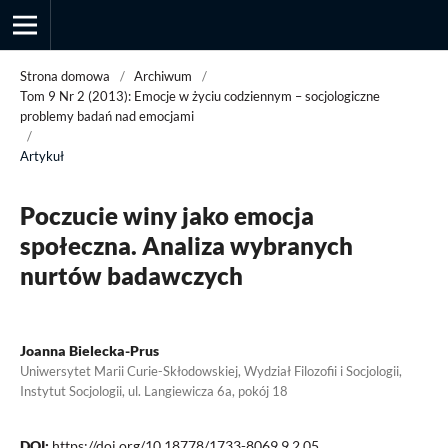
Strona domowa
/
Archiwum
/
Tom 9 Nr 2 (2013): Emocje w życiu codziennym – socjologiczne
problemy badań nad emocjami
/
Przegląd Socjologii Jakościowej
Artykuł
Poczucie winy jako emocja
społeczna. Analiza wybranych
nurtów badawczych
Joanna Bielecka-Prus
Uniwersytet Marii Curie-Skłodowskiej, Wydział Filozofii i Socjologii,
Instytut Socjologii, ul. Langiewicza 6a, pokój 18
DOI:
https://doi.org/10.18778/1733-8069.9.2.05