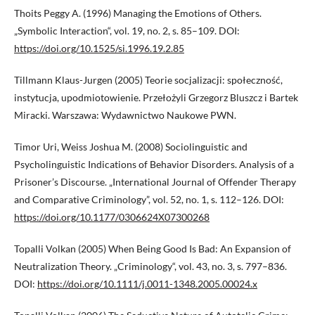
Thoits Peggy A. (1996) Managing the Emotions of Others.
„Symbolic Interaction“, vol. 19, no. 2, s. 85–109. DOI:
https://doi.org/10.1525/si.1996.19.2.85
Tillmann Klaus-Jurgen (2005) Teorie socjalizacji: społeczność,
instytucja, upodmiotowienie. Przełożyli Grzegorz Bluszcz i Bartek
Miracki. Warszawa: Wydawnictwo Naukowe PWN.
Timor Uri, Weiss Joshua M. (2008) Sociolinguistic and
Psycholinguistic Indications of Behavior Disorders. Analysis of a
Prisoner’s Discourse. „International Journal of Offender Therapy
and Comparative Criminology”, vol. 52, no. 1, s. 112–126. DOI:
https://doi.org/10.1177/0306624X07300268
Topalli Volkan (2005) When Being Good Is Bad: An Expansion of
Neutralization Theory. „Criminology“, vol. 43, no. 3, s. 797–836.
DOI:
https://doi.org/10.1111/j.0011-1348.2005.00024.x