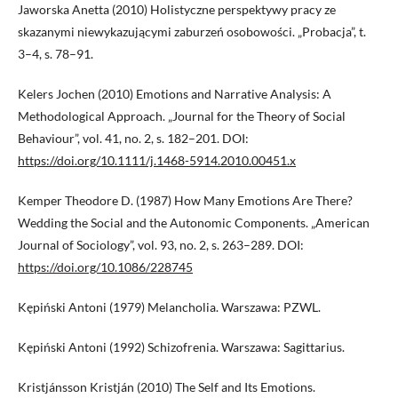
Jaworska Anetta (2010) Holistyczne perspektywy pracy ze
skazanymi niewykazującymi zaburzeń osobowości. „Probacja”, t.
3–4, s. 78–91.
Kelers Jochen (2010) Emotions and Narrative Analysis: A
Methodological Approach. „Journal for the Theory of Social
Behaviour”, vol. 41, no. 2, s. 182–201. DOI:
https://doi.org/10.1111/j.1468-5914.2010.00451.x
Kemper Theodore D. (1987) How Many Emotions Are There?
Wedding the Social and the Autonomic Components. „American
Journal of Sociology”, vol. 93, no. 2, s. 263–289. DOI:
https://doi.org/10.1086/228745
Kępiński Antoni (1979) Melancholia. Warszawa: PZWL.
Kępiński Antoni (1992) Schizofrenia. Warszawa: Sagittarius.
Kristjánsson Kristján (2010) The Self and Its Emotions.