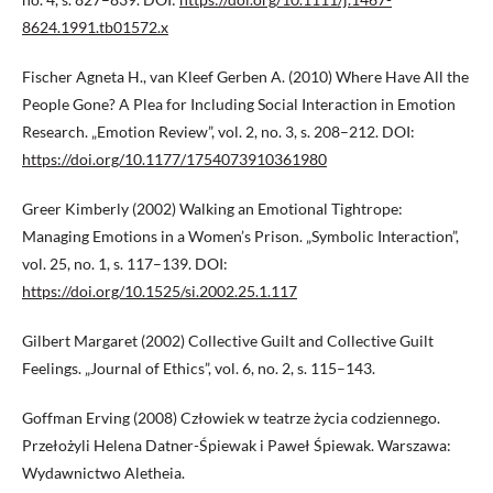
8624.1991.tb01572.x
Fischer Agneta H., van Kleef Gerben A. (2010) Where Have All the
People Gone? A Plea for Including Social Interaction in Emotion
Research. „Emotion Review”, vol. 2, no. 3, s. 208–212. DOI:
https://doi.org/10.1177/1754073910361980
Greer Kimberly (2002) Walking an Emotional Tightrope:
Managing Emotions in a Women’s Prison. „Symbolic Interaction”,
vol. 25, no. 1, s. 117–139. DOI:
https://doi.org/10.1525/si.2002.25.1.117
Gilbert Margaret (2002) Collective Guilt and Collective Guilt
Feelings. „Journal of Ethics”, vol. 6, no. 2, s. 115–143.
Goffman Erving (2008) Człowiek w teatrze życia codziennego.
Przełożyli Helena Datner-Śpiewak i Paweł Śpiewak. Warszawa:
Wydawnictwo Aletheia.