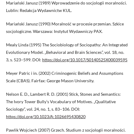
Mariański Janusz (1989) Wprowadzenie do socjologii moralności.
Lublin: Redakcja Wydawnictw KUL.
Mariański Janusz (1990) Moralność w procesie przemian. Szkice
socjologiczne. Warszawa: Instytut Wydawniczy PAX.
Mealy Linda (1995) The Sociobiology of Sociopathy: An Integrated
Evolutionary Model. „Behavioral and Brain Sciences”, vol. 18, no.
3, s. 523–599. DOI:
https://doi.org/10.1017/S0140525X00039595
Meyer Patric i in. (2002) Criminogenic Beliefs and Assumptions
Scale (CBAS). Fairfax: George Mason University.
Nelson E. D., Lambert R. D. (2001) Stick, Stones and Semantics:
The Ivory Tower Bully’s Vocabulary of Motives. „Qualitative
Sociology“, vol. 24, no. 1, s. 83–106. DOI:
https://doi.org/10.1023/A:1026695430820
Pawlik Wojciech (2007) Grzech. Studium z socjologii moralności.