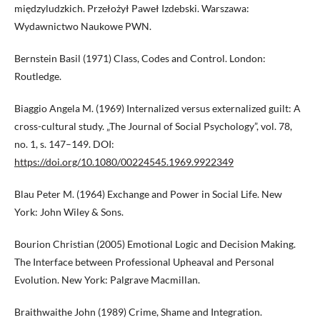
międzyludzkich. Przełożył Paweł Izdebski. Warszawa:
Wydawnictwo Naukowe PWN.
Bernstein Basil (1971) Class, Codes and Control. London:
Routledge.
Biaggio Angela M. (1969) Internalized versus externalized guilt: A
cross-cultural study. „The Journal of Social Psychology”, vol. 78,
no. 1, s. 147–149. DOI:
https://doi.org/10.1080/00224545.1969.9922349
Blau Peter M. (1964) Exchange and Power in Social Life. New
York: John Wiley & Sons.
Bourion Christian (2005) Emotional Logic and Decision Making.
The Interface between Professional Upheaval and Personal
Evolution. New York: Palgrave Macmillan.
Braithwaithe John (1989) Crime, Shame and Integration.