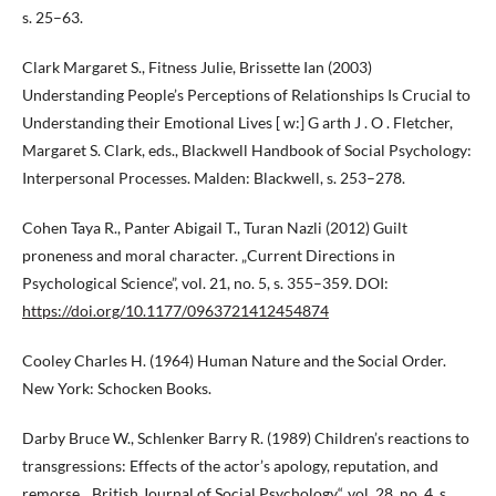
s. 25–63.
Clark Margaret S., Fitness Julie, Brissette Ian (2003)
Understanding People’s Perceptions of Relationships Is Crucial to
Understanding their Emotional Lives [ w:] G arth J . O . Fletcher,
Margaret S. Clark, eds., Blackwell Handbook of Social Psychology:
Interpersonal Processes. Malden: Blackwell, s. 253–278.
Cohen Taya R., Panter Abigail T., Turan Nazli (2012) Guilt
proneness and moral character. „Current Directions in
Psychological Science”, vol. 21, no. 5, s. 355–359. DOI:
https://doi.org/10.1177/0963721412454874
Cooley Charles H. (1964) Human Nature and the Social Order.
New York: Schocken Books.
Darby Bruce W., Schlenker Barry R. (1989) Children’s reactions to
transgressions: Effects of the actor’s apology, reputation, and
remorse. „British Journal of Social Psychology“, vol. 28, no. 4, s.