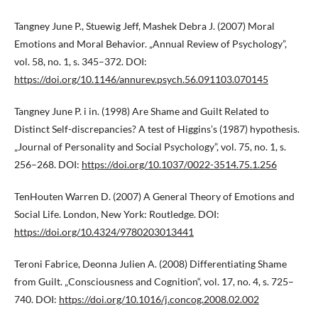
Tangney June P., Stuewig Jeff, Mashek Debra J. (2007) Moral
Emotions and Moral Behavior. „Annual Review of Psychology”,
vol. 58, no. 1, s. 345–372. DOI:
https://doi.org/10.1146/annurev.psych.56.091103.070145
Tangney June P. i in. (1998) Are Shame and Guilt Related to
Distinct Self-discrepancies? A test of Higgins’s (1987) hypothesis.
„Journal of Personality and Social Psychology”, vol. 75, no. 1, s.
256–268. DOI:
https://doi.org/10.1037/0022-3514.75.1.256
TenHouten Warren D. (2007) A General Theory of Emotions and
Social Life. London, New York: Routledge. DOI:
https://doi.org/10.4324/9780203013441
Teroni Fabrice, Deonna Julien A. (2008) Differentiating Shame
from Guilt. „Consciousness and Cognition“, vol. 17, no. 4, s. 725–
740. DOI:
https://doi.org/10.1016/j.concog.2008.02.002