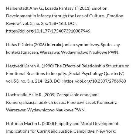
Halberstadt Amy G., Lozada Fantasy T. (2011) Emotion
Development in Infancy through the Lens of Culture. „Emotion
Review“, vol. 3, no. 2, s. 158–168. DOI:
https://doi.org/10.1177/1754073910387946
Hałas Elżbieta (2006) Interakcjonizm symboliczny. Społeczny
kontekst znaczeń. Warszawa: Wydawnictwo Naukowe PWN.
Hegtvedt Karen A. (1990) The Effects of Relationship Structure on
Emotional Reactions to Inequity. „Social Psychology Quarterly“,
vol. 53, no. 3, s. 214–228. DOI:
https://doi.org/10.2307/2786960
Hochschild Arlie R. (2009) Zarządzanie emocjami.
Komercjalizacja ludzkich uczuć. Przełożył Jacek Konieczny.
Warszawa: Wydawnictwo Naukowe PWN.
Hoffman Martin L. (2000) Empathy and Moral Development.
Implications for Caring and Justice. Cambridge, New York: