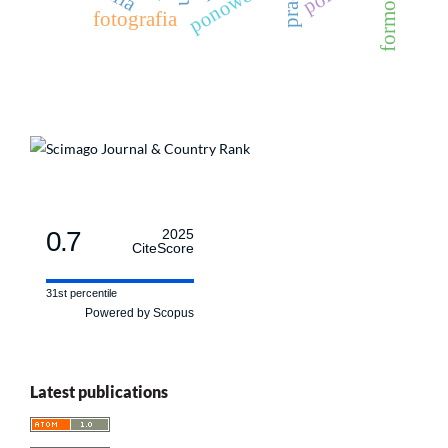
praca
fotografia
0.7
2025
CiteScore
31st percentile
Powered by Scopus
Latest publications