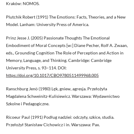
Kraków: NOMOS.
Plutchik Robert (1991) The Emotions: Facts, Theories, and a New
Model. Lanham: University Press of America.
Prinz Jesse J. (2005) Passionate Thoughts The Emotional
Embodiment of Moral Concepts [w:] Diane Pecher, Rolf A. Zwaan,
eds., Grounding Cognition The Role of Perception and Action in
Memory, Language, and Thinking. Cambridge: Cambridge
University Press, s. 93–114. DOI:
https://doi.org/10.1017/CBO9780511499968.005
Ranschburg Jenö (1980) Lęk, gniew, agresja. Przełożyła
Magdalena Schweinitz-Kulisiewicz. Warszawa: Wydawnictwo
Szkolne i Pedagogiczne.
Ricoeur Paul (1991) Podług nadziei: odczyty, szkice, studia.
Przełożył Stanisław Cichowicz i in. Warszawa: Pax.