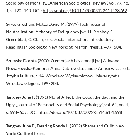
Sociology of Morality. „American Sociological Review”, vol. 77, no.
1, s. 120–140. DOI:
https://doi.org/10.1177/0003122411433762
Sykes Gresham, Matza David M. (1979) Techniques of
Neutralization: A theory of Deliquency [w:] H. R obboy, S.
Greenblatt, C. Clark, eds., Social Interaction. Introductory
Readings in Sociology. New York: St. Martin Press, s. 497–504.
Szumska Dorota (2000) O emocjach bez emocji [w:] A. Iwona
Nowakowska-Kempna, Anna Dąbrowska, Janusz Anusiewicz, red.,
Język a kultura, t. 14. Wrocław: Wydawnictwo Uniwersytetu
Wrocławskiego, s. 199–208.
Tangney June P. (1991) Moral Affect: the Good, the Bad, and the
Ugly. „Journal of Personality and Social Psychology”, vol. 61, no. 4,
s. 598–607. DOI:
https://doi.org/10.1037/0022-3514.61.4.598
Tangney June P., Dearing Ronda L. (2002) Shame and Guilt. New
York: Guilford Press.