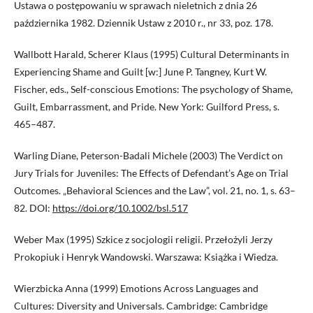
Ustawa o postępowaniu w sprawach nieletnich z dnia 26
października 1982. Dziennik Ustaw z 2010 r., nr 33, poz. 178.
Wallbott Harald, Scherer Klaus (1995) Cultural Determinants in
Experiencing Shame and Guilt [w:] June P. Tangney, Kurt W.
Fischer, eds., Self-conscious Emotions: The psychology of Shame,
Guilt, Embarrassment, and Pride. New York: Guilford Press, s.
465–487.
Warling Diane, Peterson-Badali Michele (2003) The Verdict on
Jury Trials for Juveniles: The Effects of Defendant’s Age on Trial
Outcomes. „Behavioral Sciences and the Law”, vol. 21, no. 1, s. 63–
82. DOI:
https://doi.org/10.1002/bsl.517
Weber Max (1995) Szkice z socjologii religii. Przełożyli Jerzy
Prokopiuk i Henryk Wandowski. Warszawa: Książka i Wiedza.
Wierzbicka Anna (1999) Emotions Across Languages and
Cultures: Diversity and Universals. Cambridge: Cambridge