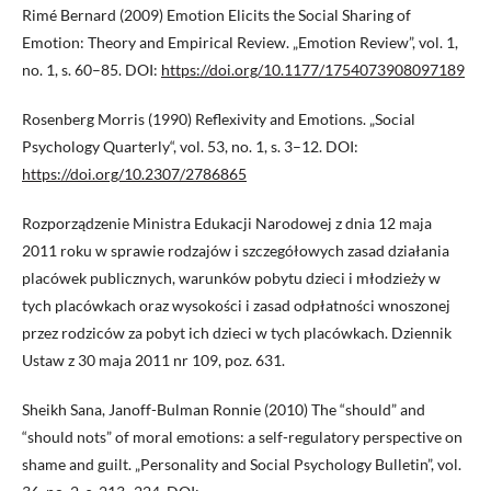
Rimé Bernard (2009) Emotion Elicits the Social Sharing of
Emotion: Theory and Empirical Review. „Emotion Review”, vol. 1,
no. 1, s. 60–85. DOI:
https://doi.org/10.1177/1754073908097189
Rosenberg Morris (1990) Reflexivity and Emotions. „Social
Psychology Quarterly“, vol. 53, no. 1, s. 3–12. DOI:
https://doi.org/10.2307/2786865
Rozporządzenie Ministra Edukacji Narodowej z dnia 12 maja
2011 roku w sprawie rodzajów i szczegółowych zasad działania
placówek publicznych, warunków pobytu dzieci i młodzieży w
tych placówkach oraz wysokości i zasad odpłatności wnoszonej
przez rodziców za pobyt ich dzieci w tych placówkach. Dziennik
Ustaw z 30 maja 2011 nr 109, poz. 631.
Sheikh Sana, Janoff-Bulman Ronnie (2010) The “should” and
“should nots” of moral emotions: a self-regulatory perspective on
shame and guilt. „Personality and Social Psychology Bulletin”, vol.