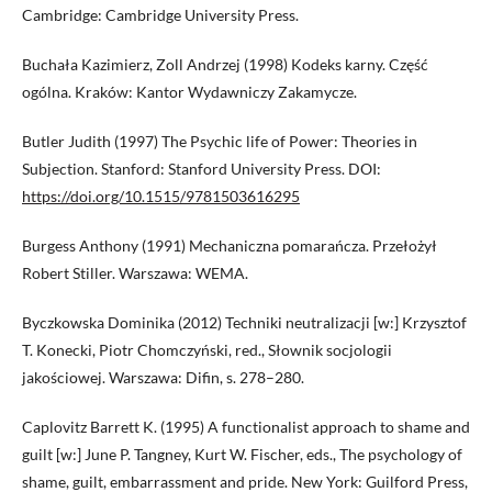
Cambridge: Cambridge University Press.
Buchała Kazimierz, Zoll Andrzej (1998) Kodeks karny. Część
ogólna. Kraków: Kantor Wydawniczy Zakamycze.
Butler Judith (1997) The Psychic life of Power: Theories in
Subjection. Stanford: Stanford University Press. DOI:
https://doi.org/10.1515/9781503616295
Burgess Anthony (1991) Mechaniczna pomarańcza. Przełożył
Robert Stiller. Warszawa: WEMA.
Byczkowska Dominika (2012) Techniki neutralizacji [w:] Krzysztof
T. Konecki, Piotr Chomczyński, red., Słownik socjologii
jakościowej. Warszawa: Difin, s. 278–280.
Caplovitz Barrett K. (1995) A functionalist approach to shame and
guilt [w:] June P. Tangney, Kurt W. Fischer, eds., The psychology of
shame, guilt, embarrassment and pride. New York: Guilford Press,