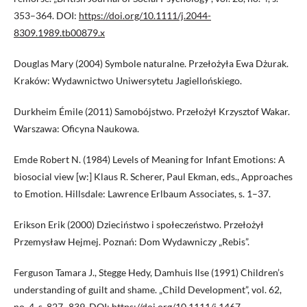
353–364. DOI:
https://doi.org/10.1111/j.2044-
8309.1989.tb00879.x
Douglas Mary (2004) Symbole naturalne. Przełożyła Ewa Dżurak.
Kraków: Wydawnictwo Uniwersytetu Jagiellońskiego.
Durkheim Émile (2011) Samobójstwo. Przełożył Krzysztof Wakar.
Warszawa: Oficyna Naukowa.
Emde Robert N. (1984) Levels of Meaning for Infant Emotions: A
biosocial view [w:] Klaus R. Scherer, Paul Ekman, eds., Approaches
to Emotion. Hillsdale: Lawrence Erlbaum Associates, s. 1–37.
Erikson Erik (2000) Dzieciństwo i społeczeństwo. Przełożył
Przemysław Hejmej. Poznań: Dom Wydawniczy „Rebis”.
Ferguson Tamara J., Stegge Hedy, Damhuis Ilse (1991) Children’s
understanding of guilt and shame. „Child Development”, vol. 62,
no. 4, s. 827–839. DOI:
https://doi.org/10.1111/j.1467-