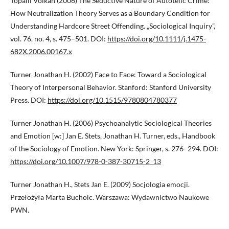
Topalli Volkan (2006) The Seductive Nature of Autotelic Crime:
How Neutralization Theory Serves as a Boundary Condition for
Understanding Hardcore Street Offending. „Sociological Inquiry”,
vol. 76, no. 4, s. 475–501. DOI:
https://doi.org/10.1111/j.1475-
682X.2006.00167.x
Turner Jonathan H. (2002) Face to Face: Toward a Sociological
Theory of Interpersonal Behavior. Stanford: Stanford University
Press. DOI:
https://doi.org/10.1515/9780804780377
Turner Jonathan H. (2006) Psychoanalytic Sociological Theories
and Emotion [w:] Jan E. Stets, Jonathan H. Turner, eds., Handbook
of the Sociology of Emotion. New York: Springer, s. 276–294. DOI:
https://doi.org/10.1007/978-0-387-30715-2_13
Turner Jonathan H., Stets Jan E. (2009) Socjologia emocji.
Przełożyła Marta Bucholc. Warszawa: Wydawnictwo Naukowe
PWN.