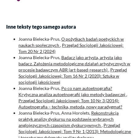
Inne teksty tego samego autora
Joanna Bielecka-Prus,
O pożytkach badań poetyckich w
naukach społecznych
,
Przegląd Socjologii Jakościowej:
Tom 20 Nr 2 (2024)
Joanna Bielecka-Prus,
Badacz jako artysta, artysta jako
badacz. Założenia metodologiczne działań artystycznych w
procesie badawczym ABR (art-based-research)
,
Przegląd
Socjologii Jakościowej: Tom 16 Nr 2 (2020): Sztuka w
socjologii jakościowej
Joanna Bielecka-Prus,
Po co nam autoetnografia?
Krytyczna analiza autoetnografii jako metody badawczej
,
Przegląd Socjologii Jakościowej: Tom 10 Nr 3 (2014):
Autoetnografia – technika, metoda, nowy paradygmat?
Joanna Bielecka-Prus, Anna Horolets,
Rekonstrukcja
praktyk analizy dyskursu na podstawie wybranych
anglojęzycznych czasopism dyskursywnych
,
Przegląd
Socjologii Jakościowej: Tom 9 Nr 1 (2013): Metodologiczne
i teoretyczne dylematy analizy dyskursu