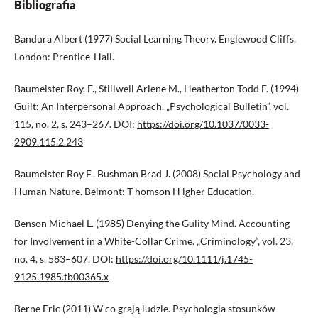
Bibliografia
Bandura Albert (1977) Social Learning Theory. Englewood Cliffs,
London: Prentice-Hall.
Baumeister Roy. F., Stillwell Arlene M., Heatherton Todd F. (1994)
Guilt: An Interpersonal Approach. „Psychological Bulletin”, vol.
115, no. 2, s. 243–267. DOI:
https://doi.org/10.1037/0033-
2909.115.2.243
Baumeister Roy F., Bushman Brad J. (2008) Social Psychology and
Human Nature. Belmont: T homson H igher Education.
Benson Michael L. (1985) Denying the Gulity Mind. Accounting
for Involvement in a White-Collar Crime. „Criminology“, vol. 23,
no. 4, s. 583–607. DOI:
https://doi.org/10.1111/j.1745-
9125.1985.tb00365.x
Berne Eric (2011) W co grają ludzie. Psychologia stosunków