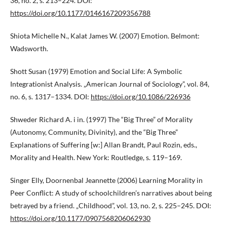
36, no. 2, s. 213–224. DOI:
https://doi.org/10.1177/0146167209356788
Shiota Michelle N., Kalat James W. (2007) Emotion. Belmont:
Wadsworth.
Shott Susan (1979) Emotion and Social Life: A Symbolic
Integrationist Analysis. „American Journal of Sociology”, vol. 84,
no. 6, s. 1317–1334. DOI:
https://doi.org/10.1086/226936
Shweder Richard A. i in. (1997) The “Big Three” of Morality
(Autonomy, Community, Divinity), and the “Big Three”
Explanations of Suffering [w:] Allan Brandt, Paul Rozin, eds.,
Morality and Health. New York: Routledge, s. 119–169.
Singer Elly, Doornenbal Jeannette (2006) Learning Morality in
Peer Conflict: A study of schoolchildren’s narratives about being
betrayed by a friend. „Childhood”, vol. 13, no. 2, s. 225–245. DOI:
https://doi.org/10.1177/0907568206062930