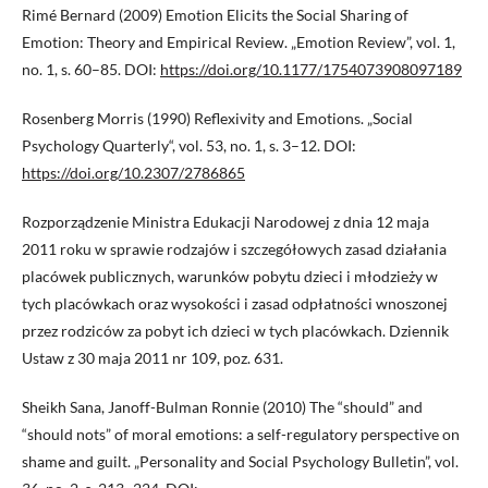
Rimé Bernard (2009) Emotion Elicits the Social Sharing of
Emotion: Theory and Empirical Review. „Emotion Review”, vol. 1,
no. 1, s. 60–85. DOI:
https://doi.org/10.1177/1754073908097189
Rosenberg Morris (1990) Reflexivity and Emotions. „Social
Psychology Quarterly“, vol. 53, no. 1, s. 3–12. DOI:
https://doi.org/10.2307/2786865
Rozporządzenie Ministra Edukacji Narodowej z dnia 12 maja
2011 roku w sprawie rodzajów i szczegółowych zasad działania
placówek publicznych, warunków pobytu dzieci i młodzieży w
tych placówkach oraz wysokości i zasad odpłatności wnoszonej
przez rodziców za pobyt ich dzieci w tych placówkach. Dziennik
Ustaw z 30 maja 2011 nr 109, poz. 631.
Sheikh Sana, Janoff-Bulman Ronnie (2010) The “should” and
“should nots” of moral emotions: a self-regulatory perspective on
shame and guilt. „Personality and Social Psychology Bulletin”, vol.