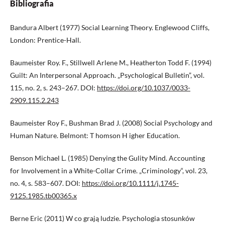
Bibliografia
Bandura Albert (1977) Social Learning Theory. Englewood Cliffs,
London: Prentice-Hall.
Baumeister Roy. F., Stillwell Arlene M., Heatherton Todd F. (1994)
Guilt: An Interpersonal Approach. „Psychological Bulletin”, vol.
115, no. 2, s. 243–267. DOI:
https://doi.org/10.1037/0033-
2909.115.2.243
Baumeister Roy F., Bushman Brad J. (2008) Social Psychology and
Human Nature. Belmont: T homson H igher Education.
Benson Michael L. (1985) Denying the Gulity Mind. Accounting
for Involvement in a White-Collar Crime. „Criminology“, vol. 23,
no. 4, s. 583–607. DOI:
https://doi.org/10.1111/j.1745-
9125.1985.tb00365.x
Berne Eric (2011) W co grają ludzie. Psychologia stosunków