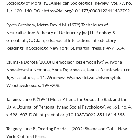
Sociology of Morality. „American Sociological Review”, vol. 77, no.
1, s. 120–140. DOI:
https://doi.org/10.1177/0003122411433762
Sykes Gresham, Matza David M. (1979) Techniques of
Neutralization: A theory of Deliquency [w:] H. R obboy, S.
Greenblatt, C. Clark, eds., Social Interaction. Introductory
Readings in Sociology. New York: St. Martin Press, s. 497–504.
Szumska Dorota (2000) O emocjach bez emocji [w:] A. Iwona
Nowakowska-Kempna, Anna Dąbrowska, Janusz Anusiewicz, red.,
Język a kultura, t. 14. Wrocław: Wydawnictwo Uniwersytetu
Wrocławskiego, s. 199–208.
Tangney June P. (1991) Moral Affect: the Good, the Bad, and the
Ugly. „Journal of Personality and Social Psychology”, vol. 61, no. 4,
s. 598–607. DOI:
https://doi.org/10.1037/0022-3514.61.4.598
Tangney June P., Dearing Ronda L. (2002) Shame and Guilt. New
York: Guilford Press.