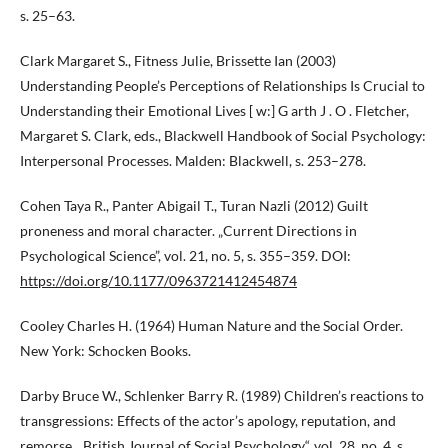
s. 25–63.
Clark Margaret S., Fitness Julie, Brissette Ian (2003)
Understanding People’s Perceptions of Relationships Is Crucial to
Understanding their Emotional Lives [ w:] G arth J . O . Fletcher,
Margaret S. Clark, eds., Blackwell Handbook of Social Psychology:
Interpersonal Processes. Malden: Blackwell, s. 253–278.
Cohen Taya R., Panter Abigail T., Turan Nazli (2012) Guilt
proneness and moral character. „Current Directions in
Psychological Science”, vol. 21, no. 5, s. 355–359. DOI:
https://doi.org/10.1177/0963721412454874
Cooley Charles H. (1964) Human Nature and the Social Order.
New York: Schocken Books.
Darby Bruce W., Schlenker Barry R. (1989) Children’s reactions to
transgressions: Effects of the actor’s apology, reputation, and
remorse. „British Journal of Social Psychology“, vol. 28, no. 4, s.