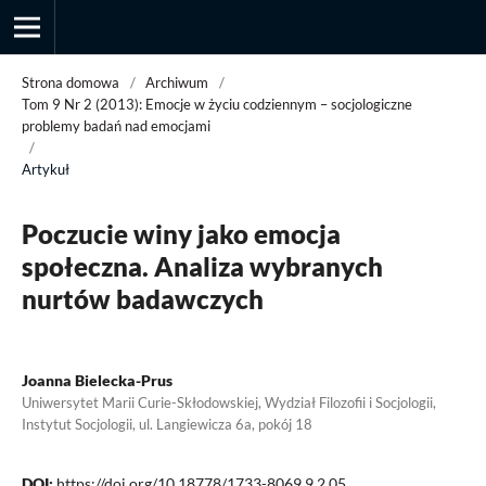
Strona domowa
/
Archiwum
/
Tom 9 Nr 2 (2013): Emocje w życiu codziennym – socjologiczne
problemy badań nad emocjami
/
Przegląd Socjologii Jakościowej
Artykuł
Poczucie winy jako emocja
społeczna. Analiza wybranych
nurtów badawczych
Joanna Bielecka-Prus
Uniwersytet Marii Curie-Skłodowskiej, Wydział Filozofii i Socjologii,
Instytut Socjologii, ul. Langiewicza 6a, pokój 18
DOI:
https://doi.org/10.18778/1733-8069.9.2.05