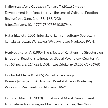
Halberstadt Amy G., Lozada Fantasy T. (2011) Emotion
Development in Infancy through the Lens of Culture. „Emotion
Review“, vol. 3, no. 2, s. 158–168. DOI:
https://doi.org/10.1177/1754073910387946
Hałas Elżbieta (2006) Interakcjonizm symboliczny. Społeczny
kontekst znaczeń. Warszawa: Wydawnictwo Naukowe PWN.
Hegtvedt Karen A. (1990) The Effects of Relationship Structure on
Emotional Reactions to Inequity. „Social Psychology Quarterly“,
vol. 53, no. 3, s. 214–228. DOI:
https://doi.org/10.2307/2786960
Hochschild Arlie R. (2009) Zarządzanie emocjami.
Komercjalizacja ludzkich uczuć. Przełożył Jacek Konieczny.
Warszawa: Wydawnictwo Naukowe PWN.
Hoffman Martin L. (2000) Empathy and Moral Development.
Implications for Caring and Justice. Cambridge, New York: