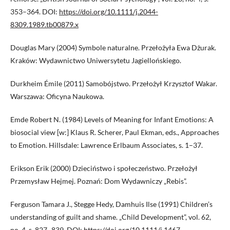
353–364. DOI:
https://doi.org/10.1111/j.2044-
8309.1989.tb00879.x
Douglas Mary (2004) Symbole naturalne. Przełożyła Ewa Dżurak.
Kraków: Wydawnictwo Uniwersytetu Jagiellońskiego.
Durkheim Émile (2011) Samobójstwo. Przełożył Krzysztof Wakar.
Warszawa: Oficyna Naukowa.
Emde Robert N. (1984) Levels of Meaning for Infant Emotions: A
biosocial view [w:] Klaus R. Scherer, Paul Ekman, eds., Approaches
to Emotion. Hillsdale: Lawrence Erlbaum Associates, s. 1–37.
Erikson Erik (2000) Dzieciństwo i społeczeństwo. Przełożył
Przemysław Hejmej. Poznań: Dom Wydawniczy „Rebis”.
Ferguson Tamara J., Stegge Hedy, Damhuis Ilse (1991) Children’s
understanding of guilt and shame. „Child Development”, vol. 62,
no. 4, s. 827–839. DOI:
https://doi.org/10.1111/j.1467-