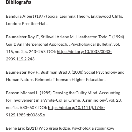
Bibliografia
Bandura Albert (1977) Social Learning Theory. Englewood Cliffs,
London: Prentice-Hall.
Baumeister Roy. F., Stillwell Arlene M., Heatherton Todd F. (1994)
Guilt: An Interpersonal Approach. „Psychological Bulletin”, vol.
115, no. 2, s. 243–267. DOI:
https://doi.org/10.1037/0033-
2909.115.2.243
Baumeister Roy F., Bushman Brad J. (2008) Social Psychology and
Human Nature. Belmont: T homson H igher Education.
Benson Michael L. (1985) Denying the Gulity Mind. Accounting
for Involvement in a White-Collar Crime. „Criminology“, vol. 23,
no. 4, s. 583–607. DOI:
https://doi.org/10.1111/j.1745-
9125.1985.tb00365.x
Berne Eric (2011) W co grają ludzie. Psychologia stosunków