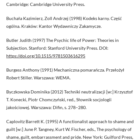
Cambridge: Cambridge University Press.
Buchała Kazimierz, Zoll Andrzej (1998) Kodeks karny. Część
ogólna. Kraków: Kantor Wydawniczy Zakamycze.
Butler Judith (1997) The Psychic life of Power: Theories in
Subjection. Stanford: Stanford University Press. DOI:
https://doi.org/10.1515/9781503616295
Burgess Anthony (1991) Mechaniczna pomarańcza. Przełożył
Robert Stiller. Warszawa: WEMA.
Byczkowska Dominika (2012) Techniki neutralizacji [w:] Krzysztof
T. Konecki, Piotr Chomczyński, red., Słownik socjologii
jakościowej. Warszawa: Difin, s. 278–280.
Caplovitz Barrett K. (1995) A functionalist approach to shame and
guilt [w:] June P. Tangney, Kurt W. Fischer, eds., The psychology of
shame, guilt, embarrassment and pride. New York: Guilford Press,