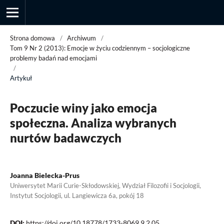
Strona domowa
/
Archiwum
/
Tom 9 Nr 2 (2013): Emocje w życiu codziennym – socjologiczne
problemy badań nad emocjami
/
Przegląd Socjologii Jakościowej
Artykuł
Poczucie winy jako emocja
społeczna. Analiza wybranych
nurtów badawczych
Joanna Bielecka-Prus
Uniwersytet Marii Curie-Skłodowskiej, Wydział Filozofii i Socjologii,
Instytut Socjologii, ul. Langiewicza 6a, pokój 18
DOI:
https://doi.org/10.18778/1733-8069.9.2.05