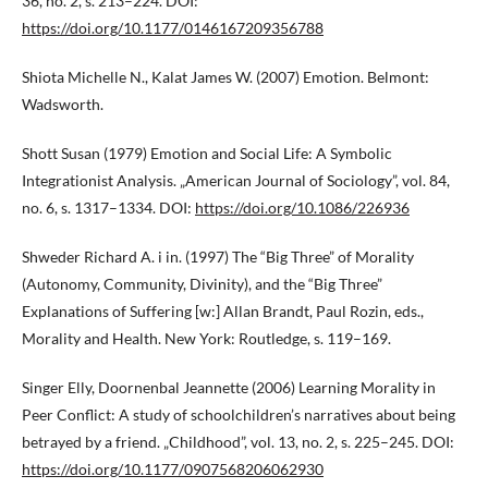
36, no. 2, s. 213–224. DOI:
https://doi.org/10.1177/0146167209356788
Shiota Michelle N., Kalat James W. (2007) Emotion. Belmont:
Wadsworth.
Shott Susan (1979) Emotion and Social Life: A Symbolic
Integrationist Analysis. „American Journal of Sociology”, vol. 84,
no. 6, s. 1317–1334. DOI:
https://doi.org/10.1086/226936
Shweder Richard A. i in. (1997) The “Big Three” of Morality
(Autonomy, Community, Divinity), and the “Big Three”
Explanations of Suffering [w:] Allan Brandt, Paul Rozin, eds.,
Morality and Health. New York: Routledge, s. 119–169.
Singer Elly, Doornenbal Jeannette (2006) Learning Morality in
Peer Conflict: A study of schoolchildren’s narratives about being
betrayed by a friend. „Childhood”, vol. 13, no. 2, s. 225–245. DOI:
https://doi.org/10.1177/0907568206062930