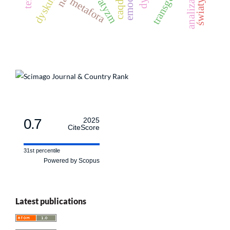
analiza treści
transgender
emocje
caqdas
metafora
0.7
2025
CiteScore
31st percentile
Powered by Scopus
Latest publications