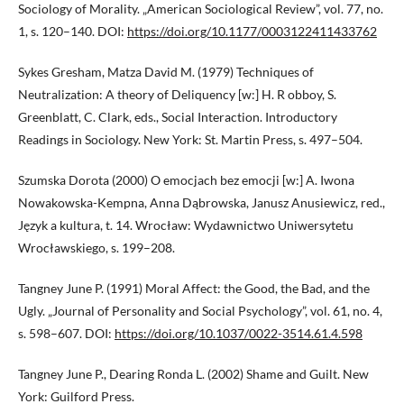
Sociology of Morality. „American Sociological Review”, vol. 77, no.
1, s. 120–140. DOI:
https://doi.org/10.1177/0003122411433762
Sykes Gresham, Matza David M. (1979) Techniques of
Neutralization: A theory of Deliquency [w:] H. R obboy, S.
Greenblatt, C. Clark, eds., Social Interaction. Introductory
Readings in Sociology. New York: St. Martin Press, s. 497–504.
Szumska Dorota (2000) O emocjach bez emocji [w:] A. Iwona
Nowakowska-Kempna, Anna Dąbrowska, Janusz Anusiewicz, red.,
Język a kultura, t. 14. Wrocław: Wydawnictwo Uniwersytetu
Wrocławskiego, s. 199–208.
Tangney June P. (1991) Moral Affect: the Good, the Bad, and the
Ugly. „Journal of Personality and Social Psychology”, vol. 61, no. 4,
s. 598–607. DOI:
https://doi.org/10.1037/0022-3514.61.4.598
Tangney June P., Dearing Ronda L. (2002) Shame and Guilt. New
York: Guilford Press.