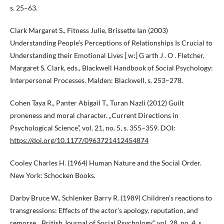
s. 25–63.
Clark Margaret S., Fitness Julie, Brissette Ian (2003)
Understanding People’s Perceptions of Relationships Is Crucial to
Understanding their Emotional Lives [ w:] G arth J . O . Fletcher,
Margaret S. Clark, eds., Blackwell Handbook of Social Psychology:
Interpersonal Processes. Malden: Blackwell, s. 253–278.
Cohen Taya R., Panter Abigail T., Turan Nazli (2012) Guilt
proneness and moral character. „Current Directions in
Psychological Science”, vol. 21, no. 5, s. 355–359. DOI:
https://doi.org/10.1177/0963721412454874
Cooley Charles H. (1964) Human Nature and the Social Order.
New York: Schocken Books.
Darby Bruce W., Schlenker Barry R. (1989) Children’s reactions to
transgressions: Effects of the actor’s apology, reputation, and
remorse. „British Journal of Social Psychology“, vol. 28, no. 4, s.