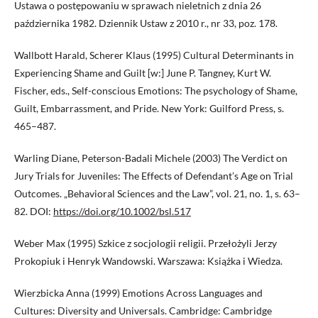
Ustawa o postępowaniu w sprawach nieletnich z dnia 26
października 1982. Dziennik Ustaw z 2010 r., nr 33, poz. 178.
Wallbott Harald, Scherer Klaus (1995) Cultural Determinants in
Experiencing Shame and Guilt [w:] June P. Tangney, Kurt W.
Fischer, eds., Self-conscious Emotions: The psychology of Shame,
Guilt, Embarrassment, and Pride. New York: Guilford Press, s.
465–487.
Warling Diane, Peterson-Badali Michele (2003) The Verdict on
Jury Trials for Juveniles: The Effects of Defendant’s Age on Trial
Outcomes. „Behavioral Sciences and the Law”, vol. 21, no. 1, s. 63–
82. DOI:
https://doi.org/10.1002/bsl.517
Weber Max (1995) Szkice z socjologii religii. Przełożyli Jerzy
Prokopiuk i Henryk Wandowski. Warszawa: Książka i Wiedza.
Wierzbicka Anna (1999) Emotions Across Languages and
Cultures: Diversity and Universals. Cambridge: Cambridge