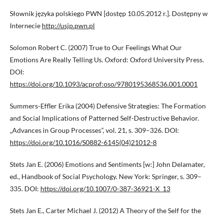
Słownik języka polskiego PWN [dostęp 10.05.2012 r.]. Dostępny w
Internecie
http://usjp.pwn.pl
Solomon Robert C. (2007) True to Our Feelings What Our
Emotions Are Really Telling Us. Oxford: Oxford University Press.
DOI:
https://doi.org/10.1093/acprof:oso/9780195368536.001.0001
Summers-Effler Erika (2004) Defensive Strategies: The Formation
and Social Implications of Patterned Self-Destructive Behavior.
„Advances in Group Processes”, vol. 21, s. 309–326. DOI:
https://doi.org/10.1016/S0882-6145(04)21012-8
Stets Jan E. (2006) Emotions and Sentiments [w:] John Delamater,
ed., Handbook of Social Psychology. New York: Springer, s. 309–
335. DOI:
https://doi.org/10.1007/0-387-36921-X_13
Stets Jan E., Carter Michael J. (2012) A Theory of the Self for the