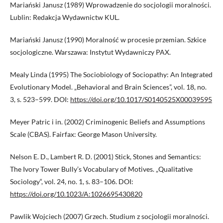
Mariański Janusz (1989) Wprowadzenie do socjologii moralności.
Lublin: Redakcja Wydawnictw KUL.
Mariański Janusz (1990) Moralność w procesie przemian. Szkice
socjologiczne. Warszawa: Instytut Wydawniczy PAX.
Mealy Linda (1995) The Sociobiology of Sociopathy: An Integrated
Evolutionary Model. „Behavioral and Brain Sciences”, vol. 18, no.
3, s. 523–599. DOI:
https://doi.org/10.1017/S0140525X00039595
Meyer Patric i in. (2002) Criminogenic Beliefs and Assumptions
Scale (CBAS). Fairfax: George Mason University.
Nelson E. D., Lambert R. D. (2001) Stick, Stones and Semantics:
The Ivory Tower Bully’s Vocabulary of Motives. „Qualitative
Sociology“, vol. 24, no. 1, s. 83–106. DOI:
https://doi.org/10.1023/A:1026695430820
Pawlik Wojciech (2007) Grzech. Studium z socjologii moralności.