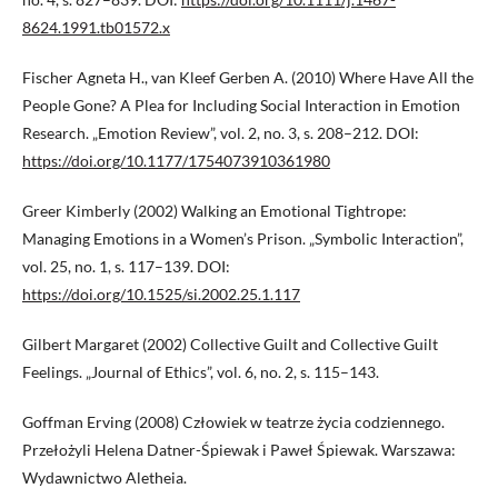
8624.1991.tb01572.x
Fischer Agneta H., van Kleef Gerben A. (2010) Where Have All the
People Gone? A Plea for Including Social Interaction in Emotion
Research. „Emotion Review”, vol. 2, no. 3, s. 208–212. DOI:
https://doi.org/10.1177/1754073910361980
Greer Kimberly (2002) Walking an Emotional Tightrope:
Managing Emotions in a Women’s Prison. „Symbolic Interaction”,
vol. 25, no. 1, s. 117–139. DOI:
https://doi.org/10.1525/si.2002.25.1.117
Gilbert Margaret (2002) Collective Guilt and Collective Guilt
Feelings. „Journal of Ethics”, vol. 6, no. 2, s. 115–143.
Goffman Erving (2008) Człowiek w teatrze życia codziennego.
Przełożyli Helena Datner-Śpiewak i Paweł Śpiewak. Warszawa:
Wydawnictwo Aletheia.