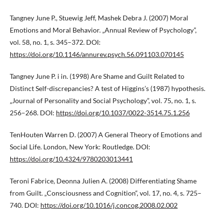
Tangney June P., Stuewig Jeff, Mashek Debra J. (2007) Moral
Emotions and Moral Behavior. „Annual Review of Psychology”,
vol. 58, no. 1, s. 345–372. DOI:
https://doi.org/10.1146/annurev.psych.56.091103.070145
Tangney June P. i in. (1998) Are Shame and Guilt Related to
Distinct Self-discrepancies? A test of Higgins’s (1987) hypothesis.
„Journal of Personality and Social Psychology”, vol. 75, no. 1, s.
256–268. DOI:
https://doi.org/10.1037/0022-3514.75.1.256
TenHouten Warren D. (2007) A General Theory of Emotions and
Social Life. London, New York: Routledge. DOI:
https://doi.org/10.4324/9780203013441
Teroni Fabrice, Deonna Julien A. (2008) Differentiating Shame
from Guilt. „Consciousness and Cognition“, vol. 17, no. 4, s. 725–
740. DOI:
https://doi.org/10.1016/j.concog.2008.02.002