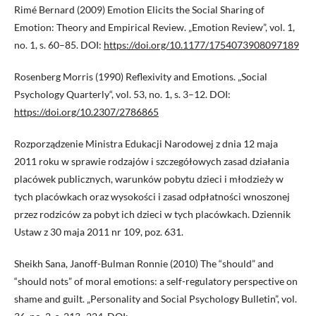
Rimé Bernard (2009) Emotion Elicits the Social Sharing of
Emotion: Theory and Empirical Review. „Emotion Review”, vol. 1,
no. 1, s. 60–85. DOI:
https://doi.org/10.1177/1754073908097189
Rosenberg Morris (1990) Reflexivity and Emotions. „Social
Psychology Quarterly“, vol. 53, no. 1, s. 3–12. DOI:
https://doi.org/10.2307/2786865
Rozporządzenie Ministra Edukacji Narodowej z dnia 12 maja
2011 roku w sprawie rodzajów i szczegółowych zasad działania
placówek publicznych, warunków pobytu dzieci i młodzieży w
tych placówkach oraz wysokości i zasad odpłatności wnoszonej
przez rodziców za pobyt ich dzieci w tych placówkach. Dziennik
Ustaw z 30 maja 2011 nr 109, poz. 631.
Sheikh Sana, Janoff-Bulman Ronnie (2010) The “should” and
“should nots” of moral emotions: a self-regulatory perspective on
shame and guilt. „Personality and Social Psychology Bulletin”, vol.