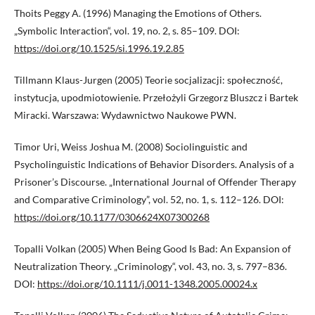
Thoits Peggy A. (1996) Managing the Emotions of Others.
„Symbolic Interaction“, vol. 19, no. 2, s. 85–109. DOI:
https://doi.org/10.1525/si.1996.19.2.85
Tillmann Klaus-Jurgen (2005) Teorie socjalizacji: społeczność,
instytucja, upodmiotowienie. Przełożyli Grzegorz Bluszcz i Bartek
Miracki. Warszawa: Wydawnictwo Naukowe PWN.
Timor Uri, Weiss Joshua M. (2008) Sociolinguistic and
Psycholinguistic Indications of Behavior Disorders. Analysis of a
Prisoner’s Discourse. „International Journal of Offender Therapy
and Comparative Criminology”, vol. 52, no. 1, s. 112–126. DOI:
https://doi.org/10.1177/0306624X07300268
Topalli Volkan (2005) When Being Good Is Bad: An Expansion of
Neutralization Theory. „Criminology“, vol. 43, no. 3, s. 797–836.
DOI:
https://doi.org/10.1111/j.0011-1348.2005.00024.x