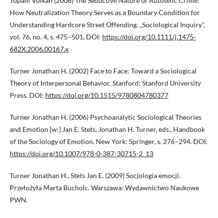
Topalli Volkan (2006) The Seductive Nature of Autotelic Crime:
How Neutralization Theory Serves as a Boundary Condition for
Understanding Hardcore Street Offending. „Sociological Inquiry”,
vol. 76, no. 4, s. 475–501. DOI:
https://doi.org/10.1111/j.1475-
682X.2006.00167.x
Turner Jonathan H. (2002) Face to Face: Toward a Sociological
Theory of Interpersonal Behavior. Stanford: Stanford University
Press. DOI:
https://doi.org/10.1515/9780804780377
Turner Jonathan H. (2006) Psychoanalytic Sociological Theories
and Emotion [w:] Jan E. Stets, Jonathan H. Turner, eds., Handbook
of the Sociology of Emotion. New York: Springer, s. 276–294. DOI:
https://doi.org/10.1007/978-0-387-30715-2_13
Turner Jonathan H., Stets Jan E. (2009) Socjologia emocji.
Przełożyła Marta Bucholc. Warszawa: Wydawnictwo Naukowe
PWN.