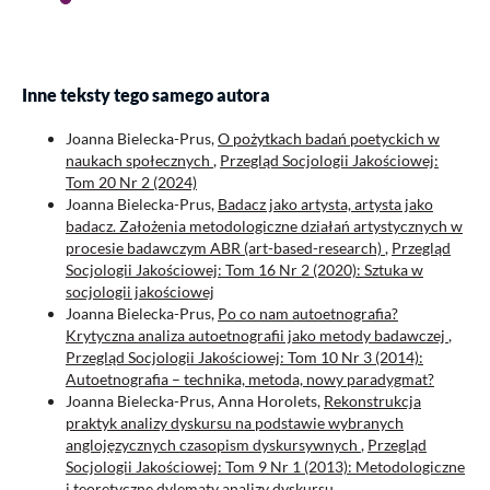
Inne teksty tego samego autora
Joanna Bielecka-Prus,
O pożytkach badań poetyckich w
naukach społecznych
,
Przegląd Socjologii Jakościowej:
Tom 20 Nr 2 (2024)
Joanna Bielecka-Prus,
Badacz jako artysta, artysta jako
badacz. Założenia metodologiczne działań artystycznych w
procesie badawczym ABR (art-based-research)
,
Przegląd
Socjologii Jakościowej: Tom 16 Nr 2 (2020): Sztuka w
socjologii jakościowej
Joanna Bielecka-Prus,
Po co nam autoetnografia?
Krytyczna analiza autoetnografii jako metody badawczej
,
Przegląd Socjologii Jakościowej: Tom 10 Nr 3 (2014):
Autoetnografia – technika, metoda, nowy paradygmat?
Joanna Bielecka-Prus, Anna Horolets,
Rekonstrukcja
praktyk analizy dyskursu na podstawie wybranych
anglojęzycznych czasopism dyskursywnych
,
Przegląd
Socjologii Jakościowej: Tom 9 Nr 1 (2013): Metodologiczne
i teoretyczne dylematy analizy dyskursu