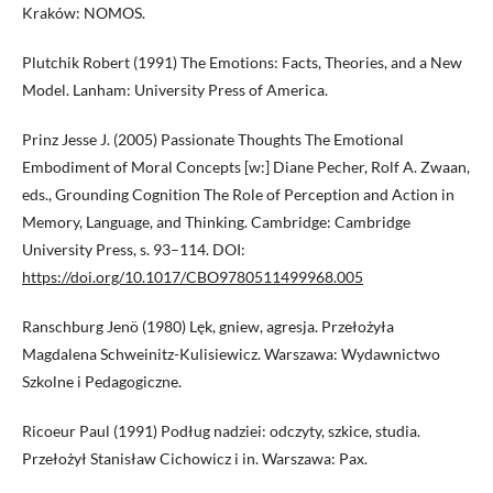
Kraków: NOMOS.
Plutchik Robert (1991) The Emotions: Facts, Theories, and a New
Model. Lanham: University Press of America.
Prinz Jesse J. (2005) Passionate Thoughts The Emotional
Embodiment of Moral Concepts [w:] Diane Pecher, Rolf A. Zwaan,
eds., Grounding Cognition The Role of Perception and Action in
Memory, Language, and Thinking. Cambridge: Cambridge
University Press, s. 93–114. DOI:
https://doi.org/10.1017/CBO9780511499968.005
Ranschburg Jenö (1980) Lęk, gniew, agresja. Przełożyła
Magdalena Schweinitz-Kulisiewicz. Warszawa: Wydawnictwo
Szkolne i Pedagogiczne.
Ricoeur Paul (1991) Podług nadziei: odczyty, szkice, studia.
Przełożył Stanisław Cichowicz i in. Warszawa: Pax.