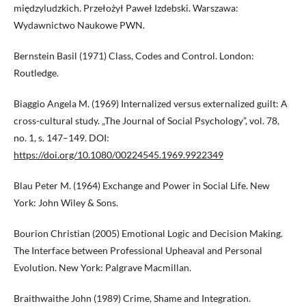
międzyludzkich. Przełożył Paweł Izdebski. Warszawa:
Wydawnictwo Naukowe PWN.
Bernstein Basil (1971) Class, Codes and Control. London:
Routledge.
Biaggio Angela M. (1969) Internalized versus externalized guilt: A
cross-cultural study. „The Journal of Social Psychology”, vol. 78,
no. 1, s. 147–149. DOI:
https://doi.org/10.1080/00224545.1969.9922349
Blau Peter M. (1964) Exchange and Power in Social Life. New
York: John Wiley & Sons.
Bourion Christian (2005) Emotional Logic and Decision Making.
The Interface between Professional Upheaval and Personal
Evolution. New York: Palgrave Macmillan.
Braithwaithe John (1989) Crime, Shame and Integration.