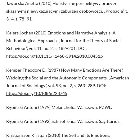
Jaworska Anetta (2010) Holistyczne perspektywy pracy ze
skazanymi niewykazującymi zaburzeń osobowości. „Probacja”, t.
3–4, s. 78–91.
Kelers Jochen (2010) Emotions and Narrative Analysis: A
Methodological Approach. „Journal for the Theory of Social
Behaviour”, vol. 41, no. 2, s. 182–201. DOI:
https://doi.org/10.1111/j.1468-5914.2010.00451.x
Kemper Theodore D. (1987) How Many Emotions Are There?
Wedding the Social and the Autonomic Components. „American
Journal of Sociology”, vol. 93, no. 2, s. 263–289. DOI:
https://doi.org/10.1086/228745
Kępiński Antoni (1979) Melancholia. Warszawa: PZWL.
Kępiński Antoni (1992) Schizofrenia. Warszawa: Sagittarius.
Kristjánsson Kristján (2010) The Self and Its Emotions.