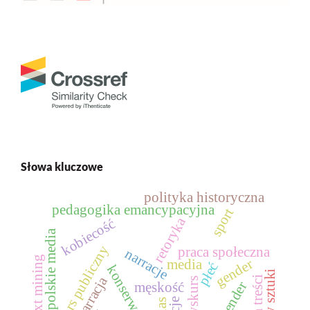
Słowa kluczowe
polityka historyczna
pedagogika emancypacyjna
sport
retoryka
kobiecość
polskie media
dyskurs publiczny
praca społeczna
narracje
text mining
gender
media
płeć
konserwatyzm
światy sztuki
narracja
dyskurs
męskość