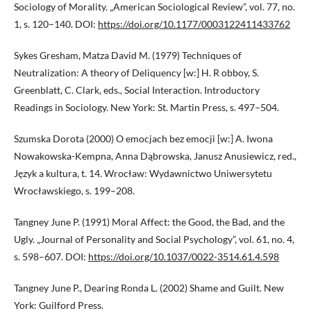
Sociology of Morality. „American Sociological Review”, vol. 77, no.
1, s. 120–140. DOI:
https://doi.org/10.1177/0003122411433762
Sykes Gresham, Matza David M. (1979) Techniques of
Neutralization: A theory of Deliquency [w:] H. R obboy, S.
Greenblatt, C. Clark, eds., Social Interaction. Introductory
Readings in Sociology. New York: St. Martin Press, s. 497–504.
Szumska Dorota (2000) O emocjach bez emocji [w:] A. Iwona
Nowakowska-Kempna, Anna Dąbrowska, Janusz Anusiewicz, red.,
Język a kultura, t. 14. Wrocław: Wydawnictwo Uniwersytetu
Wrocławskiego, s. 199–208.
Tangney June P. (1991) Moral Affect: the Good, the Bad, and the
Ugly. „Journal of Personality and Social Psychology”, vol. 61, no. 4,
s. 598–607. DOI:
https://doi.org/10.1037/0022-3514.61.4.598
Tangney June P., Dearing Ronda L. (2002) Shame and Guilt. New
York: Guilford Press.