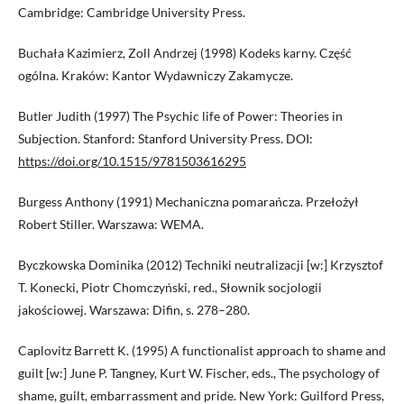
Cambridge: Cambridge University Press.
Buchała Kazimierz, Zoll Andrzej (1998) Kodeks karny. Część
ogólna. Kraków: Kantor Wydawniczy Zakamycze.
Butler Judith (1997) The Psychic life of Power: Theories in
Subjection. Stanford: Stanford University Press. DOI:
https://doi.org/10.1515/9781503616295
Burgess Anthony (1991) Mechaniczna pomarańcza. Przełożył
Robert Stiller. Warszawa: WEMA.
Byczkowska Dominika (2012) Techniki neutralizacji [w:] Krzysztof
T. Konecki, Piotr Chomczyński, red., Słownik socjologii
jakościowej. Warszawa: Difin, s. 278–280.
Caplovitz Barrett K. (1995) A functionalist approach to shame and
guilt [w:] June P. Tangney, Kurt W. Fischer, eds., The psychology of
shame, guilt, embarrassment and pride. New York: Guilford Press,