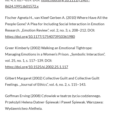
8624.1991.tb01572.x
Fischer Agneta H., van Kleef Gerben A. (2010) Where Have All the
People Gone? A Plea for Including Social Interaction in Emotion
Research. „Emotion Review”, vol. 2, no. 3, s. 208–212. DOI:
https://doi.org/10.1177/1754073910361980
Greer Kimberly (2002) Walking an Emotional Tightrope:
Managing Emotions in a Women’s Prison. „Symbolic Interaction”,
vol. 25, no. 1, s. 117–139. DOI:
https://doi.org/10.1525/si.2002.25.1.117
Gilbert Margaret (2002) Collective Guilt and Collective Guilt
Feelings. „Journal of Ethics”, vol. 6, no. 2, s. 115–143.
Goffman Erving (2008) Człowiek w teatrze życia codziennego.
Przełożyli Helena Datner-Śpiewak i Paweł Śpiewak. Warszawa:
Wydawnictwo Aletheia.