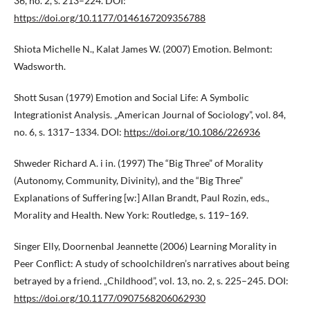
36, no. 2, s. 213–224. DOI:
https://doi.org/10.1177/0146167209356788
Shiota Michelle N., Kalat James W. (2007) Emotion. Belmont:
Wadsworth.
Shott Susan (1979) Emotion and Social Life: A Symbolic
Integrationist Analysis. „American Journal of Sociology”, vol. 84,
no. 6, s. 1317–1334. DOI:
https://doi.org/10.1086/226936
Shweder Richard A. i in. (1997) The “Big Three” of Morality
(Autonomy, Community, Divinity), and the “Big Three”
Explanations of Suffering [w:] Allan Brandt, Paul Rozin, eds.,
Morality and Health. New York: Routledge, s. 119–169.
Singer Elly, Doornenbal Jeannette (2006) Learning Morality in
Peer Conflict: A study of schoolchildren’s narratives about being
betrayed by a friend. „Childhood”, vol. 13, no. 2, s. 225–245. DOI:
https://doi.org/10.1177/0907568206062930