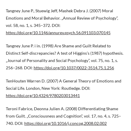
Tangney June P., Stuewig Jeff, Mashek Debra J. (2007) Moral
Emotions and Moral Behavior. „Annual Review of Psychology”,
vol. 58, no. 1, s. 345–372. DOI:
https://doi.org/10.1146/annurev.psych.56.091103.070145
Tangney June P. i in. (1998) Are Shame and Guilt Related to
Distinct Self-discrepancies? A test of Higgins’s (1987) hypothesis.
„Journal of Personality and Social Psychology”, vol. 75, no. 1, s.
256–268. DOI:
https://doi.org/10.1037/0022-3514.75.1.256
TenHouten Warren D. (2007) A General Theory of Emotions and
Social Life. London, New York: Routledge. DOI:
https://doi.org/10.4324/9780203013441
Teroni Fabrice, Deonna Julien A. (2008) Differentiating Shame
from Guilt. „Consciousness and Cognition“, vol. 17, no. 4, s. 725–
740. DOI:
https://doi.org/10.1016/j.concog.2008.02.002