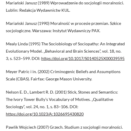
Mariański Janusz (1989) Wprowadzenie do socjologii moralności.
Lublin: Redakcja Wydawnictw KUL.
Mariański Janusz (1990) Moralność w procesie przemian. Szkice
socjologiczne. Warszawa: Instytut Wydawniczy PAX.
Mealy Linda (1995) The Sociobiology of Sociopathy: An Integrated
Evolutionary Model. „Behavioral and Brain Sciences”, vol. 18, no.
3, s. 523–599. DOI:
https://doi.org/10.1017/S0140525X00039595
Meyer Patric i in. (2002) Criminogenic Beliefs and Assumptions
Scale (CBAS). Fairfax: George Mason University.
Nelson E. D., Lambert R. D. (2001) Stick, Stones and Semantics:
The Ivory Tower Bully’s Vocabulary of Motives. „Qualitative
Sociology“, vol. 24, no. 1, s. 83–106. DOI:
https://doi.org/10.1023/A:1026695430820
Pawlik Wojciech (2007) Grzech. Studium z socjologii moralności.