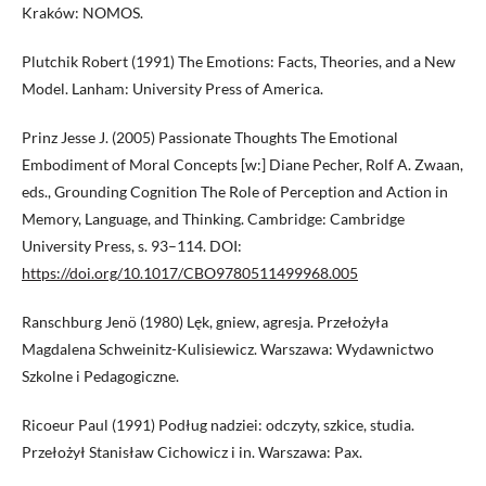
Kraków: NOMOS.
Plutchik Robert (1991) The Emotions: Facts, Theories, and a New
Model. Lanham: University Press of America.
Prinz Jesse J. (2005) Passionate Thoughts The Emotional
Embodiment of Moral Concepts [w:] Diane Pecher, Rolf A. Zwaan,
eds., Grounding Cognition The Role of Perception and Action in
Memory, Language, and Thinking. Cambridge: Cambridge
University Press, s. 93–114. DOI:
https://doi.org/10.1017/CBO9780511499968.005
Ranschburg Jenö (1980) Lęk, gniew, agresja. Przełożyła
Magdalena Schweinitz-Kulisiewicz. Warszawa: Wydawnictwo
Szkolne i Pedagogiczne.
Ricoeur Paul (1991) Podług nadziei: odczyty, szkice, studia.
Przełożył Stanisław Cichowicz i in. Warszawa: Pax.