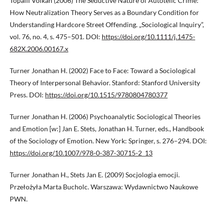
Topalli Volkan (2006) The Seductive Nature of Autotelic Crime:
How Neutralization Theory Serves as a Boundary Condition for
Understanding Hardcore Street Offending. „Sociological Inquiry”,
vol. 76, no. 4, s. 475–501. DOI:
https://doi.org/10.1111/j.1475-
682X.2006.00167.x
Turner Jonathan H. (2002) Face to Face: Toward a Sociological
Theory of Interpersonal Behavior. Stanford: Stanford University
Press. DOI:
https://doi.org/10.1515/9780804780377
Turner Jonathan H. (2006) Psychoanalytic Sociological Theories
and Emotion [w:] Jan E. Stets, Jonathan H. Turner, eds., Handbook
of the Sociology of Emotion. New York: Springer, s. 276–294. DOI:
https://doi.org/10.1007/978-0-387-30715-2_13
Turner Jonathan H., Stets Jan E. (2009) Socjologia emocji.
Przełożyła Marta Bucholc. Warszawa: Wydawnictwo Naukowe
PWN.