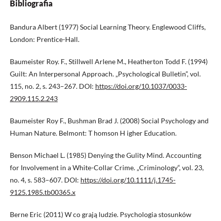
Bibliografia
Bandura Albert (1977) Social Learning Theory. Englewood Cliffs,
London: Prentice-Hall.
Baumeister Roy. F., Stillwell Arlene M., Heatherton Todd F. (1994)
Guilt: An Interpersonal Approach. „Psychological Bulletin”, vol.
115, no. 2, s. 243–267. DOI:
https://doi.org/10.1037/0033-
2909.115.2.243
Baumeister Roy F., Bushman Brad J. (2008) Social Psychology and
Human Nature. Belmont: T homson H igher Education.
Benson Michael L. (1985) Denying the Gulity Mind. Accounting
for Involvement in a White-Collar Crime. „Criminology“, vol. 23,
no. 4, s. 583–607. DOI:
https://doi.org/10.1111/j.1745-
9125.1985.tb00365.x
Berne Eric (2011) W co grają ludzie. Psychologia stosunków