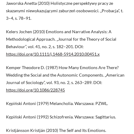
Jaworska Anetta (2010) Holistyczne perspektywy pracy ze
skazanymi niewykazującymi zaburzeń osobowości. „Probacja”, t.
3–4, s. 78–91.
Kelers Jochen (2010) Emotions and Narrative Analysis: A
Methodological Approach. „Journal for the Theory of Social
Behaviour”, vol. 41, no. 2, s. 182–201. DOI:
https://doi.org/10.1111/j.1468-5914.2010.00451.x
Kemper Theodore D. (1987) How Many Emotions Are There?
Wedding the Social and the Autonomic Components. „American
Journal of Sociology”, vol. 93, no. 2, s. 263–289. DOI:
https://doi.org/10.1086/228745
Kępiński Antoni (1979) Melancholia. Warszawa: PZWL.
Kępiński Antoni (1992) Schizofrenia. Warszawa: Sagittarius.
Kristjánsson Kristján (2010) The Self and Its Emotions.