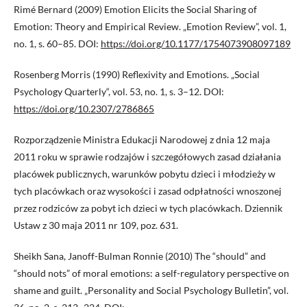
Rimé Bernard (2009) Emotion Elicits the Social Sharing of
Emotion: Theory and Empirical Review. „Emotion Review”, vol. 1,
no. 1, s. 60–85. DOI:
https://doi.org/10.1177/1754073908097189
Rosenberg Morris (1990) Reflexivity and Emotions. „Social
Psychology Quarterly“, vol. 53, no. 1, s. 3–12. DOI:
https://doi.org/10.2307/2786865
Rozporządzenie Ministra Edukacji Narodowej z dnia 12 maja
2011 roku w sprawie rodzajów i szczegółowych zasad działania
placówek publicznych, warunków pobytu dzieci i młodzieży w
tych placówkach oraz wysokości i zasad odpłatności wnoszonej
przez rodziców za pobyt ich dzieci w tych placówkach. Dziennik
Ustaw z 30 maja 2011 nr 109, poz. 631.
Sheikh Sana, Janoff-Bulman Ronnie (2010) The “should” and
“should nots” of moral emotions: a self-regulatory perspective on
shame and guilt. „Personality and Social Psychology Bulletin”, vol.