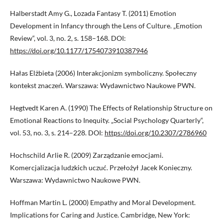
Halberstadt Amy G., Lozada Fantasy T. (2011) Emotion
Development in Infancy through the Lens of Culture. „Emotion
Review“, vol. 3, no. 2, s. 158–168. DOI:
https://doi.org/10.1177/1754073910387946
Hałas Elżbieta (2006) Interakcjonizm symboliczny. Społeczny
kontekst znaczeń. Warszawa: Wydawnictwo Naukowe PWN.
Hegtvedt Karen A. (1990) The Effects of Relationship Structure on
Emotional Reactions to Inequity. „Social Psychology Quarterly“,
vol. 53, no. 3, s. 214–228. DOI:
https://doi.org/10.2307/2786960
Hochschild Arlie R. (2009) Zarządzanie emocjami.
Komercjalizacja ludzkich uczuć. Przełożył Jacek Konieczny.
Warszawa: Wydawnictwo Naukowe PWN.
Hoffman Martin L. (2000) Empathy and Moral Development.
Implications for Caring and Justice. Cambridge, New York: