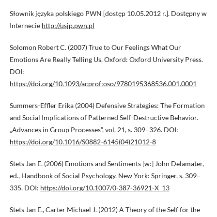
Słownik języka polskiego PWN [dostęp 10.05.2012 r.]. Dostępny w
Internecie
http://usjp.pwn.pl
Solomon Robert C. (2007) True to Our Feelings What Our
Emotions Are Really Telling Us. Oxford: Oxford University Press.
DOI:
https://doi.org/10.1093/acprof:oso/9780195368536.001.0001
Summers-Effler Erika (2004) Defensive Strategies: The Formation
and Social Implications of Patterned Self-Destructive Behavior.
„Advances in Group Processes”, vol. 21, s. 309–326. DOI:
https://doi.org/10.1016/S0882-6145(04)21012-8
Stets Jan E. (2006) Emotions and Sentiments [w:] John Delamater,
ed., Handbook of Social Psychology. New York: Springer, s. 309–
335. DOI:
https://doi.org/10.1007/0-387-36921-X_13
Stets Jan E., Carter Michael J. (2012) A Theory of the Self for the