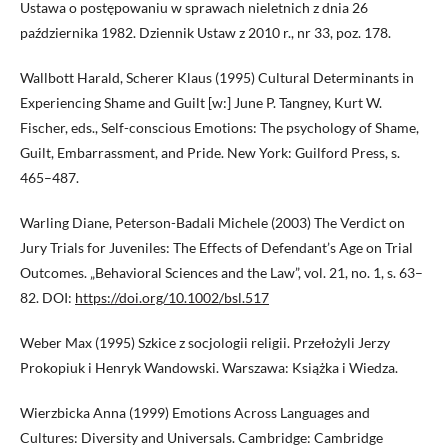
Ustawa o postępowaniu w sprawach nieletnich z dnia 26
października 1982. Dziennik Ustaw z 2010 r., nr 33, poz. 178.
Wallbott Harald, Scherer Klaus (1995) Cultural Determinants in
Experiencing Shame and Guilt [w:] June P. Tangney, Kurt W.
Fischer, eds., Self-conscious Emotions: The psychology of Shame,
Guilt, Embarrassment, and Pride. New York: Guilford Press, s.
465–487.
Warling Diane, Peterson-Badali Michele (2003) The Verdict on
Jury Trials for Juveniles: The Effects of Defendant’s Age on Trial
Outcomes. „Behavioral Sciences and the Law”, vol. 21, no. 1, s. 63–
82. DOI:
https://doi.org/10.1002/bsl.517
Weber Max (1995) Szkice z socjologii religii. Przełożyli Jerzy
Prokopiuk i Henryk Wandowski. Warszawa: Książka i Wiedza.
Wierzbicka Anna (1999) Emotions Across Languages and
Cultures: Diversity and Universals. Cambridge: Cambridge