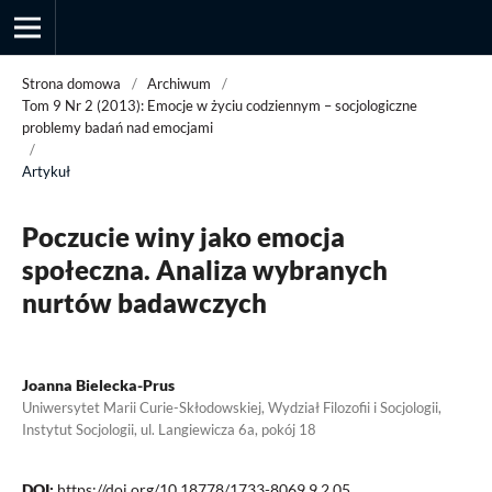
Strona domowa
/
Archiwum
/
Tom 9 Nr 2 (2013): Emocje w życiu codziennym – socjologiczne
problemy badań nad emocjami
/
Przegląd Socjologii Jakościowej
Artykuł
Poczucie winy jako emocja
społeczna. Analiza wybranych
nurtów badawczych
Joanna Bielecka-Prus
Uniwersytet Marii Curie-Skłodowskiej, Wydział Filozofii i Socjologii,
Instytut Socjologii, ul. Langiewicza 6a, pokój 18
DOI:
https://doi.org/10.18778/1733-8069.9.2.05