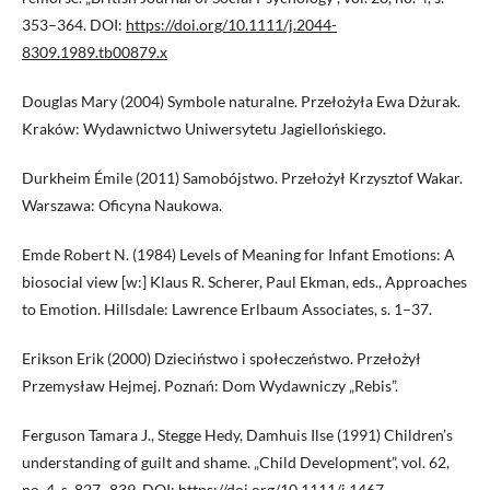
353–364. DOI:
https://doi.org/10.1111/j.2044-
8309.1989.tb00879.x
Douglas Mary (2004) Symbole naturalne. Przełożyła Ewa Dżurak.
Kraków: Wydawnictwo Uniwersytetu Jagiellońskiego.
Durkheim Émile (2011) Samobójstwo. Przełożył Krzysztof Wakar.
Warszawa: Oficyna Naukowa.
Emde Robert N. (1984) Levels of Meaning for Infant Emotions: A
biosocial view [w:] Klaus R. Scherer, Paul Ekman, eds., Approaches
to Emotion. Hillsdale: Lawrence Erlbaum Associates, s. 1–37.
Erikson Erik (2000) Dzieciństwo i społeczeństwo. Przełożył
Przemysław Hejmej. Poznań: Dom Wydawniczy „Rebis”.
Ferguson Tamara J., Stegge Hedy, Damhuis Ilse (1991) Children’s
understanding of guilt and shame. „Child Development”, vol. 62,
no. 4, s. 827–839. DOI:
https://doi.org/10.1111/j.1467-