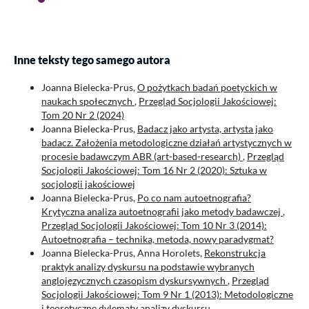
Inne teksty tego samego autora
Joanna Bielecka-Prus,
O pożytkach badań poetyckich w
naukach społecznych
,
Przegląd Socjologii Jakościowej:
Tom 20 Nr 2 (2024)
Joanna Bielecka-Prus,
Badacz jako artysta, artysta jako
badacz. Założenia metodologiczne działań artystycznych w
procesie badawczym ABR (art-based-research)
,
Przegląd
Socjologii Jakościowej: Tom 16 Nr 2 (2020): Sztuka w
socjologii jakościowej
Joanna Bielecka-Prus,
Po co nam autoetnografia?
Krytyczna analiza autoetnografii jako metody badawczej
,
Przegląd Socjologii Jakościowej: Tom 10 Nr 3 (2014):
Autoetnografia – technika, metoda, nowy paradygmat?
Joanna Bielecka-Prus, Anna Horolets,
Rekonstrukcja
praktyk analizy dyskursu na podstawie wybranych
anglojęzycznych czasopism dyskursywnych
,
Przegląd
Socjologii Jakościowej: Tom 9 Nr 1 (2013): Metodologiczne
i teoretyczne dylematy analizy dyskursu