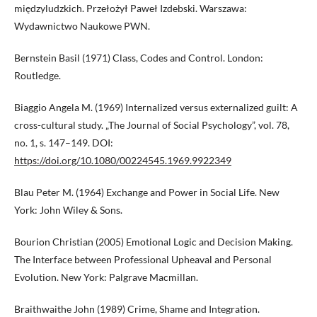
międzyludzkich. Przełożył Paweł Izdebski. Warszawa:
Wydawnictwo Naukowe PWN.
Bernstein Basil (1971) Class, Codes and Control. London:
Routledge.
Biaggio Angela M. (1969) Internalized versus externalized guilt: A
cross-cultural study. „The Journal of Social Psychology”, vol. 78,
no. 1, s. 147–149. DOI:
https://doi.org/10.1080/00224545.1969.9922349
Blau Peter M. (1964) Exchange and Power in Social Life. New
York: John Wiley & Sons.
Bourion Christian (2005) Emotional Logic and Decision Making.
The Interface between Professional Upheaval and Personal
Evolution. New York: Palgrave Macmillan.
Braithwaithe John (1989) Crime, Shame and Integration.