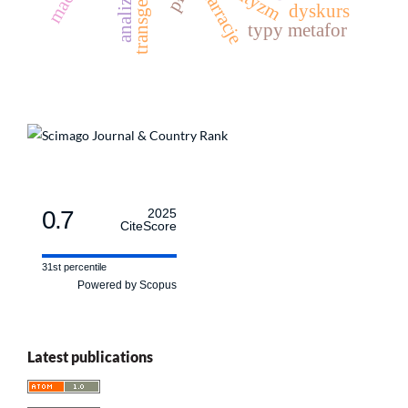
transgender
narracje
dyskurs
typy metafor
0.7
2025
CiteScore
31st percentile
Powered by Scopus
Latest publications