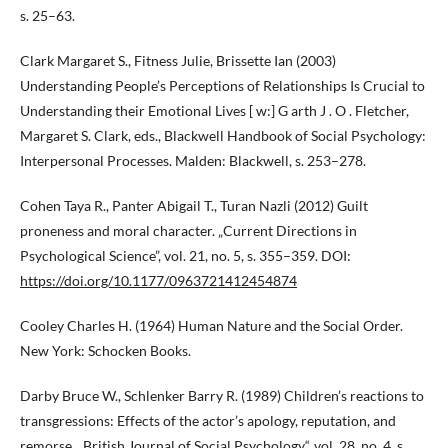
s. 25–63.
Clark Margaret S., Fitness Julie, Brissette Ian (2003)
Understanding People’s Perceptions of Relationships Is Crucial to
Understanding their Emotional Lives [ w:] G arth J . O . Fletcher,
Margaret S. Clark, eds., Blackwell Handbook of Social Psychology:
Interpersonal Processes. Malden: Blackwell, s. 253–278.
Cohen Taya R., Panter Abigail T., Turan Nazli (2012) Guilt
proneness and moral character. „Current Directions in
Psychological Science”, vol. 21, no. 5, s. 355–359. DOI:
https://doi.org/10.1177/0963721412454874
Cooley Charles H. (1964) Human Nature and the Social Order.
New York: Schocken Books.
Darby Bruce W., Schlenker Barry R. (1989) Children’s reactions to
transgressions: Effects of the actor’s apology, reputation, and
remorse. „British Journal of Social Psychology“, vol. 28, no. 4, s.