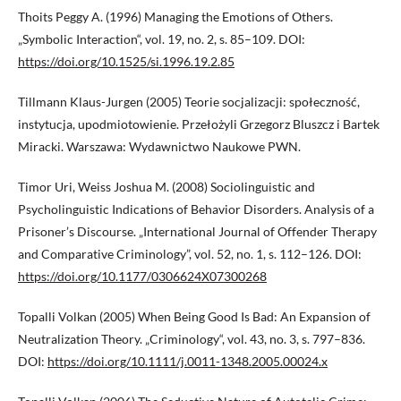
Thoits Peggy A. (1996) Managing the Emotions of Others.
„Symbolic Interaction“, vol. 19, no. 2, s. 85–109. DOI:
https://doi.org/10.1525/si.1996.19.2.85
Tillmann Klaus-Jurgen (2005) Teorie socjalizacji: społeczność,
instytucja, upodmiotowienie. Przełożyli Grzegorz Bluszcz i Bartek
Miracki. Warszawa: Wydawnictwo Naukowe PWN.
Timor Uri, Weiss Joshua M. (2008) Sociolinguistic and
Psycholinguistic Indications of Behavior Disorders. Analysis of a
Prisoner’s Discourse. „International Journal of Offender Therapy
and Comparative Criminology”, vol. 52, no. 1, s. 112–126. DOI:
https://doi.org/10.1177/0306624X07300268
Topalli Volkan (2005) When Being Good Is Bad: An Expansion of
Neutralization Theory. „Criminology“, vol. 43, no. 3, s. 797–836.
DOI:
https://doi.org/10.1111/j.0011-1348.2005.00024.x