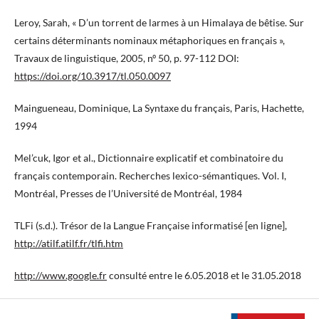
Leroy, Sarah, « D’un torrent de larmes à un Himalaya de bêtise. Sur
certains déterminants nominaux métaphoriques en français »,
Travaux de linguistique, 2005, nº 50, p. 97-112 DOI:
https://doi.org/10.3917/tl.050.0097
Maingueneau, Dominique, La Syntaxe du français, Paris, Hachette,
1994
Mel’cuk, Igor et al., Dictionnaire explicatif et combinatoire du
français contemporain. Recherches lexico-sémantiques. Vol. I,
Montréal, Presses de l’Université de Montréal, 1984
TLFi (s.d.). Trésor de la Langue Française informatisé [en ligne],
http://atilf.atilf.fr/tlfi.htm
http://www.google.fr
consulté entre le 6.05.2018 et le 31.05.2018