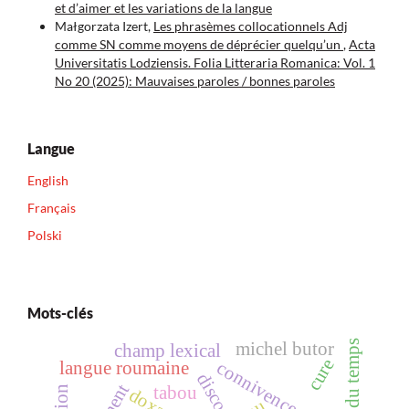
et d’aimer et les variations de la langue
Małgorzata Izert,
Les phrasèmes collocationnels Adj
comme SN comme moyens de déprécier quelqu’un
,
Acta
Universitatis Lodziensis. Folia Litteraria Romanica: Vol. 1
No 20 (2025): Mauvaises paroles / bonnes paroles
Langue
English
Français
Polski
Mots-clés
l’emploi du temps
michel butor
champ lexical
cure
langue roumaine
connivence
discours
tabou
doxa