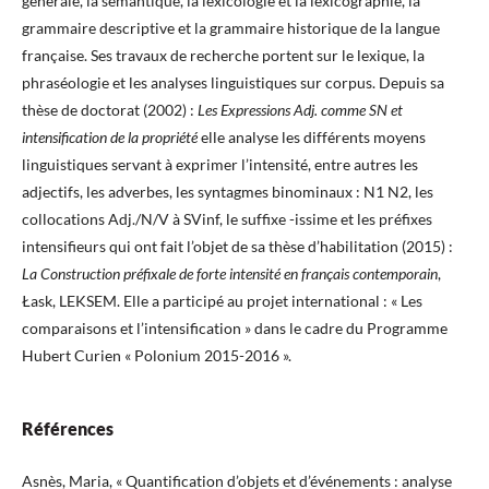
générale, la sémantique, la lexicologie et la lexicographie, la
grammaire descriptive et la grammaire historique de la langue
française. Ses travaux de recherche portent sur le lexique, la
phraséologie et les analyses linguistiques sur corpus. Depuis sa
thèse de doctorat (2002) :
Les Expressions Adj. comme SN et
intensification de la propriété
elle analyse les différents moyens
linguistiques servant à exprimer l’intensité, entre autres les
adjectifs, les adverbes, les syntagmes binominaux : N1 N2, les
collocations Adj./N/V à SVinf, le suffixe -issime et les préfixes
intensifieurs qui ont fait l’objet de sa thèse d’habilitation (2015) :
La Construction préfixale de forte intensité en français contemporain
,
Łask, LEKSEM. Elle a participé au projet international : « Les
comparaisons et l’intensification » dans le cadre du Programme
Hubert Curien « Polonium 2015-2016 ».
Références
Asnès, Maria, « Quantification d’objets et d’événements : analyse