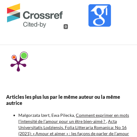
0
Articles les plus lus par le même auteur ou la même
autrice
Małgorzata Izert, Ewa Pilecka,
Comment exprimer en mots
l’intensité de l’amour pour un être bien-aimé ?
,
Acta
Universitatis Lodziensis. Folia Litteraria Romanica: No 16
(2021): « Amour et aimer » : les façons de parler de l’amour