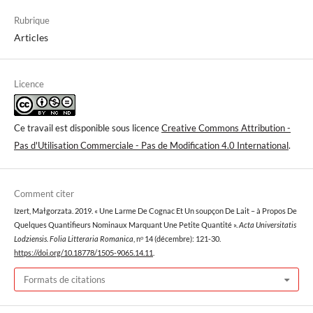
Rubrique
Articles
Licence
Ce travail est disponible sous licence
Creative Commons Attribution -
Pas d'Utilisation Commerciale - Pas de Modification 4.0 International
.
Comment citer
Izert, Małgorzata. 2019. « Une Larme De Cognac Et Un soupçon De Lait – à Propos De
Quelques Quantifieurs Nominaux Marquant Une Petite Quantité ».
Acta Universitatis
Lodziensis. Folia Litteraria Romanica
, nᵒ 14 (décembre): 121-30.
https://doi.org/10.18778/1505-9065.14.11
.
Formats de citations