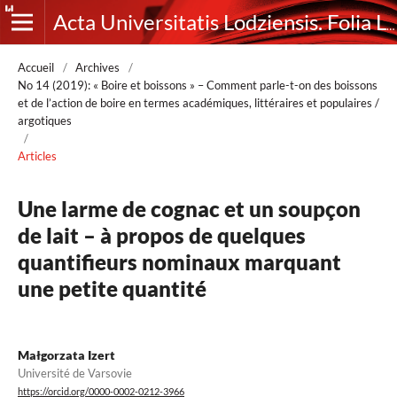
Acta Universitatis Lodziensis. Folia Litteraria Romanica
Accueil
/
Archives
/
No 14 (2019): « Boire et boissons » – Comment parle-t-on des boissons
et de l’action de boire en termes académiques, littéraires et populaires /
argotiques
/
Articles
Une larme de cognac et un soupçon
de lait – à propos de quelques
quantifieurs nominaux marquant
une petite quantité
Małgorzata Izert
Université de Varsovie
https://orcid.org/0000-0002-0212-3966