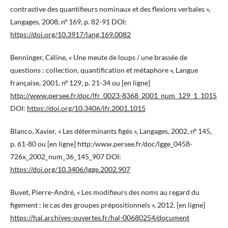
contrastive des quantifieurs nominaux et des flexions verbales »,
Langages, 2008, nº 169, p. 82-91 DOI:
https://doi.org/10.3917/lang.169.0082
Benninger, Céline, « Une meute de loups / une brassée de
questions : collection, quantification et métaphore », Langue
française, 2001, nº 129, p. 21-34 ou [en ligne]
http://www.persee.fr/doc/lfr_0023-8368_2001_num_129_1_1015
DOI:
https://doi.org/10.3406/lfr.2001.1015
Blanco, Xavier, « Les déterminants figés », Langages, 2002, nº 145,
p. 61-80 ou [en ligne] http:/www.persee.fr/doc/lgge_0458-
726x_2002_num_36_145_907 DOI:
https://doi.org/10.3406/lgge.2002.907
Buvet, Pierre-André, « Les modifieurs des noms au regard du
figement : le cas des groupes prépositionnels », 2012, [en ligne]
https://hal.archives-ouvertes.fr/hal-00680254/document