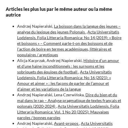
Articles les plus lus par le même auteur ou la même
autrice
Andrzej Napieralski,
La boisson dans la langue des jeunes –
analyse du lexique des jeunes Polonais
,
Acta Universitatis
Lodziensis. Folia Litteraria Romanica: No 14 (2019): « Boire
et boissons » – Comment parle-t-on des boissons et de
l’action de boire en termes académiques, littéraires et
populaires / argotiques
Alicja Kacprzak, Andrzej Napieralski,
Histoire d’un amour
et d’une haine inconditionnels : les surnoms et les
sobriquets des équipes de football
,
Acta Universitatis
Lodziensis. Folia Litteraria Romanica: No 16 (2021): «
Amour et aimer » : les façons de parler de l’amour et
d’aimer et les variations de la langue
Andrzej Napieralski, Lena Czerwińska,
Dire du bien et du
mal dans le rap – Analyse pragmatique de textes français et
polonais (2020-2024)
,
Acta Universitatis Lodziensis. Folia
Litteraria Romanica: Vol. 1 No 20 (2025): Mauvaises
paroles / bonnes paroles
Andrzej Napieralski,
Avant-propos
,
Acta Universitatis