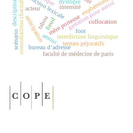
consultations charitables
fonction lexicale
euphémisme
description
dystopie
gestation pour autrui
intensité
acteur
mère porteuse
anticipation
tabou
freud
collocation
foot
scénario
amour
interdiction linguistique
termes péjoratifs
bureau d’adresse
faculté de médecine de paris