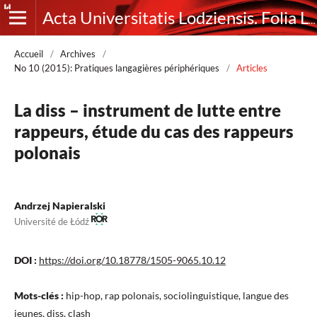
Acta Universitatis Lodziensis. Folia Litteraria Romanica
Accueil
/
Archives
/
No 10 (2015): Pratiques langagières périphériques
/
Articles
La diss – instrument de lutte entre
rappeurs, étude du cas des rappeurs
polonais
Andrzej Napieralski
Université de Łódź
DOI :
https://doi.org/10.18778/1505-9065.10.12
Mots-clés :
hip-hop, rap polonais, sociolinguistique, langue des
jeunes, diss, clash