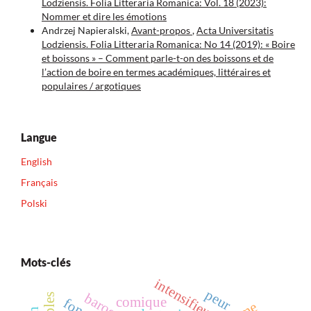
Lodziensis. Folia Litteraria Romanica: Vol. 18 (2023):
Nommer et dire les émotions
Andrzej Napieralski,
Avant-propos
,
Acta Universitatis
Lodziensis. Folia Litteraria Romanica: No 14 (2019): « Boire
et boissons » – Comment parle-t-on des boissons et de
l’action de boire en termes académiques, littéraires et
populaires / argotiques
Langue
English
Français
Polski
Mots-clés
intensifieur
peur
baroque
comique