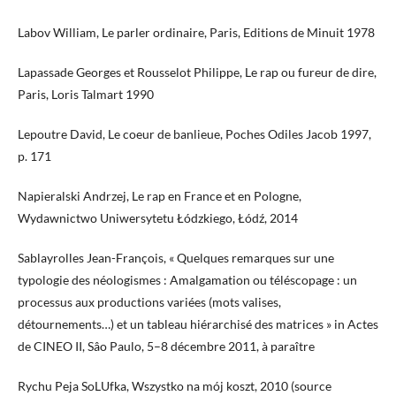
Labov William, Le parler ordinaire, Paris, Editions de Minuit 1978
Lapassade Georges et Rousselot Philippe, Le rap ou fureur de dire,
Paris, Loris Talmart 1990
Lepoutre David, Le coeur de banlieue, Poches Odiles Jacob 1997,
p. 171
Napieralski Andrzej, Le rap en France et en Pologne,
Wydawnictwo Uniwersytetu Łódzkiego, Łódź, 2014
Sablayrolles Jean-François, « Quelques remarques sur une
typologie des néologismes : Amalgamation ou téléscopage : un
processus aux productions variées (mots valises,
détournements…) et un tableau hiérarchisé des matrices » in Actes
de CINEO II, Sâo Paulo, 5–8 décembre 2011, à paraître
Rychu Peja SoLUfka, Wszystko na mój koszt, 2010 (source