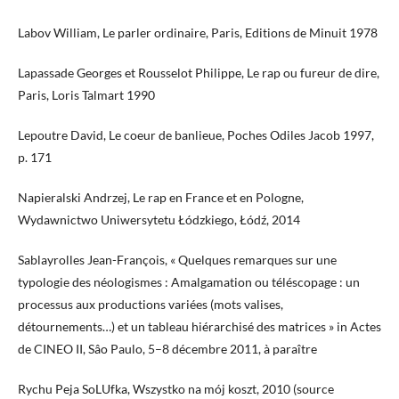
Labov William, Le parler ordinaire, Paris, Editions de Minuit 1978
Lapassade Georges et Rousselot Philippe, Le rap ou fureur de dire,
Paris, Loris Talmart 1990
Lepoutre David, Le coeur de banlieue, Poches Odiles Jacob 1997,
p. 171
Napieralski Andrzej, Le rap en France et en Pologne,
Wydawnictwo Uniwersytetu Łódzkiego, Łódź, 2014
Sablayrolles Jean-François, « Quelques remarques sur une
typologie des néologismes : Amalgamation ou téléscopage : un
processus aux productions variées (mots valises,
détournements…) et un tableau hiérarchisé des matrices » in Actes
de CINEO II, Sâo Paulo, 5–8 décembre 2011, à paraître
Rychu Peja SoLUfka, Wszystko na mój koszt, 2010 (source