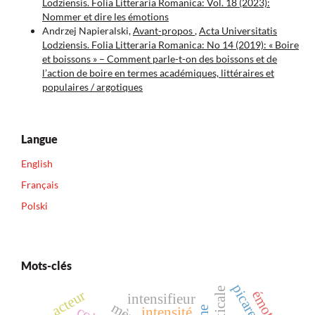
Lodziensis. Folia Litteraria Romanica: Vol. 18 (2023):
Nommer et dire les émotions
Andrzej Napieralski,
Avant-propos
,
Acta Universitatis
Lodziensis. Folia Litteraria Romanica: No 14 (2019): « Boire
et boissons » – Comment parle-t-on des boissons et de
l’action de boire en termes académiques, littéraires et
populaires / argotiques
Langue
English
Français
Polski
Mots-clés
picaresque
acteur
émotion
intensifieur
intensité