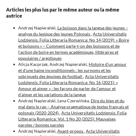
Articles les plus lus par le même auteur ou la même
autrice
Andrzej Napieralski,
La boisson dans la langue des jeunes –
analyse du lexique des jeunes Polonais
,
Acta Universitatis
Lodziensis. Folia Litteraria Romanica: No 14 (2019): « Boire
et boissons » – Comment parle-t-on des boissons et de
l’action de boire en termes académiques, littéraires et
populaires / argotiques
Alicja Kacprzak, Andrzej Napieralski,
Histoire d’un amour
et d’une haine inconditionnels : les surnoms et les
sobriquets des équipes de football
,
Acta Universitatis
Lodziensis. Folia Litteraria Romanica: No 16 (2021): «
Amour et aimer » : les façons de parler de l’amour et
d’aimer et les variations de la langue
Andrzej Napieralski, Lena Czerwińska,
Dire du bien et du
mal dans le rap – Analyse pragmatique de textes français et
polonais (2020-2024)
,
Acta Universitatis Lodziensis. Folia
Litteraria Romanica: Vol. 1 No 20 (2025): Mauvaises
paroles / bonnes paroles
Andrzej Napieralski,
Avant-propos
,
Acta Universitatis