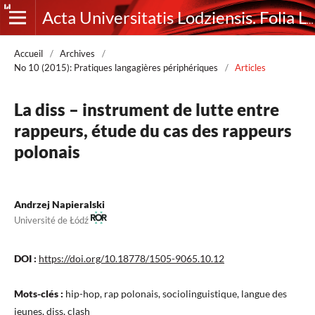
Acta Universitatis Lodziensis. Folia Litteraria Romanica
Accueil
/
Archives
/
No 10 (2015): Pratiques langagières périphériques
/
Articles
La diss – instrument de lutte entre
rappeurs, étude du cas des rappeurs
polonais
Andrzej Napieralski
Université de Łódź
DOI :
https://doi.org/10.18778/1505-9065.10.12
Mots-clés :
hip-hop, rap polonais, sociolinguistique, langue des
jeunes, diss, clash