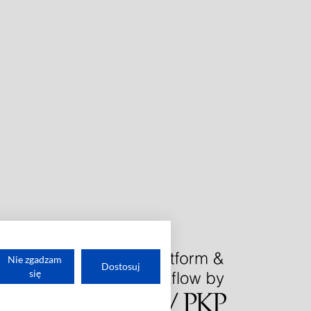
Nie zgadzam
Dostosuj
się