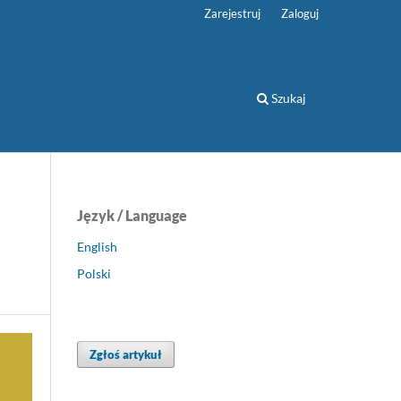
Zarejestruj
Zaloguj
Szukaj
Język / Language
English
Polski
Zgłoś artykuł