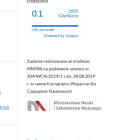
citescore
0.1
2025
CiteScore
o
13th percentile
Powered by Scopus
Zadanie realizowane ze środków
MNiSW na podstawie umowy nr
304/WCN/2019/1 z dn. 28.08.2019
r. w ramach programu Wsparcie dla
Czasopism Naukowych
e
h 4.0