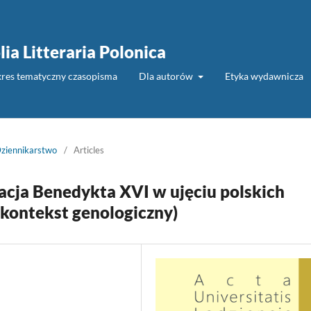
lia Litteraria Polonica
akres tematyczny czasopisma
Dla autorów
Etyka wydawnicza
Dziennikarstwo
/
Articles
ja Benedykta XVI w ujęciu polskich
 (kontekst genologiczny)