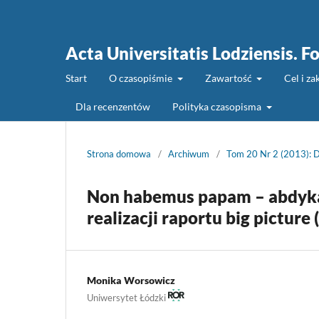
Acta Universitatis Lodziensis. Fo
Start
O czasopiśmie
Zawartość
Cel i z
Dla recenzentów
Polityka czasopisma
Strona domowa
/
Archiwum
/
Tom 20 Nr 2 (2013): 
Non habemus papam – abdykac
realizacji raportu big picture
Monika Worsowicz
Uniwersytet Łódzki