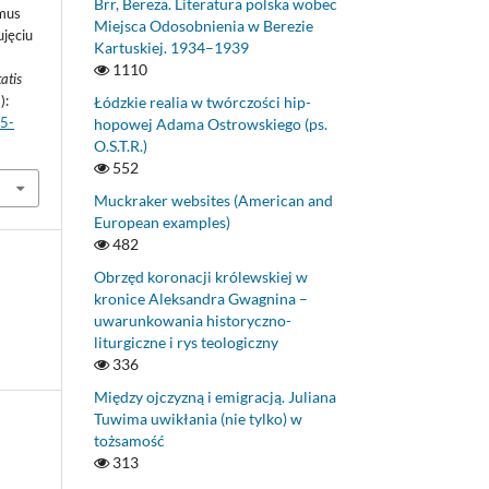
Brr, Bereza. Literatura polska wobec
mus
Miejsca Odosobnienia w Berezie
jęciu
Kartuskiej. 1934–1939
1110
atis
):
Łódzkie realia w twórczości hip-
05-
hopowej Adama Ostrowskiego (ps.
O.S.T.R.)
552
Muckraker websites (American and
European examples)
482
Obrzęd koronacji królewskiej w
kronice Aleksandra Gwagnina –
uwarunkowania historyczno-
liturgiczne i rys teologiczny
336
Między ojczyzną i emigracją. Juliana
Tuwima uwikłania (nie tylko) w
tożsamość
313