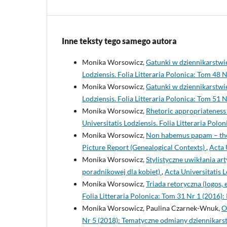
Inne teksty tego samego autora
Monika Worsowicz,
Gatunki w dziennikarstwi
Lodziensis. Folia Litteraria Polonica: Tom 48
Monika Worsowicz,
Gatunki w dziennikarstwie
Lodziensis. Folia Litteraria Polonica: Tom 51
Monika Worsowicz,
Rhetoric appropriatenes
Universitatis Lodziensis. Folia Litteraria Polo
Monika Worsowicz,
Non habemus papam – the A
Picture Report (Genealogical Contexts)
,
Acta 
Monika Worsowicz,
Stylistyczne uwikłania a
poradnikowej dla kobiet)
,
Acta Universitatis L
Monika Worsowicz,
Triada retoryczna (logos,
Folia Litteraria Polonica: Tom 31 Nr 1 (2016):
Monika Worsowicz, Paulina Czarnek-Wnuk,
O
Nr 5 (2018): Tematyczne odmiany dziennikars