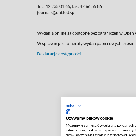
Tel.: 42 235 01 65, fax: 42 66 55 86
journals@uni.lodz.pl
Wydania online są dostępne bez ograniczeń w Ope
W sprawie prenumeraty wydań papierowych prosimy
Deklaracja dostępności
polski
Używamy plików cookie
Możemy je zamieścić w celu analizy danych 
internetowej, pokazania spersonalizowanych
doświadczenia na stronie internetowej. Aby 