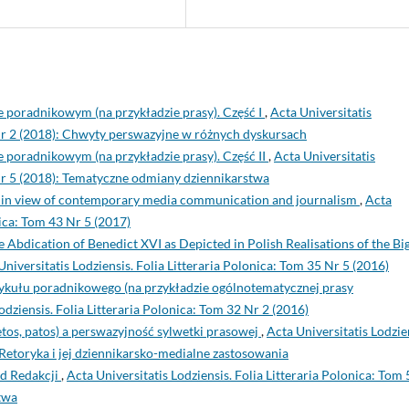
e poradnikowym (na przykładzie prasy). Część I
,
Acta Universitatis
 Nr 2 (2018): Chwyty perswazyjne w różnych dyskursach
 poradnikowym (na przykładzie prasy). Część II
,
Acta Universitatis
 Nr 5 (2018): Tematyczne odmiany dziennikarstwa
s in view of contemporary media communication and journalism
,
Acta
nica: Tom 43 Nr 5 (2017)
bdication of Benedict XVI as Depicted in Polish Realisations of the Bi
Universitatis Lodziensis. Folia Litteraria Polonica: Tom 35 Nr 5 (2016)
rtykułu poradnikowego (na przykładzie ogólnotematycznej prasy
odziensis. Folia Litteraria Polonica: Tom 32 Nr 2 (2016)
 etos, patos) a perswazyjność sylwetki prasowej
,
Acta Universitatis Lodzie
 Retoryka i jej dziennikarsko-medialne zastosowania
d Redakcji
,
Acta Universitatis Lodziensis. Folia Litteraria Polonica: Tom 
twa