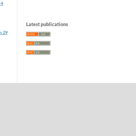
 4
Latest publications
om 29