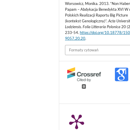
Worsowicz, Monika. 2013. “Non Habe
Papam – Abdykacja Benedykta XVI W u
Polskich Realizacji Raportu Big Picture
(kontekst Genologiczny)”.
Acta Universit
Lodziensis. Folia Litteraria Polonica
20 (2
233-54.
https://doi.org/10.18778/15
9057.20.20
.
Formaty cytowań
0