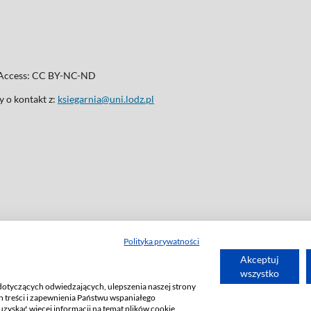
n Access: CC BY-NC-ND
 o kontakt z:
ksiegarnia@uni.lodz.pl
Polityka prywatności
Akceptuj
wszystko
dotyczących odwiedzających, ulepszenia naszej strony
 treści i zapewnienia Państwu wspaniałego
uzyskać więcej informacji na temat plików cookie,