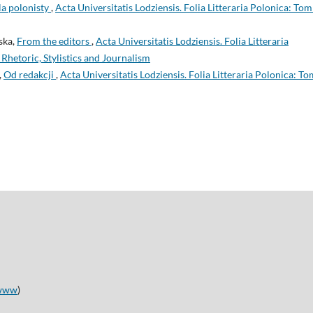
a polonisty
,
Acta Universitatis Lodziensis. Folia Litteraria Polonica: Tom
ska,
From the editors
,
Acta Universitatis Lodziensis. Folia Litteraria
Rhetoric, Stylistics and Journalism
,
Od redakcji
,
Acta Universitatis Lodziensis. Folia Litteraria Polonica: T
www
)