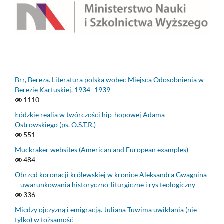
Brr, Bereza. Literatura polska wobec Miejsca Odosobnienia w
Berezie Kartuskiej. 1934–1939
1110
Łódzkie realia w twórczości hip-hopowej Adama
Ostrowskiego (ps. O.S.T.R.)
551
Muckraker websites (American and European examples)
484
Obrzęd koronacji królewskiej w kronice Aleksandra Gwagnina
– uwarunkowania historyczno-liturgiczne i rys teologiczny
336
Między ojczyzną i emigracją. Juliana Tuwima uwikłania (nie
tylko) w tożsamość