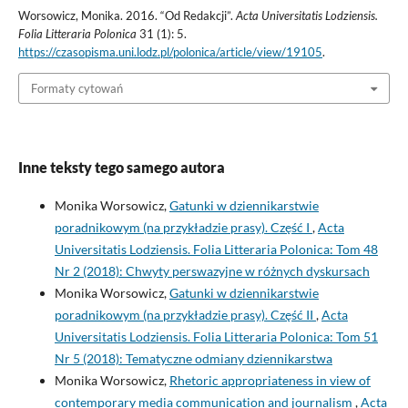
Worsowicz, Monika. 2016. “Od Redakcji”.
Acta Universitatis Lodziensis.
Folia Litteraria Polonica
31 (1): 5.
https://czasopisma.uni.lodz.pl/polonica/article/view/19105
.
Formaty cytowań
Inne teksty tego samego autora
Monika Worsowicz,
Gatunki w dziennikarstwie
poradnikowym (na przykładzie prasy). Część I
,
Acta
Universitatis Lodziensis. Folia Litteraria Polonica: Tom 48
Nr 2 (2018): Chwyty perswazyjne w różnych dyskursach
Monika Worsowicz,
Gatunki w dziennikarstwie
poradnikowym (na przykładzie prasy). Część II
,
Acta
Universitatis Lodziensis. Folia Litteraria Polonica: Tom 51
Nr 5 (2018): Tematyczne odmiany dziennikarstwa
Monika Worsowicz,
Rhetoric appropriateness in view of
contemporary media communication and journalism
,
Acta