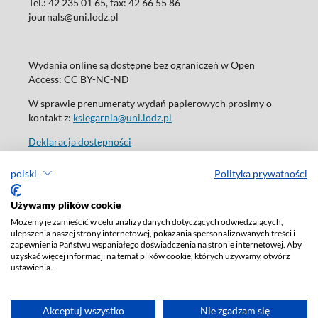
Tel.: 42 235 01 65, fax: 42 66 55 86
journals@uni.lodz.pl
Wydania online są dostępne bez ograniczeń w Open
Access: CC BY-NC-ND
W sprawie prenumeraty wydań papierowych prosimy o
kontakt z:
ksiegarnia@uni.lodz.pl
Deklaracja dostępności
polski
Polityka prywatności
Używamy plików cookie
Możemy je zamieścić w celu analizy danych dotyczących odwiedzających,
ulepszenia naszej strony internetowej, pokazania spersonalizowanych treści i
zapewnienia Państwu wspaniałego doświadczenia na stronie internetowej. Aby
uzyskać więcej informacji na temat plików cookie, których używamy, otwórz
ustawienia.
Akceptuj wszystko
Nie zgadzam się