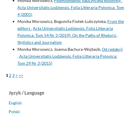
Monika Worsowicz,
Podmiotowość nauczyciela polonisty
,
Acta Universitatis Lodziensis. Folia Litteraria Polonica: Tom
4 (2001)
Monika Worsowicz, Bogumiła Fiołek-Lubczyńska,
From the
editors
,
Acta Universitatis Lodziensis. Folia Litteraria
Polonica: Tom 54 Nr 3 (2019): On the Paths of Rhetoric,
Stylistics and Journalism
Monika Worsowicz, Joanna Bachura-Wojtasik,
Od redakcji
,
Acta Universitatis Lodziensis. Folia Litteraria Polonica:
Tom 29 Nr 3 (2015)
1
2
3
>
>>
Język / Language
English
Polski