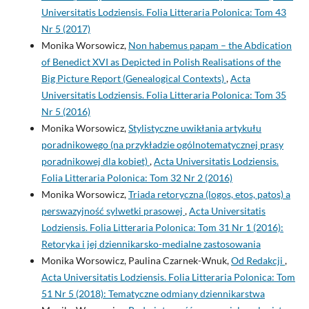
Universitatis Lodziensis. Folia Litteraria Polonica: Tom 43
Nr 5 (2017)
Monika Worsowicz,
Non habemus papam – the Abdication
of Benedict XVI as Depicted in Polish Realisations of the
Big Picture Report (Genealogical Contexts)
,
Acta
Universitatis Lodziensis. Folia Litteraria Polonica: Tom 35
Nr 5 (2016)
Monika Worsowicz,
Stylistyczne uwikłania artykułu
poradnikowego (na przykładzie ogólnotematycznej prasy
poradnikowej dla kobiet)
,
Acta Universitatis Lodziensis.
Folia Litteraria Polonica: Tom 32 Nr 2 (2016)
Monika Worsowicz,
Triada retoryczna (logos, etos, patos) a
perswazyjność sylwetki prasowej
,
Acta Universitatis
Lodziensis. Folia Litteraria Polonica: Tom 31 Nr 1 (2016):
Retoryka i jej dziennikarsko-medialne zastosowania
Monika Worsowicz, Paulina Czarnek-Wnuk,
Od Redakcji
,
Acta Universitatis Lodziensis. Folia Litteraria Polonica: Tom
51 Nr 5 (2018): Tematyczne odmiany dziennikarstwa