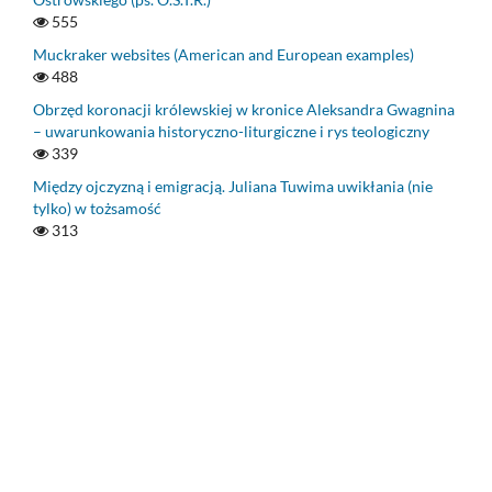
555
Muckraker websites (American and European examples)
488
Obrzęd koronacji królewskiej w kronice Aleksandra Gwagnina
– uwarunkowania historyczno-liturgiczne i rys teologiczny
339
Między ojczyzną i emigracją. Juliana Tuwima uwikłania (nie
tylko) w tożsamość
313