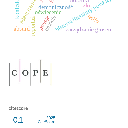
adam naruszewicz
historia literatury polskiej
piosenki
zło
demoniczność
oświecenie
radio
emocje
poezja
reportaż
absurd
zarządzanie głosem
citescore
0.1
2025
CiteScore