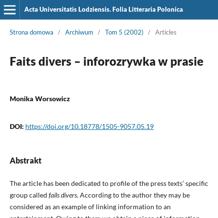
Acta Universitatis Lodziensis. Folia Litteraria Polonica
Strona domowa
/
Archiwum
/
Tom 5 (2002)
/
Articles
Faits divers – inforozrywka w prasie
Monika Worsowicz
DOI:
https://doi.org/10.18778/1505-9057.05.19
Abstrakt
The article has been dedicated to profile of the press texts’ specific
group called
fails divers
. According to the author they may be
considered as an example of linking information to an