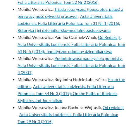
Folia Litteraria Polonica: Tom 32 Nr 2 (2016)
Monika Worsowicz,
Triada retoryczna (logos, etos, patos) a
perswazyjność sylwetki prasowej
,
Acta Universitatis
Lodziensis. Folia Litteraria Polonica: Tom 31 Nr 1 (2016):
Retoryka i jej dziennikarsko-medialne zastosowania
Monika Worsowicz, Paulina Czarnek-Wnuk,
Od Redakcji
,
Acta Universitatis Lodziensis. Folia Litteraria Polonica: Tom
51 Nr 5 (2018): Tematyczne odmiany dziennikarstwa
Monika Worsowicz,
Podmiotowość nauczyciela polonisty
,
Acta Universitatis Lodziensis. Folia Litteraria Polonica: Tom
4 (2001)
Monika Worsowicz, Bogumiła Fiołek-Lubczyńska,
From the
editors
,
Acta Universitatis Lodziensis. Folia Litteraria
Polonica: Tom 54 Nr 3 (2019): On the Paths of Rhetoric,
Stylistics and Journalism
Monika Worsowicz, Joanna Bachura-Wojtasik,
Od redakcji
,
Acta Universitatis Lodziensis. Folia Litteraria Polonica:
Tom 29 Nr 3 (2015)