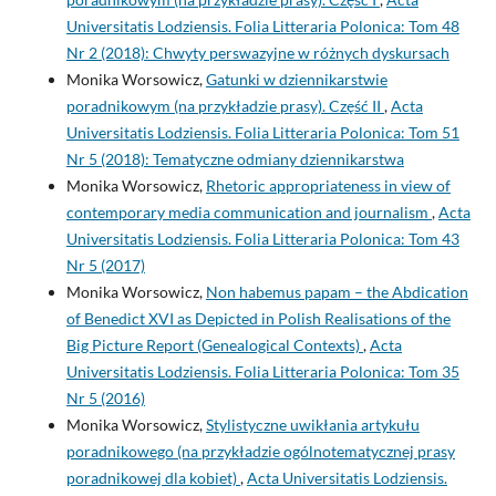
Universitatis Lodziensis. Folia Litteraria Polonica: Tom 48
Nr 2 (2018): Chwyty perswazyjne w różnych dyskursach
Monika Worsowicz,
Gatunki w dziennikarstwie
poradnikowym (na przykładzie prasy). Część II
,
Acta
Universitatis Lodziensis. Folia Litteraria Polonica: Tom 51
Nr 5 (2018): Tematyczne odmiany dziennikarstwa
Monika Worsowicz,
Rhetoric appropriateness in view of
contemporary media communication and journalism
,
Acta
Universitatis Lodziensis. Folia Litteraria Polonica: Tom 43
Nr 5 (2017)
Monika Worsowicz,
Non habemus papam – the Abdication
of Benedict XVI as Depicted in Polish Realisations of the
Big Picture Report (Genealogical Contexts)
,
Acta
Universitatis Lodziensis. Folia Litteraria Polonica: Tom 35
Nr 5 (2016)
Monika Worsowicz,
Stylistyczne uwikłania artykułu
poradnikowego (na przykładzie ogólnotematycznej prasy
poradnikowej dla kobiet)
,
Acta Universitatis Lodziensis.