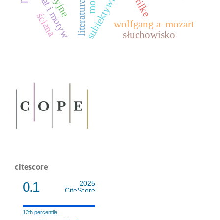
literatura polska
temat i motyw
subiektywizm
ściana
wolfgang a. mozart
słuchowisko
citescore
0.1
2025
CiteScore
13th percentile