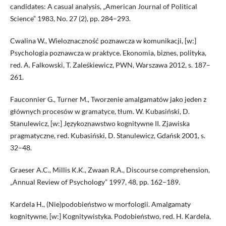
candidates: A casual analysis, „American Journal of Political
Science” 1983, No. 27 (2), pp. 284–293.
Cwalina W., Wieloznaczność poznawcza w komunikacji, [w:]
Psychologia poznawcza w praktyce. Ekonomia, biznes, polityka,
red. A. Falkowski, T. Zaleśkiewicz, PWN, Warszawa 2012, s. 187–
261.
Fauconnier G., Turner M., Tworzenie amalgamatów jako jeden z
głównych procesów w gramatyce, tłum. W. Kubasiński, D.
Stanulewicz, [w:] Językoznawstwo kognitywne II. Zjawiska
pragmatyczne, red. Kubasiński, D. Stanulewicz, Gdańsk 2001, s.
32–48.
Graeser A.C., Millis K.K., Zwaan R.A., Discourse comprehension,
„Annual Review of Psychology” 1997, 48, pp. 162–189.
Kardela H., (Nie)podobieństwo w morfologii. Amalgamaty
kognitywne, [w:] Kognitywistyka. Podobieństwo, red. H. Kardela,