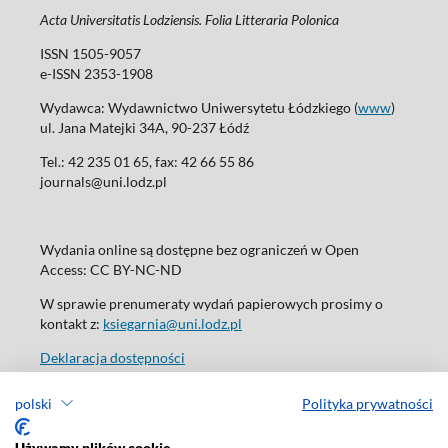
Acta Universitatis Lodziensis. Folia Litteraria Polonica
ISSN 1505-9057
e-ISSN 2353-1908
Wydawca: Wydawnictwo Uniwersytetu Łódzkiego (
www
)
ul. Jana Matejki 34A, 90-237 Łódź
Tel.: 42 235 01 65, fax: 42 66 55 86
journals@uni.lodz.pl
Wydania online są dostępne bez ograniczeń w Open
Access: CC BY-NC-ND
W sprawie prenumeraty wydań papierowych prosimy o
kontakt z:
ksiegarnia@uni.lodz.pl
Deklaracja dostępności
polski
Polityka prywatności
Używamy plików cookie