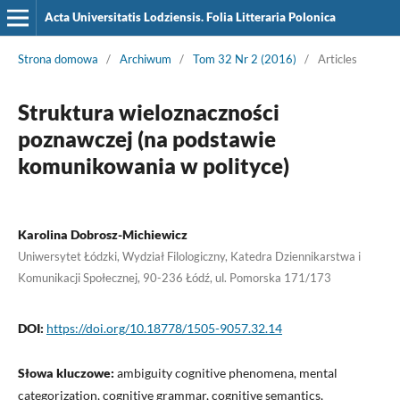
Acta Universitatis Lodziensis. Folia Litteraria Polonica
Strona domowa
/
Archiwum
/
Tom 32 Nr 2 (2016)
/
Articles
Struktura wieloznaczności
poznawczej (na podstawie
komunikowania w polityce)
Karolina Dobrosz-Michiewicz
Uniwersytet Łódzki, Wydział Filologiczny, Katedra Dziennikarstwa i
Komunikacji Społecznej, 90-236 Łódź, ul. Pomorska 171/173
DOI:
https://doi.org/10.18778/1505-9057.32.14
Słowa kluczowe:
ambiguity cognitive phenomena, mental
categorization, cognitive grammar, cognitive semantics,