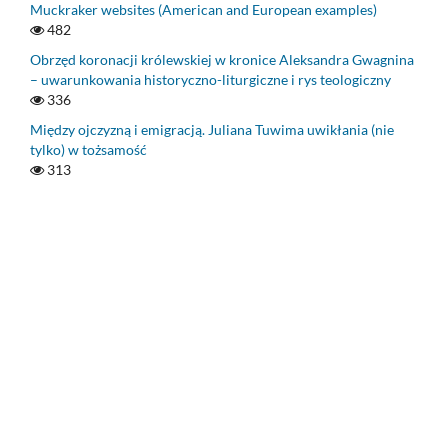
Muckraker websites (American and European examples)
482
Obrzęd koronacji królewskiej w kronice Aleksandra Gwagnina
– uwarunkowania historyczno-liturgiczne i rys teologiczny
336
Między ojczyzną i emigracją. Juliana Tuwima uwikłania (nie
tylko) w tożsamość
313