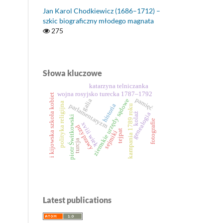
Jan Karol Chodkiewicz (1686–1712) –
szkic biograficzny młodego magnata
275
Słowa kluczowe
katarzyna telniczanka
wojna rosyjsko turecka 1787–1792
i kijowska szkoła kobiet
pamięć
ziemskie urzędy sądowe
galia
polityka religijna
parlamentaryzm
historia
kampania 1789 roku
genealogia
kolaż
piotr Świtkowski
fotografie
xviii wiek
przyprawy
tejpat
sejmiki
turcja
Latest publications