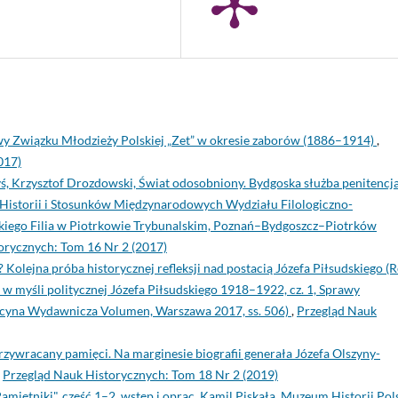
wy Związku Młodzieży Polskiej „Zet” w okresie zaborów (1886–1914)
,
017)
, Krzysztof Drozdowski, Świat odosobniony. Bydgoska służba penitencj
Historii i Stosunków Międzynarodowych Wydziału Filologiczno-
iego Filia w Piotrkowie Trybunalskim, Poznań–Bydgoszcz–Piotrków
orycznych: Tom 16 Nr 2 (2017)
 Kolejna próba historycznej refleksji nad postacią Józefa Piłsudskiego (R
w myśli politycznej Józefa Piłsudskiego 1918–1922, cz. 1, Sprawy
icyna Wydawnicza Volumen, Warszawa 2017, ss. 506)
,
Przegląd Nauk
przywracany pamięci. Na marginesie biografii generała Józefa Olszyny-
,
Przegląd Nauk Historycznych: Tom 18 Nr 2 (2019)
amiętniki", część 1–2, wstęp i oprac. Kamil Piskała, Muzeum Historii Pols