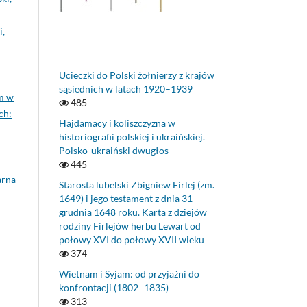
i,
m
Ucieczki do Polski żołnierzy z krajów
sąsiednich w latach 1920–1939
im w
485
ch:
Hajdamacy i koliszczyzna w
historiografii polskiej i ukraińskiej.
Polsko-ukraiński dwugłos
445
arna
Starosta lubelski Zbigniew Firlej (zm.
1649) i jego testament z dnia 31
grudnia 1648 roku. Karta z dziejów
rodziny Firlejów herbu Lewart od
połowy XVI do połowy XVII wieku
374
Wietnam i Syjam: od przyjaźni do
konfrontacji (1802–1835)
313