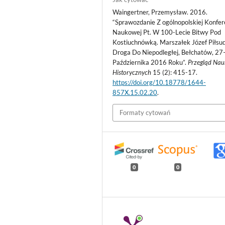
Waingertner, Przemysław. 2016.
“Sprawozdanie Z ogólnopolskiej Konfer
Naukowej Pt. W 100-Lecie Bitwy Pod
Kostiuchnówką. Marszałek Józef Piłsud
Droga Do Niepodległej, Bełchatów, 2
Października 2016 Roku”.
Przegląd Nau
Historycznych
15 (2): 415-17.
https://doi.org/10.18778/1644-
857X.15.02.20
.
Formaty cytowań
0
0