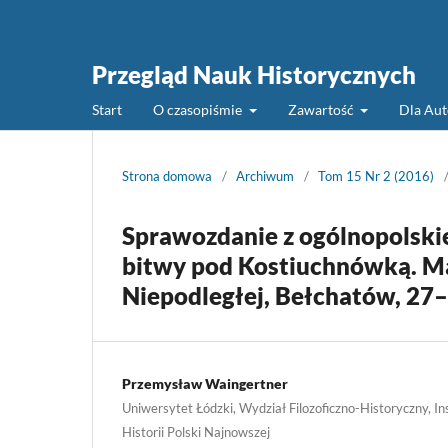
Przegląd Nauk Historycznych
Start
O czasopiśmie
Zawartość
Dla Au
Strona domowa
/
Archiwum
/
Tom 15 Nr 2 (2016)
Sprawozdanie z ogólnopolskie
bitwy pod Kostiuchnówką. Ma
Niepodległej, Bełchatów, 27
Przemysław Waingertner
Uniwersytet Łódzki, Wydział Filozoficzno-Historyczny, Ins
Historii Polski Najnowszej