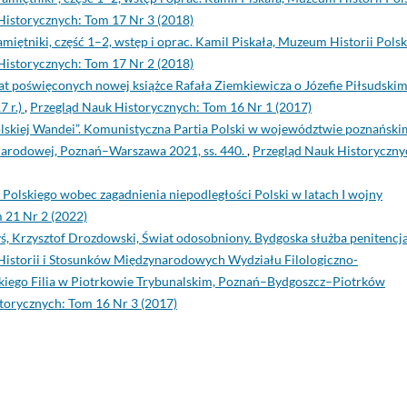
Historycznych: Tom 17 Nr 3 (2018)
miętniki, część 1–2, wstęp i oprac. Kamil Piskała, Muzeum Historii Polsk
Historycznych: Tom 17 Nr 2 (2018)
t poświęconych nowej książce Rafała Ziemkiewicza o Józefie Piłsudski
7 r.)
,
Przegląd Nauk Historycznych: Tom 16 Nr 1 (2017)
olskiej Wandei”. Komunistyczna Partia Polski w województwie poznańsk
i Narodowej, Poznań–Warszawa 2021, ss. 440.
,
Przegląd Nauk Historyczny
Polskiego wobec zagadnienia niepodległości Polski w latach I wojny
 21 Nr 2 (2022)
, Krzysztof Drozdowski, Świat odosobniony. Bydgoska służba penitencj
istorii i Stosunków Międzynarodowych Wydziału Filologiczno-
iego Filia w Piotrkowie Trybunalskim, Poznań–Bydgoszcz–Piotrków
torycznych: Tom 16 Nr 3 (2017)