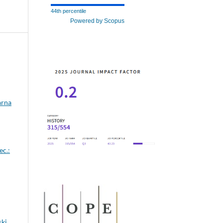
44th percentile
Powered by Scopus
arna
ec.:
ki,