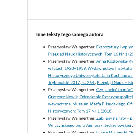
Inne teksty tego samego autora
Przemysław Waingertner,
Ekspozytury i wpły
Przegląd Nauk Historycznych: Tom 16 Nr 1 (2
Przemysław Waingertner,
Anna Kozłowska-Ryś
w latach 1920–1939, Wydawnictwo Instytutu 
Historycznego Uniwersytetu Jana Kochanowsk
Trybunalski 2017, ss. 264
,
Przegląd Nauk Hist
Przemysław Waingertner,
Czy „chcieć to móc”?
Grzegorz Nowik, Odrodzenie Rzeczypospolitej 
wewnętrzne, Muzeum Józefa Piłsudskiego, Of
Historycznych: Tom 17 Nr 1 (2018)
Przemysław Waingertner,
Zabijany na raty – 
Wilczyńskiego pióra Agnieszki Jędrzejewskiej
Przemysław Waingertner,
Ignacy Daszyński, "P