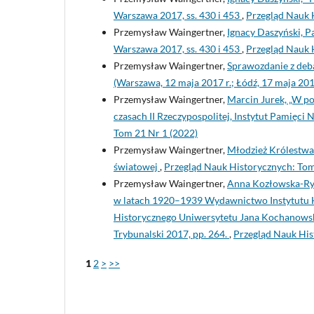
Warszawa 2017, ss. 430 i 453
,
Przegląd Nauk 
Przemysław Waingertner,
Ignacy Daszyński, Pa
Warszawa 2017, ss. 430 i 453
,
Przegląd Nauk 
Przemysław Waingertner,
Sprawozdanie z deba
(Warszawa, 12 maja 2017 r.; Łódź, 17 maja 201
Przemysław Waingertner,
Marcin Jurek, „W p
czasach II Rzeczypospolitej, Instytut Pamięc
Tom 21 Nr 1 (2022)
Przemysław Waingertner,
Młodzież Królestwa 
światowej
,
Przegląd Nauk Historycznych: Tom
Przemysław Waingertner,
Anna Kozłowska-Ryś
w latach 1920–1939 Wydawnictwo Instytutu H
Historycznego Uniwersytetu Jana Kochanowsk
Trybunalski 2017, pp. 264.
,
Przegląd Nauk His
1
2
>
>>