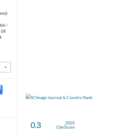
encji
ski –
7–28
k
0.3
2025
CiteScore