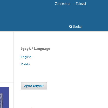
Zarejestruj
Zaloguj
Szukaj
Język / Language
English
Polski
Zgłoś artykuł