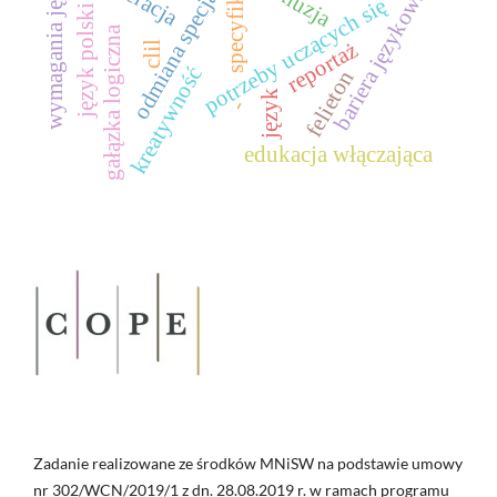
odmiana specjalistyczna
wymagania językowe
inkluzja
specyfika
bariera językowa
potrzeby uczących się
język polski
gałązka logiczna
reportaż
clil
kreatywność
felieton
język
-
edukacja włączająca
Zadanie realizowane ze środków MNiSW na podstawie umowy
nr 302/WCN/2019/1 z dn. 28.08.2019 r. w ramach programu