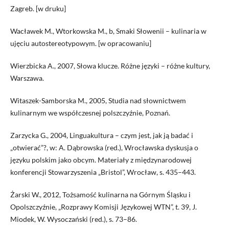
Zagreb. [w druku]
Wacławek M., Wtorkowska M., b, Smaki Słowenii – kulinaria w
ujęciu autostereotypowym. [w opracowaniu]
Wierzbicka A., 2007, Słowa klucze. Różne języki – różne kultury,
Warszawa.
Witaszek-Samborska M., 2005, Studia nad słownictwem
kulinarnym we współczesnej polszczyźnie, Poznań.
Zarzycka G., 2004, Linguakultura – czym jest, jak ją badać i
„otwierać”?, w: A. Dąbrowska (red.), Wrocławska dyskusja o
języku polskim jako obcym. Materiały z międzynarodowej
konferencji Stowarzyszenia „Bristol”, Wrocław, s. 435–443.
Żarski W., 2012, Tożsamość kulinarna na Górnym Śląsku i
Opolszczyźnie, „Rozprawy Komisji Językowej WTN”, t. 39, J.
Miodek, W. Wysoczański (red.), s. 73–86.