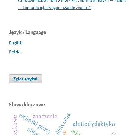
Cudzoziemców: Tom 21 (2014): Glottodydaktyka — media
— komunikacja. Negocjowanie znaczeń
Język / Language
English
Polski
Zgłoś artykuł
Słowa kluczowe
techniki pracy
znaczenie
głottodydaktyka
aliteracja