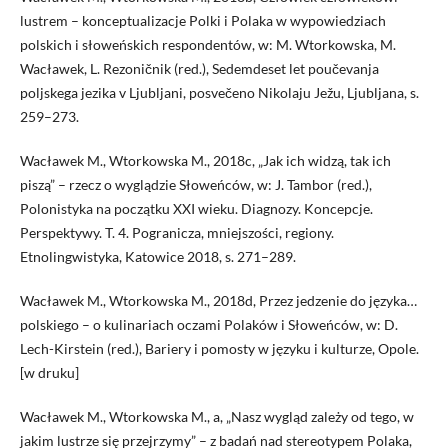
lustrem – konceptualizacje Polki i Polaka w wypowiedziach
polskich i słoweńskich respondentów, w: M. Wtorkowska, M.
Wacławek, L. Rezoničnik (red.), Sedemdeset let poučevanja
poljskega jezika v Ljubljani, posvečeno Nikolaju Ježu, Ljubljana, s.
259–273.
Wacławek M., Wtorkowska M., 2018c, „Jak ich widzą, tak ich
piszą” – rzecz o wyglądzie Słoweńców, w: J. Tambor (red.),
Polonistyka na początku XXI wieku. Diagnozy. Koncepcje.
Perspektywy. T. 4. Pogranicza, mniejszości, regiony.
Etnolingwistyka, Katowice 2018, s. 271–289.
Wacławek M., Wtorkowska M., 2018d, Przez jedzenie do języka…
polskiego – o kulinariach oczami Polaków i Słoweńców, w: D.
Lech-Kirstein (red.), Bariery i pomosty w języku i kulturze, Opole.
[w druku]
Wacławek M., Wtorkowska M., a, „Nasz wygląd zależy od tego, w
jakim lustrze się przejrzymy” – z badań nad stereotypem Polaka,