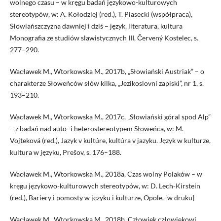
wolnego czasu – w kręgu badań językowo-kulturowych
stereotypów, w: A. Kołodziej (red.), T. Piasecki (współpraca),
Słowiańszczyzna dawniej i dziś – język, literatura, kultura
Monografia ze studiów slawistycznych III, Červený Kostelec, s.
277–290.
Wacławek M., Wtorkowska M., 2017b, „Słowiański Austriak” – o
charakterze Słoweńców słów kilka, „Jezikoslovni zapiski”, nr 1, s.
193–210.
Wacławek M., Wtorkowska M., 2017c, „Słowiański góral spod Alp”
– z badań nad auto- i hetero­stereotypem Słoweńca, w: M.
Vojteková (red.), Jazyk v kultúre, kultúra v jazyku. Język w kulturze,
kultura w języku, Prešov, s. 176–188.
Wacławek M., Wtorkowska M., 2018a, Czas wolny Polaków – w
kręgu językowo-kulturowych stereotypów, w: D. Lech-Kirstein
(red.), Bariery i pomosty w języku i kulturze, Opole. [w druku]
Wacławek M., Wtorkowska M., 2018b, Człowiek człowiekowi