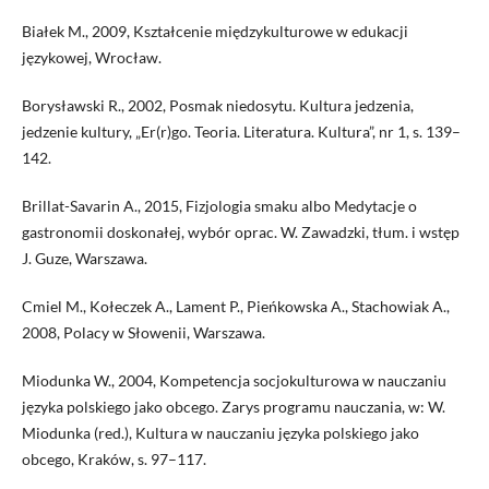
Białek M., 2009, Kształcenie międzykulturowe w edukacji
językowej, Wrocław.
Borysławski R., 2002, Posmak niedosytu. Kultura jedzenia,
jedzenie kultury, „Er(r)go. Teoria. Lite­ratura. Kultura”, nr 1, s. 139–
142.
Brillat-Savarin A., 2015, Fizjologia smaku albo Medytacje o
gastronomii doskonałej, wybór oprac. W. Zawadzki, tłum. i wstęp
J. Guze, Warszawa.
Cmiel M., Kołeczek A., Lament P., Pieńkowska A., Stachowiak A.,
2008, Polacy w Słowenii, Warszawa.
Miodunka W., 2004, Kompetencja socjokulturowa w nauczaniu
języka polskiego jako obcego. Zarys programu nauczania, w: W.
Miodunka (red.), Kultura w nauczaniu języka polskiego jako
obcego, Kraków, s. 97–117.