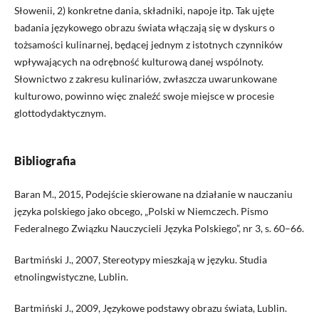
Słowenii, 2) konkretne dania, składniki, napoje itp. Tak ujęte
badania językowego obrazu świata włączają się w dyskurs o
tożsamości kulinarnej, będącej jednym z istotnych czynników
wpływających na odrębność kulturową danej wspólnoty.
Słownictwo z zakresu kulinariów, zwłaszcza uwarunkowane
kulturowo, powinno więc znaleźć swoje miejsce w procesie
glottodydaktycznym.
Bibliografia
Baran M., 2015, Podejście skierowane na działanie w nauczaniu
języka polskiego jako obcego, „Polski w Niemczech. Pismo
Federalnego Związku Nauczycieli Języka Polskiego”, nr 3, s. 60–66.
Bartmiński J., 2007, Stereotypy mieszkają w języku. Studia
etnolingwistyczne, Lublin.
Bartmiński J., 2009, Językowe podstawy obrazu świata, Lublin.