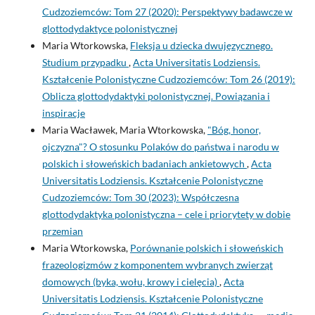
Cudzoziemców: Tom 27 (2020): Perspektywy badawcze w
glottodydaktyce polonistycznej
Maria Wtorkowska,
Fleksja u dziecka dwujęzycznego.
Studium przypadku
,
Acta Universitatis Lodziensis.
Kształcenie Polonistyczne Cudzoziemców: Tom 26 (2019):
Oblicza glottodydaktyki polonistycznej. Powiązania i
inspiracje
Maria Wacławek, Maria Wtorkowska,
"Bóg, honor,
ojczyzna"? O stosunku Polaków do państwa i narodu w
polskich i słoweńskich badaniach ankietowych
,
Acta
Universitatis Lodziensis. Kształcenie Polonistyczne
Cudzoziemców: Tom 30 (2023): Współczesna
glottodydaktyka polonistyczna – cele i priorytety w dobie
przemian
Maria Wtorkowska,
Porównanie polskich i słoweńskich
frazeologizmów z komponentem wybranych zwierząt
domowych (byka, wołu, krowy i cielęcia)
,
Acta
Universitatis Lodziensis. Kształcenie Polonistyczne