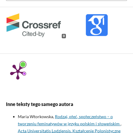
0
Inne teksty tego samego autora
Maria Wtorkowska,
Rodzaj, płeć, społeczeństwo – o
tworzeniu feminatywów w języku polskim i słoweńskim
,
Acta Universitatis Lodziensis. Kształcenie Polonistyczne