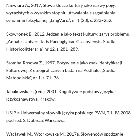
Niewiara A., 2017, Słowa klucze kultury jako nazwy pojęć
wyrazistych o wysokim stopniu utrwalenia a zagadnienia
synonimii leksykalnej, „LingVaria”, nr 1 (23), s. 223–252.
Skowronek B., 2012, Jedzenie jako tekst kultury: zarys problemu,
„Annales Universitatis Paedagigicae Cracoviensis. Studia
Historicolitteraria”, nr 12, s. 281–289.
Szomba-Rosowa Z., 1997, Pożywienie jako znak identyfikacji
kulturowej. Z etnograficznych badań na Podhalu, „Studia
Małopolskie”, nr 1, s. 71–76.
Tabakowska E. (red.), 2001, Kognitywne podstawy języka i
językoznawstwa, Kraków.
USJP = Uniwersalny słownik języka polskiego PWN, T. I–IV, 2008,
pod red. S. Dubisza, Warszawa.
Wacławek M., Wtorkowska M., 2017a, Słoweńców spędzanie