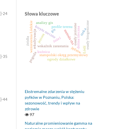
Słowa kluczowe
7]-24
osady biogeniczne
wzniesienia Łódzkie
analizy gis
osady jeziorne
koryto rzeczne
profile terenu
dolina rzeczna
rzeka
gis
metoda rhs
rekultywacja
jeziora
żużel
źródła
wskaźnik zarastania
Łódź
jędrów
kuźnica
pogoda
staropolski okręg przemysłowy
5]-35
ogrody działkowe
Ekstremalne zdarzenia w stężeniu
pyłków w Poznaniu, Polska:
7]-44
sezonowość, trendy i wpływ na
zdrowie
97
Naturalne promieniowanie gamma na
poziomie morza wokół kontynentu