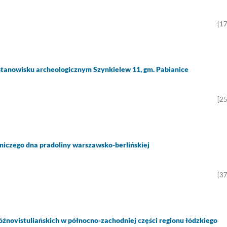
[1
tanowisku archeologicznym Szynkielew 11, gm. Pabianice
[2
niczego dna pradoliny warszawsko-berlińskiej
[3
óźnovistuliańskich w północno-zachodniej części regionu łódzkiego