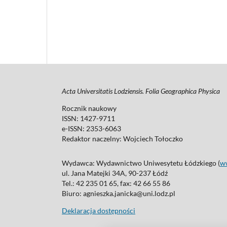
Acta Universitatis Lodziensis. Folia Geographica Physica
Rocznik naukowy
ISSN: 1427-9711
e-ISSN: 2353-6063
Redaktor naczelny: Wojciech Tołoczko
Wydawca: Wydawnictwo Uniwesytetu Łódzkiego (
w
ul. Jana Matejki 34A, 90-237 Łódź
Tel.: 42 235 01 65, fax: 42 66 55 86
Biuro: agnieszka.janicka@uni.lodz.pl
Deklaracja dostępności