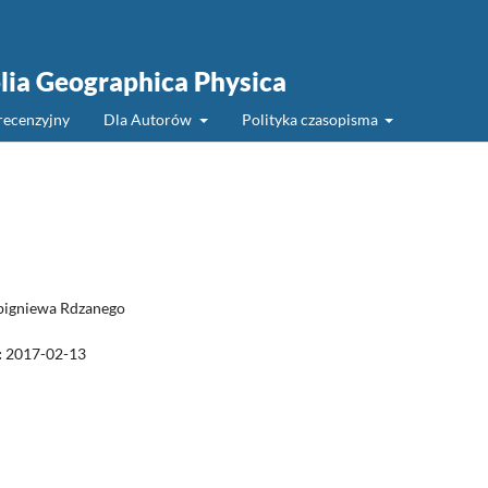
olia Geographica Physica
recenzyjny
Dla Autorów
Polityka czasopisma
bigniewa Rdzanego
:
2017-02-13