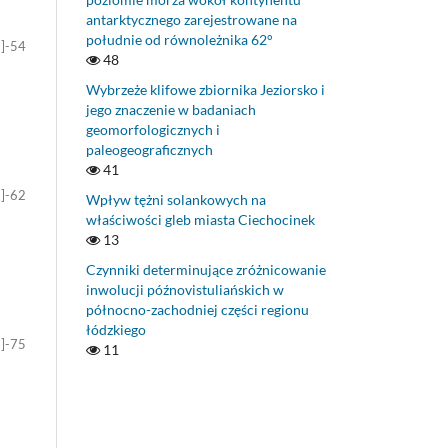
antarktycznego zarejestrowane na
południe od równoleżnika 62°
5]-54
48
Wybrzeże klifowe zbiornika Jeziorsko i
jego znaczenie w badaniach
geomorfologicznych i
paleogeograficznych
41
5]-62
Wpływ tężni solankowych na
właściwości gleb miasta Ciechocinek
13
Czynniki determinujące zróżnicowanie
inwolucji późnovistuliańskich w
północno-zachodniej części regionu
łódzkiego
3]-75
11