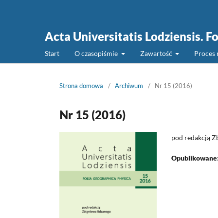
Acta Universitatis Lodziensis. F
Start
O czasopiśmie
Zawartość
Proces 
Strona domowa
/
Archiwum
/
Nr 15 (2016)
Nr 15 (2016)
pod redakcją Z
Opublikowane