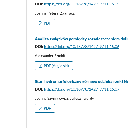
DOI:
https://doi.org/10.18778/1427-9711.15.05
Joanna Petera-Zganiacz
PDF
Analiza związków pomiędzy rozmieszczeniem dolin
DOI:
https://doi.org/10.18778/1427-9711.15.06
Aleksander Szmidt
PDF (Angielski)
Stan hydromorfologiczny górnego odcinka rzeki N
DOI:
https://doi.org/10.18778/1427-9711.15.07
Joanna Szymkiewicz, Juliusz Twardy
PDF