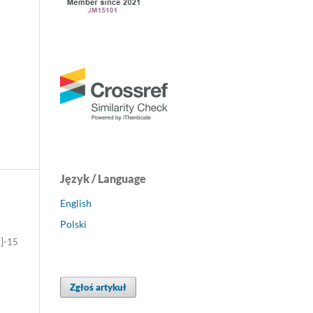
Język / Language
English
Polski
7]-15
Zgłoś artykuł