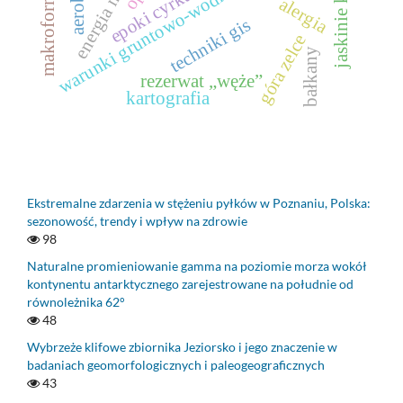
jaskinie krasowe
warunki gruntowo-wodne dla gpc
epoki cyrkulacyjne
alergia
techniki gis
góra zelce
bałkany
rezerwat „węże”
kartografia
Ekstremalne zdarzenia w stężeniu pyłków w Poznaniu, Polska:
sezonowość, trendy i wpływ na zdrowie
98
Naturalne promieniowanie gamma na poziomie morza wokół
kontynentu antarktycznego zarejestrowane na południe od
równoleżnika 62°
48
Wybrzeże klifowe zbiornika Jeziorsko i jego znaczenie w
badaniach geomorfologicznych i paleogeograficznych
43