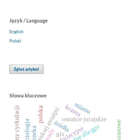
Język / Language
English
Polski
Zgłoś artykuł
Słowa kluczowe
miasto
krasna
makroformy cyrkulacji
polska
energia niskiej entalpii
ostańce jurajskie
aerobiologia
źródła
rzeka
opady
gis