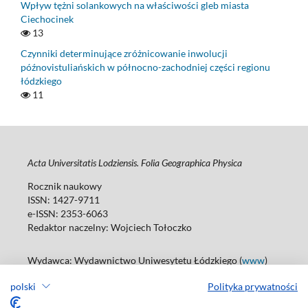
Wpływ tężni solankowych na właściwości gleb miasta
Ciechocinek
13
Czynniki determinujące zróżnicowanie inwolucji
późnovistuliańskich w północno-zachodniej części regionu
łódzkiego
11
Acta Universitatis Lodziensis. Folia Geographica Physica
Rocznik naukowy
ISSN: 1427-9711
e-ISSN: 2353-6063
Redaktor naczelny: Wojciech Tołoczko
Wydawca: Wydawnictwo Uniwesytetu Łódzkiego (
www
)
ul. Jana Matejki 34A, 90-237 Łódź
polski
Polityka prywatności
Tel.: 42 235 01 65, fax: 42 66 55 86
Biuro: agnieszka.janicka@uni.lodz.pl