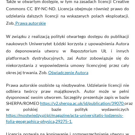
Także w otwartym dostępie, w tym na zasadach licencji Creative
Commons CC BY-NC-ND. Licencja obejmuje również prawo do
udzielania dalszych licencji na wskazanych polach eksploatacji.
Zob.
Prawa autorskie
W związku z realizacją polityki otwartego dostępu do publikacji
naukowych Uniwersytet Łódzki korzysta z upoważnienia Autora
do deponowania utworu w Repozytorium UŁ i innych
platformach dystrybucyjnych, zaś Autor zobowiązuje się do
niekorzystania z wypowiedzenia umowy licencyjnej przez cały
okres jej trwania. Zob.
Oświadczenie Autora
Prawa autorskie osobiste są niezbywalne. Udzielanie licencji nie
odbiera twórcy praw majątkowych. Autor może w pełni
dysponować swoim utworem. Szczegóły prezentuje zapis w bazie
SHERPA/ROMEO
https://v2.sherpa.ac.uk/id/publication/39070
oraz
w polskiej bazie polityk wydawniczych
https://mostwiedzy.pl/pl/magazine/acta-universitatis-lodzensis-
folia-geographica-physica,29275-1.
Licencja pozwala na kopiowanie i rozpowszechnianie utworu w