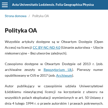
Acta Universitatis Lodziensis. Folia Geographica Physica
Strona domowa
/
Polityka OA
Polityka OA
Wszystkie artykuły dostępne są w Otwartym Dostępie (Open
Access) na licencji
CC BY-NC-ND 4.0
(Uznanie autorstwa – Użycie
niekomercyjne – Bez utworów zależnych).
Czasopismo dostępne w Otwartym Dostępie od 2013 r. (zob.
archiwalne zeszyty w
Repozytorium UŁ
). Pierwszy numer
opublikowany w OJS w 2017 (zob.
Archiwum
).
Autor publikujący w czasopiśmie udziela Uniwersytetowi
Łódzkiemu niewyłącznej licencji na korzystanie z utworu na
wszystkich polach eksploatacji wymienionych w art. 50 Ustawy z
dnia 4 lutego 1994 r. o prawie autorskim i prawach pokrewnych.