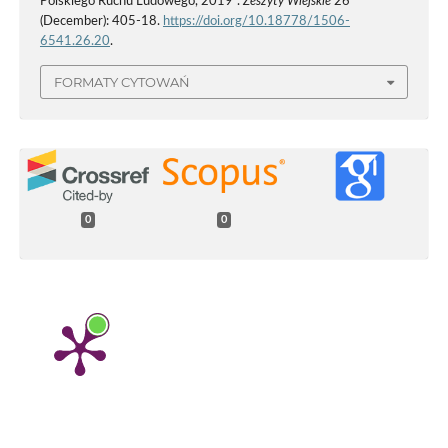
Polskiego Ruchu Ludowego, 2019”.
Zeszyty Wiejskie
26
(December): 405-18.
https://doi.org/10.18778/1506-
6541.26.20
.
FORMATY CYTOWAŃ
0
0