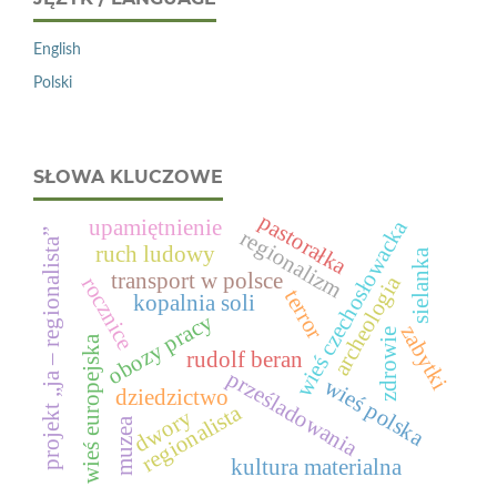
English
Polski
SŁOWA KLUCZOWE
pastorałka
upamiętnienie
wieś czechosłowacka
regionalizm
projekt „ja – regionalista”
ruch ludowy
sielanka
transport w polsce
archeologia
rocznice
terror
kopalnia soli
obozy pracy
zabytki
zdrowie
wieś europejska
rudolf beran
prześladowania
wieś polska
dziedzictwo
regionalista
dwory
muzea
kultura materialna