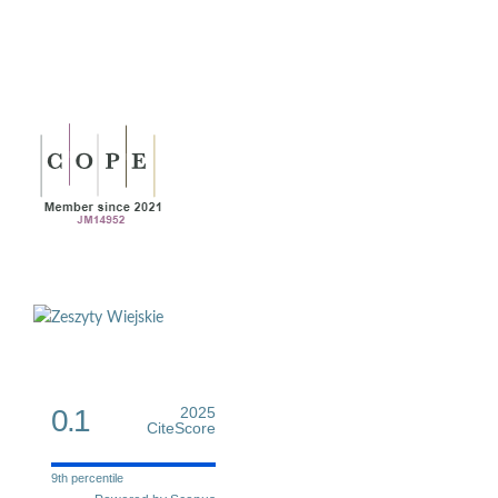
0.1
2025
CiteScore
9th percentile