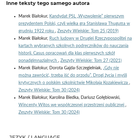
Inne teksty tego samego autora
Marek Białokur,
Kandydat PSL „Wyzwolenie” pierwszym
prezydentem Polski, czyli wielka gra Stanisława Thugutta w
grudniu 1922 roku
,
Zeszyty Wiejskie: Tom 25 (2019)
Marek Białokur,
Ruch ludowy w Drugiej Rzeczypospolitej na
kartach wybranych szkolnych podręczników do nauczania
historii. Casus opracowań dla klas pierwszych szkół
ponadgimnazjalnych
,
Zeszyty Wiejskie: Tom 27 (2021)
Marek Białokur, Dorota Gajda-Szczegielniak,
„Gdy nie
można zawrócić, trzeba iść do przodu”. Drogi życia i myśli
krytycznych o polskim szkolnictwie Mikołaja Kozakiewicza
,
Zeszyty Wiejskie: Tom 30 (2024)
Marek Białokur, Karolina Biedka, Dariusz Gołębiowski,
Wincenty Witos we współczesnej przestrzeni publicznej
,
Zeszyty Wiejskie: Tom 30 (2024)
JĘZYK / LANGUAGE