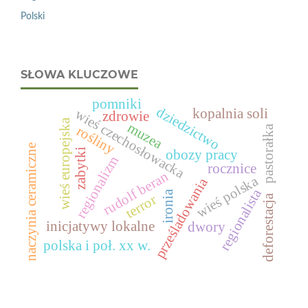
Polski
SŁOWA KLUCZOWE
pomniki
dziedzictwo
kopalnia soli
wieś czechosłowacka
zdrowie
wieś europejska
muzea
rośliny
pastorałka
naczynia ceramiczne
zabytki
obozy pracy
regionalizm
rocznice
rudolf beran
wieś polska
prześladowania
regionalista
ironia
terror
deforestacja
inicjatywy lokalne
dwory
polska i poł. xx w.