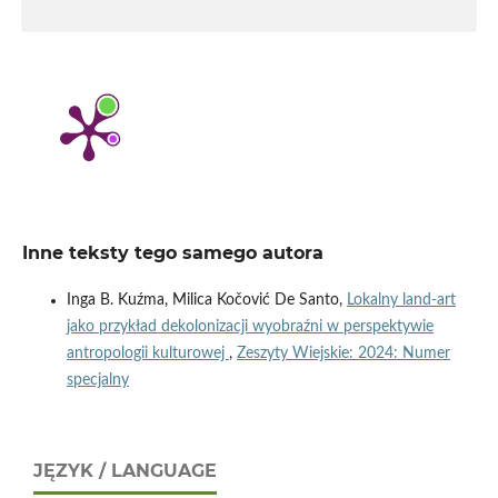
Inne teksty tego samego autora
Inga B. Kuźma, Milica Kočović De Santo,
Lokalny land-art
jako przykład dekolonizacji wyobraźni w perspektywie
antropologii kulturowej
,
Zeszyty Wiejskie: 2024: Numer
specjalny
JĘZYK / LANGUAGE