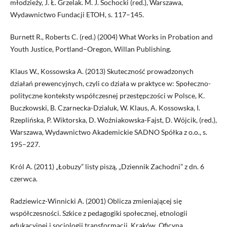
młodzieży, J. Ł. Grzelak. M. J. Sochocki (red.), Warszawa,
Wydawnictwo Fundacji ETOH, s. 117–145.
Burnett R., Roberts C. (red.) (2004) What Works in Probation and
Youth Justice, Portland–Oregon, Willan Publishing.
Klaus W., Kossowska A. (2013) Skuteczność prowadzonych
działań prewencyjnych, czyli co działa w praktyce w: Społeczno-
polityczne konteksty współczesnej przestępczości w Polsce, K.
Buczkowski, B. Czarnecka-Dzialuk, W. Klaus, A. Kossowska, I.
Rzeplińska, P. Wiktorska, D. Woźniakowska-Fajst, D. Wójcik, (red.),
Warszawa, Wydawnictwo Akademickie SADNO Spółka z o.o., s.
195–227.
Król A. (2011) „Łobuzy” listy piszą, „Dziennik Zachodni” z dn. 6
czerwca.
Radziewicz-Winnicki A. (2001) Oblicza zmieniającej się
współczesności. Szkice z pedagogiki społecznej, etnologii
edukacyjnej i socjologii transformacji, Kraków, Oficyna