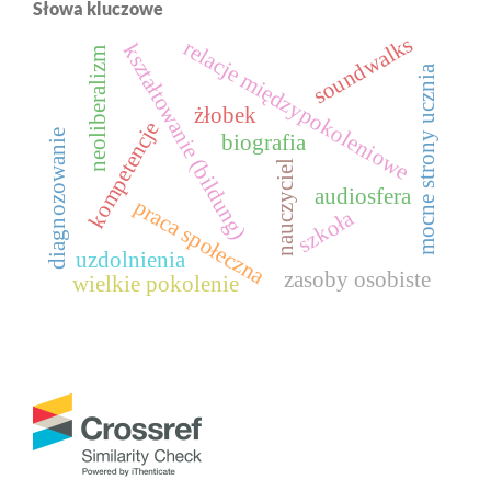
Słowa kluczowe
soundwalks
relacje międzypokoleniowe
kształtowanie (bildung)
neoliberalizm
a
żłobek
kompetencje
m
o
c
n
e
s
t
r
o
n
y
u
c
z
n
i
diagnozowanie
biografia
nauczyciel
audiosfera
praca społeczna
szkoła
uzdolnienia
zasoby osobiste
wielkie pokolenie