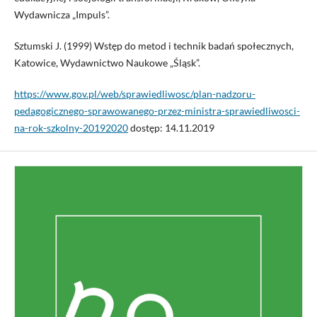
Wydawnicza „Impuls”.
Sztumski J. (1999) Wstęp do metod i technik badań społecznych,
Katowice, Wydawnictwo Naukowe „Śląsk”.
https://www.gov.pl/web/sprawiedliwosc/plan-nadzoru-
pedagogicznego-sprawowanego-przez-ministra-sprawiedliwosci-
na-rok-szkolny-20192020
dostęp: 14.11.2019