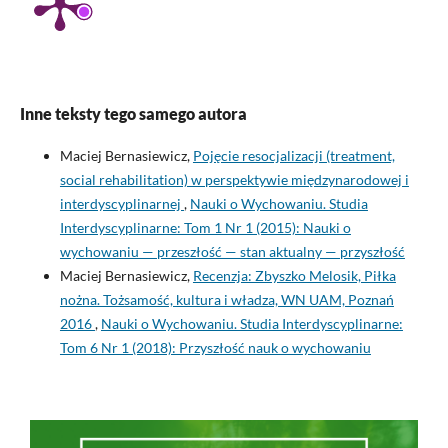
Inne teksty tego samego autora
Maciej Bernasiewicz,
Pojęcie resocjalizacji (treatment,
social rehabilitation) w perspektywie międzynarodowej i
interdyscyplinarnej
,
Nauki o Wychowaniu. Studia
Interdyscyplinarne: Tom 1 Nr 1 (2015): Nauki o
wychowaniu — przeszłość — stan aktualny — przyszłość
Maciej Bernasiewicz,
Recenzja: Zbyszko Melosik, Piłka
nożna. Tożsamość, kultura i władza, WN UAM, Poznań
2016
,
Nauki o Wychowaniu. Studia Interdyscyplinarne:
Tom 6 Nr 1 (2018): Przyszłość nauk o wychowaniu