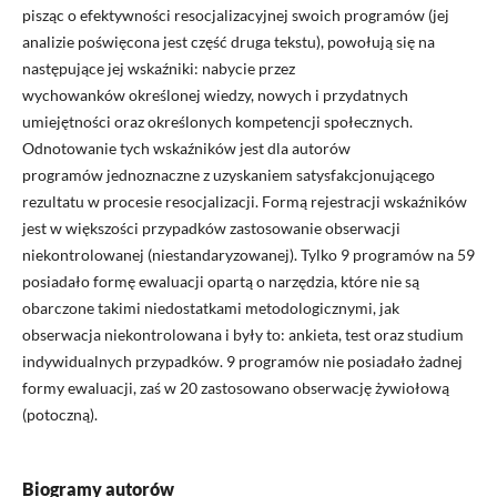
pisząc o efektywności resocjalizacyjnej swoich programów (jej
analizie poświęcona jest część druga tekstu), powołują się na
następujące jej wskaźniki: nabycie przez
wychowanków określonej wiedzy, nowych i przydatnych
umiejętności oraz określonych kompetencji społecznych.
Odnotowanie tych wskaźników jest dla autorów
programów jednoznaczne z uzyskaniem satysfakcjonującego
rezultatu w procesie resocjalizacji. Formą rejestracji wskaźników
jest w większości przypadków zastosowanie obserwacji
niekontrolowanej (niestandaryzowanej). Tylko 9 programów na 59
posiadało formę ewaluacji opartą o narzędzia, które nie są
obarczone takimi niedostatkami metodologicznymi, jak
obserwacja niekontrolowana i były to: ankieta, test oraz studium
indywidualnych przypadków. 9 programów nie posiadało żadnej
formy ewaluacji, zaś w 20 zastosowano obserwację żywiołową
(potoczną).
Biogramy autorów