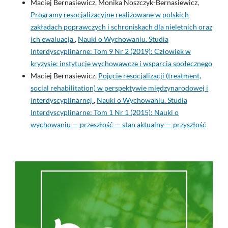
Maciej Bernasiewicz, Monika Noszczyk-Bernasiewicz,
Programy resocjalizacyjne realizowane w polskich
zakładach poprawczych i schroniskach dla nieletnich oraz
ich ewaluacja
,
Nauki o Wychowaniu. Studia
Interdyscyplinarne: Tom 9 Nr 2 (2019): Człowiek w
kryzysie: instytucje wychowawcze i wsparcia społecznego
Maciej Bernasiewicz,
Pojęcie resocjalizacji (treatment,
social rehabilitation) w perspektywie międzynarodowej i
interdyscyplinarnej
,
Nauki o Wychowaniu. Studia
Interdyscyplinarne: Tom 1 Nr 1 (2015): Nauki o
wychowaniu — przeszłość — stan aktualny — przyszłość