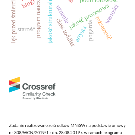
program nauczania
jakość strukturalna
blogi
lęk przed śmiercią
jakość procesowa
wartości
uznanie
tożsamość
class toddler
pogarda
artysta
starość
Zadanie realizowane ze środków MNiSW na podstawie umowy
nr 308/WCN/2019/1 z dn. 28.08.2019 r. w ramach programu