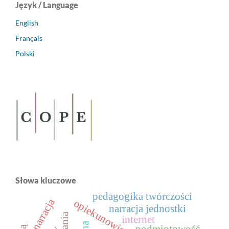
Język / Language
English
Français
Polski
Słowa kluczowe
pedagogika twórczości
narracja
opiekunowie
narracja jednostki
internet
podmiotowość